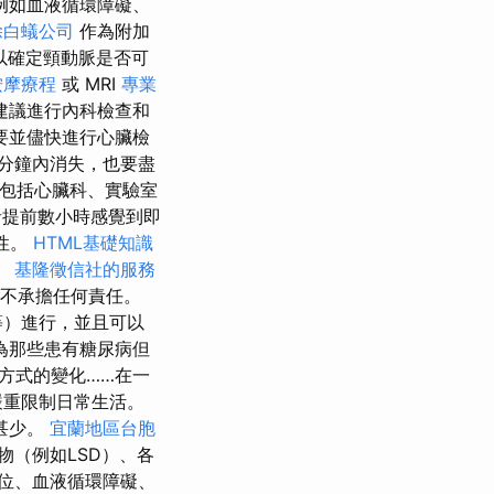
例如血液循環障礙、
除白蟻公司
作為附加
以確定頸動脈是否可
按摩療程
或 MRI
專業
建議進行內科檢查和
要並儘快進行心臟檢
分鐘內消失，也要盡
包括心臟科、實驗室
提前數小時感覺到即
性。
HTML基礎知識
。
基隆徵信社的服務
不承擔任何責任。
等）進行，並且可以
為那些患有糖尿病但
方式的變化……在一
嚴重限制日常生活。
甚少。
宜蘭地區台胞
物（例如LSD）、各
位、血液循環障礙、