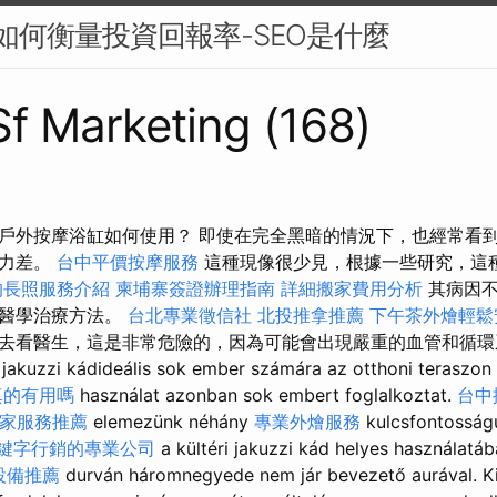
：如何衡量投資回報率-SEO是什麼
 Sf Marketing (168)
戶外按摩浴缸如何使用？ 即使在完全黑暗的情況下，也經常看
能力差。
台中平價按摩服務
這種現像很少見，根據一些研究，這
的長照服務介紹
柬埔寨簽證辦理指南
詳細搬家費用分析
其病因不
的醫學治療方法。
台北專業徵信社
北投推拿推薦
下午茶外燴輕鬆
去看醫生，這是非常危險的，因為可能會出現嚴重的血管和循環
kuzzi kádideális sok ember számára az otthoni teraszon 
真的有用嗎
használat azonban sok embert foglalkoztat.
台中
家服務推薦
elemezünk néhány
專業外燴服務
kulcsfontosság
鍵字行銷的專業公司
a kültéri jakuzzi kád helyes használatá
設備推薦
durván háromnegyede nem jár bevezető aurával. K