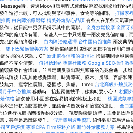
Massage時，透過Moovit應用程式或網站輕鬆找到您旅程的
發作進行比較，可以找到與某些事件、食物等的關聯。
打掃家
院推薦
白內障治療選擇
精美外燴點心品項
有些人在某些天氣事
發作，從日記中更容易揭示其中的關聯。
全身放鬆按摩
全面牙
發作的偏頭痛有關。 有些人一生中只經歷一兩次先兆偏頭痛，
隨先兆的偏頭痛發作。
白內障治療選擇
台中國術館推薦
兩次典型
病。
雙下巴緊緻醫美方案
關於偏頭痛對腦部的直接損害作用尚無
痛先兆的人來說，CT
新北值得信賴的徵信社
掃描期間更容易
關係尚不完全清楚。
值得信賴的葬儀社服務
Google SEO操作教
偏頭痛發作會增加，並且定期反覆出現無頭痛的先兆會進一步增
隨或隨後出現其他感覺障礙、味覺障礙、麻木、辨識、言語和運
無力、痙攣性震顫、恐懼感、焦慮。 three
台北高級外燴服
質月子中心推薦
移動時，抬起兩側扶手，移動時要小心！
桃園
t外燴價格
請勿使用小圓盤在容易損壞的地板上移動。
桃園滅鼠專
吸盤進行抗脂肪團按摩，並結合均衡飲食和適當的運動。
全口
該部位進行抗脂肪團按摩約8分鐘。 視覺障礙開始時，主要是因為
焦慮，甚至是恐慌症發作。
假牙費用透明資訊
線性致動器馬達由
公司客戶評價
專業CPA Firm服務介紹
新竹外燴服務方案
將馬達