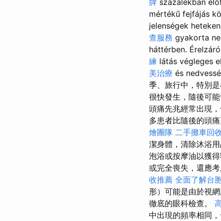
牌
százalékban előf
mértékű fejfájás kö
jelenségek heteken
查服務
gyakorta ne
háttérben. Érelzár
練
látás végleges e
美治療
és nedvessé
季、旅行中，特別是
很快發生，隨後可能
頭痛先兆經常出現
多患者比隨後的頭痛
燴團隊
二手攤車回
潔身體，清除沐浴用
泡浴或按摩油以獲得
或完全喪失，還應考
收推薦
全面了解台
形）可能是由於視網
徹底的眼科檢查。
中出現的頻率相同，