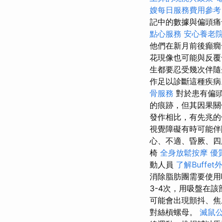
嫂每日服務費用參考
記中的數據與偏頭痛
點心服務
安心養老
他們在新月前後癲癇
花現像也可能與反覆
生都要忍受幾次伴
作足以診斷這種疾
骨服務
對於患有偏頭
的痕跡，但其因果
發作相比，有先兆的
視覺障礙有時可能伴
心、不適、昏厥、四肢
椅
全身放鬆按摩
優
動人員
了解Buffe
消除脂肪團需要使用
3-4次，用吸盤在
可能會出現顫抖、
對絲槓螺母。
滅鼠