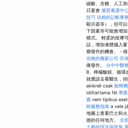
碳酸、含糖、人工加
日宴會
優質養護中
技巧
信賴的記帳事
顯示器等），但可以
下因素等可能會增加
模式。 輕柔的按摩
話，增加液體攝入量
癇發作的機會。 - 
信賴的搬家公司
菲
痛發作。
台中中醫
B、檸檬酸鎂、循環
就應該去看醫生，排除腦血液循
akiknél csak
殺蟑螂
időtartama fél
專業
薦
nem tipikus ese
師服務指南
a vele j
地圖上查看巴士和火
德的任何地方。
全
土葬的現況與政策