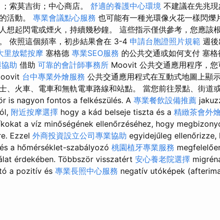
）；索莫吉街；中心商店。
舒適的養護中心環境
不建議在先兆現
故的活動。
專業會議點心服務
也可能有一種光環像火花一樣閃爍
人想起閃電或煙火，持續幾秒鐘。 這些指示僅供參考，您應該
。 依照這個頻率，初步結果會在 3-4
申請台胞證照片規範
週後
大里放鬆按摩
塞格德
專業SEO服務
的公共交通或如何支付 塞格
與協助
借助
可靠的會計師事務所
Moovit 公共交通應用程序，
ovit
台中專業外燴服務
公共交通應用程式在互動式地圖上顯
士、火車、電車和無軌電車路線和站點。 當您前往景點、街道
s nagyon fontos a felkészülés. A
專業餐飲設備推薦
jakuzz
ól,
附近按摩選擇
hogy a kád belseje tiszta és a
精緻茶會外
íkokat a víz minőségének ellenőrzéséhez, hogy megbizonyo
re. Ezzel
外商投資設立公司專業協助
egyidejűleg ellenőrizze,
és a hőmérséklet-szabályozó
桃園植牙專業服務
megfelelőe
lat érdekében. Többször visszatért
安心養老院選擇
migréna
ó a pozitív és
專業長照中心服務
negatív utóképek (afterima