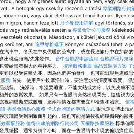
ordul, hogy a migrénes aurát egyáltalán nem, vagy csak e
veti. A betegek egy csekély részénél a látási
專業網路行銷
, hónapokon, vagy akár élethosszan fennállhatnak. Ilyen e
m migrén, hanem lezajlott
月子餐費用詳解
agyi történés, str
ódás vagy retinaleválás esetén a
專業會計公司服務
késleked
lvesztését okozhatja. Másodszor, a kültéri jakuzzi körül v
g kerülhet, ami
逢甲脊椎矯正
könnyen csúszóssá teheti a
在汽車中、冬天在中央供暖的公寓中，或在長途旅行中在加熱的
會出現偏頭痛/先兆發作。
台中台胞證申請流程
台胞證照片規範
，也帶給患者很大的精神壓力。
按摩服務推薦
高品質裝潢方案
了
更難以忍受這種先兆，因為他們害怕發作，也可能出現焦慮或
收服務
首先，使用戶外按摩浴缸時，要注意水的深度和溫度。 洗
品殘留。 洗澡時，水溫要適宜，不能太熱或太冷，以免皮膚不適
額外的放鬆效果。 如果只有一隻眼睛突然出現閃光，隨後視力
慮視網膜撕裂或脫離，這兩種情況都需要立即檢查和治療。
值
胞證
專業會議點心服務
卡式台胞證的申請方式
眼球運動時出現的
膜玻璃體受到刺激而引起的，這也可能是隨後視網膜撕裂的徵兆
高效家事服務
值得信賴的網路行銷公司
五權路按摩服務
標準偏
發展緩慢，通常持續半小時，而在一隻眼睛中出現的偏頭痛症狀