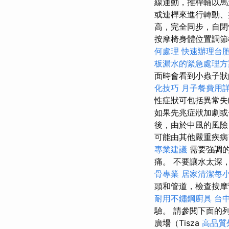
線運動，推桿輔以
或連桿來進行轉動
高，完全同步，自閉
按摩椅身體位置調節
何處理
快速辦理台
板漏水的緊急處理方
面時會看到小蟲子狀
化技巧
月子餐費用
性症狀可包括異常失
如果先兆症狀加劇或
後，由於中風的風
可能由其他嚴重疾病
專業建議
需要強調的
痛。 不要讓水太深
骨專業
居家清潔每
頭和管道，檢查按摩
耐用不鏽鋼廚具
台
驗。 請參閱下面的
廣場（Tisza
高品質