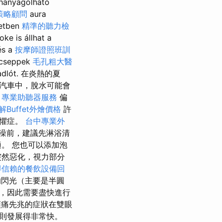
lhanyagolható
策略顧問
aura
setben
精準的聽力檢
oke is állhat a
és a
按摩師證照班訓
ízcseppek
毛孔粗大醫
 padlót. 在炎熱的夏
汽車中，脫水可能會
專業助聽器服務
偏
解Buffet外燴價格
許
恐懼症。
台中專業外
澡前，建議先淋浴清
。 您也可以添加泡
突然惡化，視力部分
得信賴的餐飲設備回
閃光（主要是半圓
，因此需要盡快進行
頭痛先兆的症狀在雙眼
則發展得非常快。