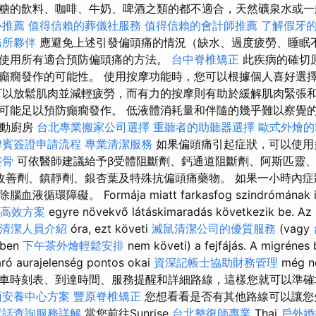
糖的飲料、咖啡、牛奶、啤酒之類的都不適合，天然礦泉水或一般
心推薦
值得信賴的葬儀社服務
值得信賴的會計師推薦
了解假牙
務所夥伴
應避免上述引發偏頭痛的情況（缺水、過度疲勞、睡眠
使用所有適合預防偏頭痛的方法。
台中脊椎矯正
此疾病的確切
癲癇發作的可能性。 使用按摩功能時，您可以根據個人喜好選
可以放鬆肌肉並減輕疲勞，而有力的按摩則有助於緩解肌肉緊張和
可能足以預防癲癇發作。 低液體消耗量和伴隨的幾乎難以察覺
移動廚房
台北專業搬家公司選擇
重聽者的助聽器選擇
歐式外燴的
律賓簽證申請流程
專業清潔服務
如果偏頭痛引起症狀，可以使用
整骨
可依醫師建議給予β受體阻斷劑、鈣通道阻斷劑、阿斯匹靈
改善劑、鎮靜劑、銀杏葉及特殊抗偏頭痛藥物。 如果一小時內
環障礙。 Formája miatt farkasfog szindrómának is n
高效方案
egyre növekvő látáskimaradás következik be. Az a
清潔人員介紹
óra, ezt követi
滅鼠清潔公司的優質服務
(vagy
tben
下午茶外燴輕鬆安排
nem követi) a fejfájás. A migrénes
áró aurajelenség pontos okai
資深記帳士協助財務管理
még ne
車時刻表、到達時間、服務提醒和詳細路線，這樣您就可以準確
面安養中心方案
豐原脊椎矯正
您想看看是否有其他路線可以讓
電話查詢服務詳解
當您前往Sunrise
台北整復師專業
Thai
戶外婚