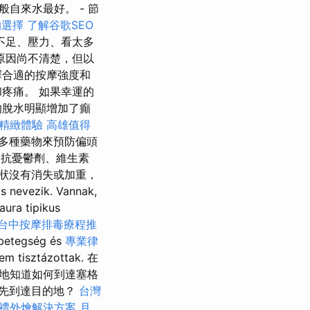
自來水最好。 - 節
的選擇
了解谷歌SEO
不足、壓力、看太多
原因尚不清楚，但以
擇合適的按摩強度和
疼痛。 如果幸運的
的脫水明顯增加了癲
精緻體驗
高雄值得
多種藥物來預防偏頭
、抗憂鬱劑、維生素
症狀沒有消失或加重，
evezik. Vannak,
ura tipikus
台中按摩排毒療程推
 betegség és
專業律
m tisztázottak. 在
地知道如何到達塞格
您先到達目的地？
台灣
禮外燴解決方案
月