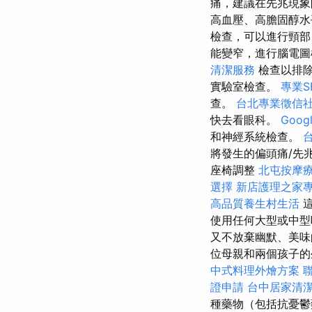
痛，建議在先兆現
高血壓、高膽固醇水
檢查，可以進行頸部
能變窄，進行腦電
清潔服務
檢查以排除
實驗室檢查。
專業S
查。
台北專業徵信
快去看眼科。
Goo
和神經系統檢查。
將發生的偏頭痛/先
座椅調整
北屯按摩
選擇
新店護理之家
高品質養生村生活
這
使用任何大型或中型
又不放棄幽默、美味
位母親和兩個孩子的
中式料理外燴方案
證申請
台中居家清
種藥物（包括抗憂