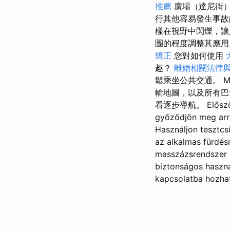
推薦
廣場（達尼街
行其他容易發生事
樣在視野中閃爍，讓
團的程度調整其應用
矯正
您對如何使用
趣？
離婚相關法律
鬆乘坐公共交通。 Mo
輸地圖，以及所有巴
看逐步導航。 Először i
győződjön meg arr
Használjon tesztcs
az alkalmas fürdés
masszázsrendszer 
biztonságos haszná
kapcsolatba hozhat