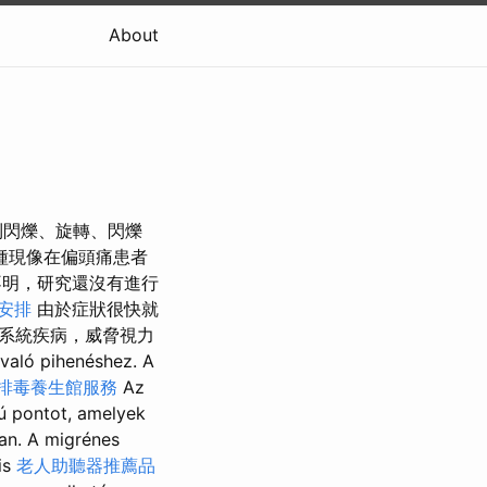
About
到閃爍、旋轉、閃爍
種現像在偏頭痛患者
明，研究還沒有進行
安排
由於症狀很快就
系統疾病，威脅視力
való pihenéshez. A
排毒養生館服務
Az
ú pontot, amelyek
ban. A migrénes
is
老人助聽器推薦品