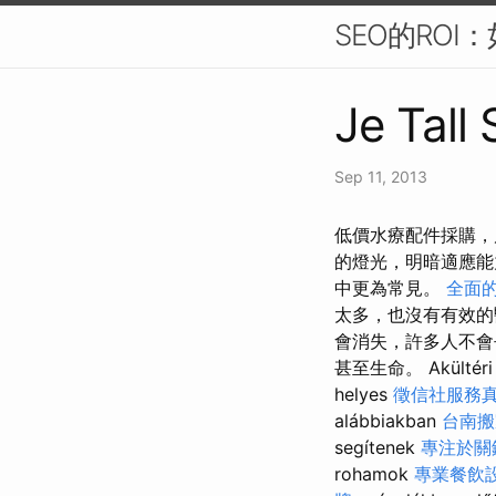
SEO的ROI
Je Tall
Sep 11, 2013
低價水療配件採購，
的燈光，明暗適應
中更為常見。
全面
太多，也沒有有效
會消失，許多人不會
甚至生命。 Akültéri ja
helyes
徵信社服務
alábbiakban
台南搬
segítenek
專注於關
rohamok
專業餐飲