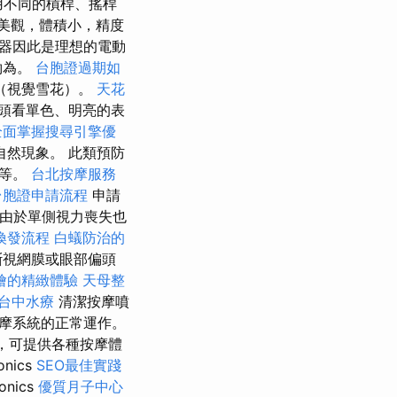
用不同的槓桿、搖桿
新穎美觀，體積小，精度
器因此是理想的電動
約為。
台胞證過期如
（視覺雪花）。
天花
頭看單色、明亮的表
全面掌握搜尋引擎優
然現象。 此類預防
礙等。
台北按摩服務
台胞證申請流程
申請
由於單側視力喪失也
換發流程
白蟻防治的
斷視網膜或眼部偏頭
燴的精緻體驗
天母整
台中水療
清潔按摩噴
摩系統的正常運作。
，可提供各種按摩體
onics
SEO最佳實踐
onics
優質月子中心