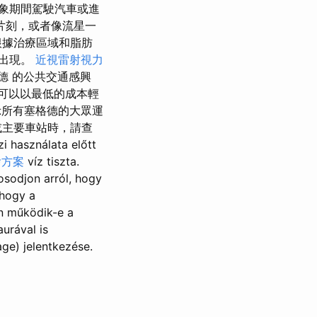
象期間駕駛汽車或進
片刻，或者像流星一
根據治療區域和脂肪
出現。
近視雷射視力
德 的公共交通感興
您可以以最低的成本輕
示所有塞格德的大眾運
或主要車站時，請查
i használata előtt
燴方案
víz tiszta.
sodjon arról, hogy
 hogy a
n működik-e a
urával is
ge) jelentkezése.