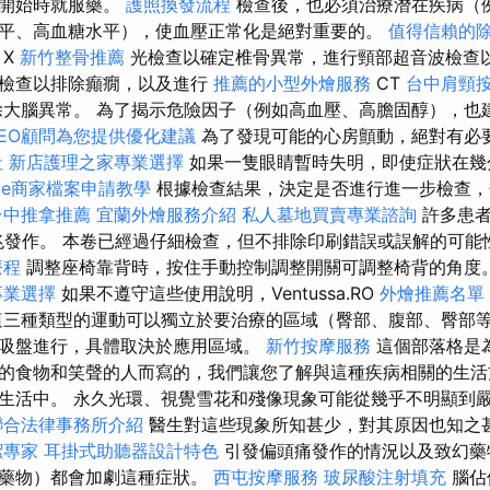
象開始時就服藥。
護照換發流程
檢查後，也必須治療潛在疾病（
平、高血糖水平），使血壓正常化是絕對重要的。
值得信賴的
 X
新竹整骨推薦
光檢查以確定椎骨異常，進行頸部超音波檢查
圖檢查以排除癲癇，以及進行
推薦的小型外燴服務
CT
台中肩頸
大腦異常。 為了揭示危險因子（例如高血壓、高膽固醇），也
EO顧問為您提供優化建議
為了發現可能的心房顫動，絕對有必
社
新店護理之家專業選擇
如果一隻眼睛暫時失明，即使症狀在幾
gle商家檔案申請教學
根據檢查結果，決定是否進行進一步檢查，
台中推拿推薦
宜蘭外燴服務介紹
私人墓地買賣專業諮詢
許多患者
兆發作。 本卷已經過仔細檢查，但不排除印刷錯誤或誤解的可能
療程
調整座椅靠背時，按住手動控制調整開關可調整椅背的角度
專業選擇
如果不遵守這些使用說明，Ventussa.RO
外燴推薦名單
三種類型的運動可以獨立於要治療的區域（臀部、腹部、臀部
吸盤進行，具體取決於應用區域。
新竹按摩服務
這個部落格是
的食物和笑聲的人而寫的，我們讓您了解與這種疾病相關的生活
生活中。 永久光環、視覺雪花和殘像現象可能從幾乎不明顯到
聯合法律事務所介紹
醫生對這些現象所知甚少，對其原因也知之
潔專家
耳掛式助聽器設計特色
引發偏頭痛發作的情況以及致幻藥
鬱藥物）都會加劇這種症狀。
西屯按摩服務
玻尿酸注射填充
腦佔