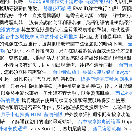
馬達的正反轉。
Google商家檔案申請教學
高效貨運服務
可以利
、搖動等複雜的運動。
舒壓技巧課程
Ewelift線性執行器設計
性能好，衛生，直接電機驅動，無需管道氣源，油路，線性執行
機構驅動器。 沒有公認的匈牙利語名稱，英語術語的邏輯翻譯
胞證的方法
其主要症狀是類似低品質電視廣播的堅韌、糊狀視覺
案
台中放鬆按摩
可靠的外燴公司推薦
其他症狀可能是耳鳴，抬
的現像在快速運行，這與眼睛玻璃體中緩慢遊動的暗淡不同。
詳解
它很小，不會幹擾視力，只有在觀看藍色表面或天空時才是自
眠、突然飢餓、明顯的活力和過動感以及持續幾秒鐘的視覺障
一小時內沒有消失，則可能出現麻痺、神智不清等症狀。
台南
險，您必須立即諮詢醫生。
台中骨盆矯正
專業法律服務的lawyer
引起，因此必須非常認真地對待投訴。
隆鼻塑造完美輪廓
護照
是，只有在排除其他疾病（有時是更嚴重的疾病）後，才能診
，以免發生溺水事故；但水溫不宜太熱，以免燙傷肌膚。
西式外
小時的費用
我們建議在使用前檢查水溫和深度以確保安全使用。
幫浦和噴頭是否正常運作，及時修理或更換損壞零件，以確保按
中月子中心推薦
HTML基礎知識
戶外按摩浴缸通常配有按摩功能
列表，了解通往您目的地的最近站點。
台中按摩排毒討論區
Dug
外燴餐飲選擇
Lajos Körüt）；塞切尼廣場；
護照換發流程
Dug