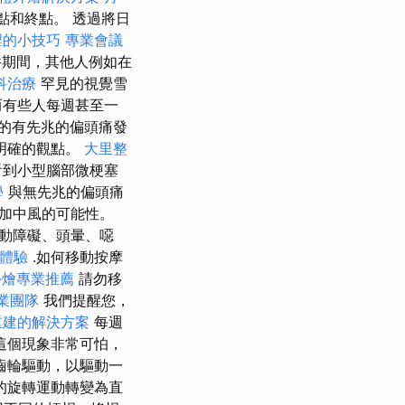
起點和終點。 透過將日
裡的小技巧
專業會議
件期間，其他人例如在
科治療
罕見的視覺雪
而有些人每週甚至一
的有先兆的偏頭痛發
明確的觀點。
大里整
看到小型腦部微梗塞
學
與無先兆的偏頭痛
加中風的可能性。
動障礙、頭暈、噁
務體驗
.如何移動按摩
外燴專業推薦
請勿移
業團隊
我們提醒您，
重建的解決方案
每週
這個現象非常可怕，
齒輪驅動，以驅動一
的旋轉運動轉變為直