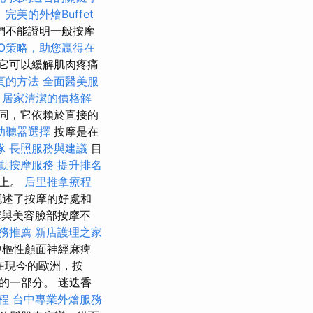
。
完美的外燴Buffet
們不能證明一般按摩
EO策略，助您贏得在
它可以緩解肌肉疼痛
頁的方法
全面醫美服
居家清潔的價格解
同，它依賴於直接的
助聽器選擇
按摩是在
隊
長照服務與建議
目
動按摩服務
提升排名
椅上。
后里推拿療程
概述了按摩的好處和
與美容臉部按摩不
服務推薦
新店護理之家
中樞性顏面神經麻痺
在現今的歐洲，按
的一部分。 迷迭香
程
台中專業外燴服務