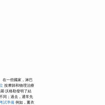
在一些國家，淋巴
立
按摩師和物理治療
羅·沃格勒發明了結
不同；過去，通常先
考試準備
例如，薰衣