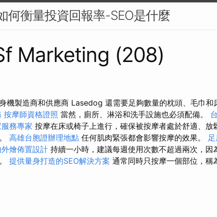
：如何衡量投資回報率-SEO是什麼
 Sf Marketing (208)
機製造商和供應商 Lasedog 還需要足夠數量的枕頭、毛巾
務
按摩師資格證照
當然，廁所、淋浴和洗手設施也必須配備。
家服務專家
按摩在床或椅子上進行，確保被按摩者處於舒適、放
勢。
高雄台胞證辦理地點
任何肌肉緊張都會影響按摩的效果。
足
的外燴佈置設計
持續一小時，建議每週使用次數不超過兩次，因
熱。
提供量身打造的SEO解決方案
通常同時只按摩一個部位，稱