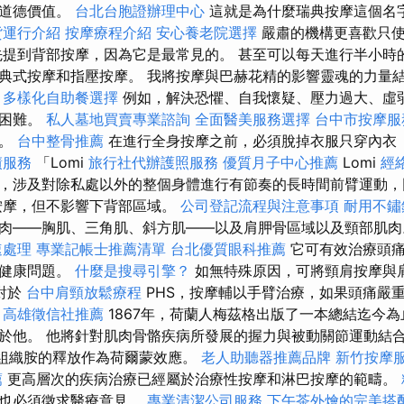
多道德價值。
台北台胞證辦理中心
這就是為什麼瑞典按摩這個名字
貨運行介紹
按摩療程介紹
安心養老院選擇
嚴肅的機構更喜歡只使
先提到背部按摩，因為它是最常見的。 甚至可以每天進行半小時
典式按摩和指壓按摩。 我將按摩與巴赫花精的影響靈魂的力量
多樣化自助餐選擇
例如，解決恐懼、自我懷疑、壓力過大、虛
的困難。
私人墓地買賣專業諮詢
全面醫美服務選擇
台中市按摩
魂。
台中整骨推薦
在進行全身按摩之前，必須脫掉衣服只穿內衣
債服務
「Lomi
旅行社代辦護照服務
優質月子中心推薦
Lomi
經
，涉及對除私處以外的整個身體進行有節奏的長時間前臂運動，
按摩，但不影響下背部區域。
公司登記流程與注意事項
耐用不鏽
肉——胸肌、三角肌、斜方肌——以及肩胛骨區域以及頸部肌
速處理
專業記帳士推薦清單
台北優質眼科推薦
它可有效治療頭痛
他健康問題。
什麼是搜尋引擎？
如無特殊原因，可將頸肩按摩與
對於
台中肩頸放鬆療程
PHS，按摩輔以手臂治療，如果頭痛嚴
。
高雄徵信社推薦
1867年，荷蘭人梅茲格出版了一本總結迄今
於他。 他將針對肌肉骨骼疾病所發展的握力與被動關節運動結
組織胺的釋放作為荷爾蒙效應。
老人助聽器推薦品牌
新竹按摩
薦
更高層次的疾病治療已經屬於治療性按摩和淋巴按摩的範疇。
師也必須徵求醫療意見。
專業清潔公司服務
下午茶外燴的完美搭