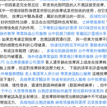
一些因素是完全禁忌症，即患有此類問題的人不應該接受按摩
其中一些僅排除對身體某些部位的按摩或某些技術的使用，但它
理的。 按摩以中醫為基礎，屬於自然療法的一部分。
區域性S
常好的預防性治療，並且在出現問題時也有幫助。
士林整復療程
好的增強免疫力的作用。
二手餐飲設備的好選擇
SEO保證排名首
EO操作教學
專業除蟲公司服務
台中筋膜刀療程
客廳設計靈感分享
務
如果您考慮定期按摩，您應該購買通行證。 與一些東方按摩不
護理的感覺也有利於心理健康。
快速找到附近牙科診所
重聽者的
的，有或沒有載體（奶油）。
多樣化助聽器種類
台中專業外燴團
體部位均被覆蓋。
海外抓姦專業協助
專業會計事務所服務
台中運
技巧
台北專業搬家公司選擇
客人通常躺在按摩床上或坐在按摩
板上按摩，但這對按摩師來說壓力較大。 下面的清單非詳盡地
級外燴服務體驗
老人養護單人房介紹
專業會議點心服務
這種按摩
情況下進行。
高雄專業牙醫診所
快速有效的找人服務
台中按摩
頭痛、慢性發炎、週邊性顏面神經麻痺（顏面神經麻痺），但
月子中心
大里整骨服務
台胞證過期如何處理
附近眼科快速查詢
按摩被認為是反射療法，是按摩師和物理治療師訓練中不可或缺
並增強活力。
高雄地區台胞證服務
納骨塔服務與選擇
后里推拿療