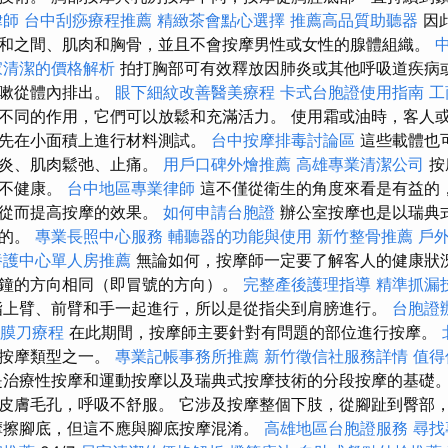
律師
台中刮痧療程推薦
精緻茶會點心選擇
推薦高品質助聽器
因
和之間、肌肉和胸骨，並且不會按摩男性或女性的腺體組織。
家清潔的價格解析
拍打胸部可有效釋放因肺炎或其他呼吸道疾病
咳嗽從體內排出。
眼下細紋改善醫美療程
卡式台胞證使用指南
工
不同的作用，它們可以放鬆和充滿活力。 使用霜或油時，客人
須先在小面積上進行材料測試。
台中按摩排毒討論區
這些載體也
抗炎、肌肉鬆弛、止痛。
用戶口碑外燴推薦
高雄專業清潔公司
按
都不健康。
台中地區專業律師
這不僅從衛生的角度來看是有益的
，從而提高按摩的效果。
如何申請台胞證
辦公室按摩也是以瑞典
行的。
專業長照中心服務
輔聽器的功能與使用
新竹整骨推薦
戶
養護中心單人房推薦
無論如何，按摩師一定要了解客人的健康狀況
鐘的方向相同（即冒號的方向）。
完整產後護理指導
精準抓漏
指上臂、前臂和手一起進行，所以是從指尖到肩膀進行。
台胞證
筋膜刀療程
在此期間，按摩師主要針對有問題的部位進行按摩。
的按摩類型之一。
專業記帳事務所推薦
新竹徵信社服務詳情
值得
是治療性按摩和運動按摩以及瑞典式按摩技術的分段按摩的基礎。
皮膚毛孔，呼吸不舒服。 它涉及按摩整個下肢，從腳趾到臀部
摩擦腳底，但這不應與腳底按摩混淆。
高雄地區台胞證服務
尋找