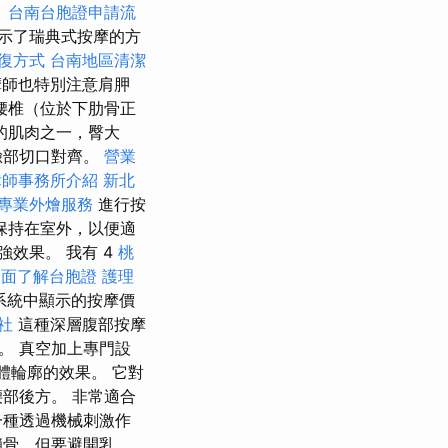
。
台南台胞證申請流
示了瑞典式按摩的方
復方式
台南地區清潔
師也特別注意肩胛
腰椎（位於下肋骨正
的肌肉之一，臀大
臉部切口對齊。
營業
律師事務所介紹
新北
專業外燴服務
進行按
保持在室外，以便適
效果。 我有 4
桃
全面了解台胞證
護理
系統中顯示的按摩價
社
這種深層腹部按摩
。 真空加上專門設
體輪廓的效果。 它對
部後方。 非常適合
一種透過機械刺激作
鎖骨，但要避開乳