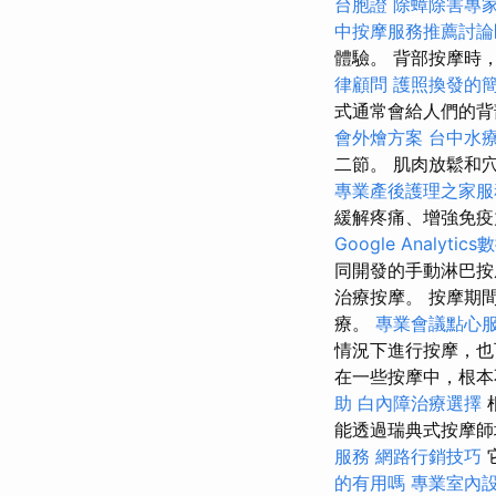
台胞證
除蟑除害專
中按摩服務推薦討
體驗。 背部按摩時
律顧問
護照換發的
式通常會給人們的背
會外燴方案
台中水
二節。 肌肉放鬆和
專業產後護理之家服
緩解疼痛、增強免
Google Analyti
同開發的手動淋巴
治療按摩。 按摩期
療。
專業會議點心
情況下進行按摩，也
在一些按摩中，根
助
白內障治療選擇
能透過瑞典式按摩
服務
網路行銷技巧
的有用嗎
專業室內