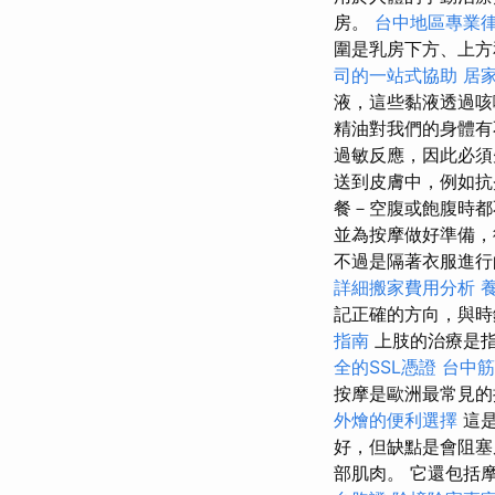
房。
台中地區專業
圍是乳房下方、上方
司的一站式協助
居
液，這些黏液透過
精油對我們的身體有
過敏反應，因此必
送到皮膚中，例如
餐－空腹或飽腹時
並為按摩做好準備
不過是隔著衣服進
詳細搬家費用分析
記正確的方向，與時
指南
上肢的治療是
全的SSL憑證
台中
按摩是歐洲最常見
外燴的便利選擇
這
好，但缺點是會阻塞
部肌肉。 它還包括