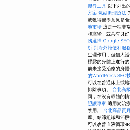
搜尋工具
以下列出的
方案
氣結調理療法
或獲得醫學意見是合
地市場
這是一種非
和痙攣，並具有良
務選擇
Google S
析
到府外燴便利服
生理作用，但個人
裸露的身體上進行
前未接受治療的身
的WordPress SEO
可以在普通床上或地
排除事項。
台北高
同；在沒有載體的
照護專家
適用於治療
禁用。
台北高品質
摩、結締組織和節段
可以改善血液循環