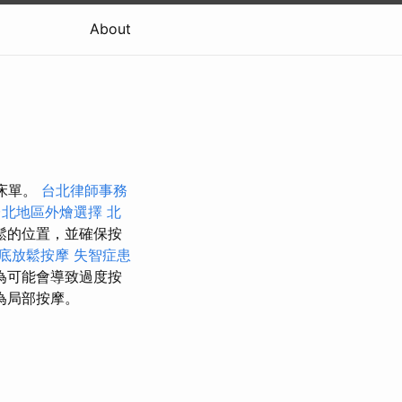
About
和床單。
台北律師事務
台北地區外燴選擇
北
鬆的位置，並確保按
底放鬆按摩
失智症患
為可能會導致過度按
為局部按摩。