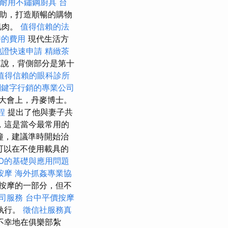
耐用不鏽鋼廚具
台
助，打造順暢的購物
肌肉。
值得信賴的法
時的費用
現代生活方
胞證快速申請
精緻茶
說，背側部分是第十
值得信賴的眼科診所
關鍵字行銷的專業公司
學大會上，丹麥博士。
程
提出了他與妻子共
，這是當今最常用的
鐘，建議準時開始治
可以在不使用載具的
EO的基礎與應用問題
按摩
海外抓姦專業協
按摩的一部分，但不
司服務
台中平價按摩
執行。
徵信社服務真
不幸地在俱樂部紮