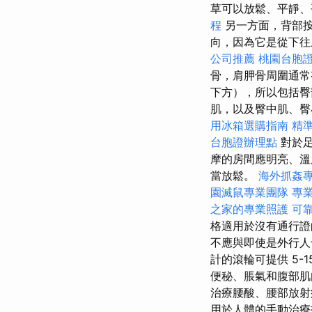
草可以放鬆、平靜、
程
另一方面，背部
向，因為它是從下
公司推薦
桃園台胞
骨，肩胛骨周圍通
下方），所以包括
肌，以及臀中肌、臀
用冰箱選購指南
精
台胞證辦理點
對於足
摩的房間應明亮、溫
當放鬆。
海外抓姦
園滅鼠專業團隊
專
之家的專業照護
可
格適用於沒有通行
不應與即使是外行人
計的滾輪可提供 5-
便秘、脹氣和腹部肌
治療腰酸、腰部放射
用於人體的手動治療