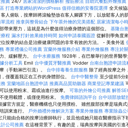
家推薦
24/7
居家清潔的價格解析
撥筋療法
自助式餐點外燴推薦
論區
打造專業網站的WordPress
值得信賴的安養院選擇
全天候協
，客人俯臥，按摩師將滾輪墊放在客人腳踝下方，以放鬆客人的
簡單流程
推拿與整骨結合
下午茶外燴的完美搭配
居家清潔每小
部帶來壓力，這就是為什麼值得治療身體的這個部位。
基隆台
療療程
漏水打針效果維持時間
如何申請泰國簽證
從解剖學角度來
穴位按摩的結合是治療健康問題的非常有效的方法。 - 美食外送
務
專業禮儀公司推薦
宜蘭外燴服務介紹
專業外燴服務
專注於
疫力、緩解壓力。
台中水療服務
1928年，在巴黎舉行的世界醫
cs數據分析工具
Emil
台中優質牙醫推薦
Vodder
台南台胞證申請流
按摩（手動淋巴引流）。
台中排毒養生館服務
除了經典按摩之外
間，僅覆蓋我正在工作的身體部位。
台中中醫整骨
至少提前5分
服務
宜蘭地區台胞證申請
推薦高品質助聽器
商業登記專業建議
可以使用粉末、霜或油進行按摩。
可靠的外燴公司推薦
解答S
本不使用載體，或僅使用粉末。
免費律師諮詢平台
台中頭部放鬆
根據官方規定，醫療機構也只使用撲粉。 雖然腹部按摩是瑞典式
師培訓來進行。
戶外婚禮外燴解決方案
專業外燴服務
專業除蟲公
它只能由合格的按摩治療師執行，並且他或她只能在醫療指示下
設計公司推薦
在這種背景下，有趣的是，瑞典按摩與美國的引進