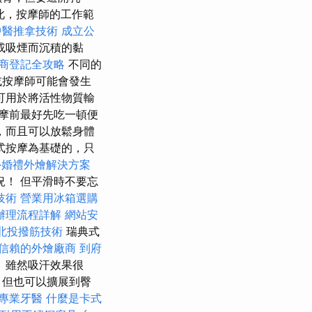
此，按摩師的工作範
中醫推拿技術
成立公
或吸煙而沉積的黏
商登記全攻略
不同的
或按摩師可能會發生
可用於將活性物質輸
摩前最好先吃一頓便
，而且可以放鬆身體
式按摩為基礎的，只
外婚禮外燴解決方案
！ 但平滑時不要忘
技術
營業用冰箱選購
辦理流程詳解
網站安
北投撥筋技術
瑞典式
信賴的外燴廠商
到府
 雖然吸汗效果很
，但也可以擴展到臀
專業牙醫
什麼是卡式