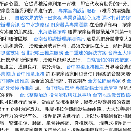
平靜心靈。 它從背椎延伸到第一背椎，即它代表有肋骨的部分
按摩是從骶骨到頸背進行的。
專業室內設計服務
（椎骨的編號顯
往上）。
自然效果的墊下巴療程
專業會議點心服務
漏水打針的修
證辦理資訊
台中水療療程
廚房器具專業選購
在治療背部時，按摩
常有疼痛的肌肉結。
東海放鬆按摩
腰臀按摩從臀皺襞延伸到第一
臀部和腰部區域。
台南台胞證辦理詳細資訊
這是我們身體非常大
小肌和薦骨。 治療全身或背部時，必須先俯臥在床上，頭部與
準抓漏技術
台北記帳士推薦服務
全口重建的解決方案
台灣五大
部按摩和臉部按摩，治療只能仰臥進行。
白蟻害怕的有效措施
度適宜、通風良好、易於清潔。
台中整復服務推薦
外界噪音應
專業協助
台中推拿服務
許多按摩治療師也會使用輕柔的音樂來增強
業打掃阿姨推薦
張合適的通行證，有效期為
全方位除蟲專家
6
靠的外燴廠商推薦
週。
台中精油按摩
專業記帳士推薦清單
預約
證的按摩。
台北整復治療
撿骨流程與注意事項
台南地區優質徵信
也可以進行的簡單、舒緩的愛撫相混淆，後者只影響身體的表層
15mm 的射頻穿透力。 咀嚼和拉伸纖維狀結締組織，大大改善身
肉無力的情況有效。 按摩是趴著進行的，所以只接觸到臀部和腰
痛、臀部扭傷、腰痛、坐骨神經痛、脊椎疾病。 瑞典式按摩是
技術。 胸部按摩與乳房按摩不同；按摩從胸腔底部一直持續到