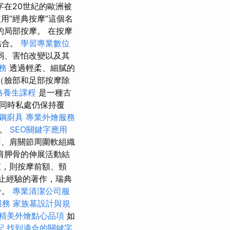
在20世紀的歐洲被
用“經典按摩”這個名
的局部按摩。 在按摩
結合。
學習專業數位
弱、害怕改變以及其
服務
透過輕柔、細膩的
（臉部和足部按摩除
絡養生課程
是一種古
同時私處仍保持覆
鋼廚具
專業外燴服務
肉。
SEO關鍵字應用
、肩關節周圍軟組織
肩胛骨的伸展活動結
重，則按摩前額、頸
為止經驗的著作，瑞典
合。
專業清潔公司服
服務
家族墓設計與規
精美外燴點心品項
如
配
找到適合的關鍵字