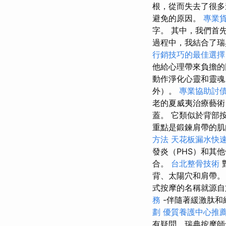
根，從而失去了很
避免的原因。
專業
字。 其中，我們首
過程中，我結合了瑞
行銷技巧的最佳選擇
他給心理帶來負擔
動作淨化心靈和靈
外）。
專業協助討
老的夏威夷治療藝術
蓋。 它類似於背部
重點是鍛鍊肩帶的肌
方法
天花板漏水快
發炎（PHS）和其
合。
台北整骨技術
背、太陽穴和肩帶
式按摩的名稱就源自
務
-伴隨著緩激肽和
劃
優質養護中心推
有疑問，瑞典按摩