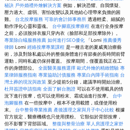
秘訣
戶外婚禮外燴解決方案
例如，解決恐懼、自我懷疑、
壓力過大、虛弱、害怕改變以及其他給心理帶來負擔的困
難。
台北按摩服務
可靠的會計師事務所
透過輕柔、細膩的
動作淨化心靈和靈魂。
台中腳底按摩療程
在進行全身按摩
之前，必須脫掉衣服只穿內衣（臉部和足部按摩除外）。
專業除白蟻服務推薦
如何進行SEO優化
「Lomi
推薦優秀
律師
Lomi
經絡按摩專業課程
是一種古老的夏威夷治療藝
術，涉及對除私處以外的整個身體進行有節奏的長時間前臂
運動，同時私處仍保持覆蓋。 按摩期間，僅覆蓋我正在工
作的身體部位。
全面醫美服務選擇
歐式外燴的精緻體驗
專
業律師服務指南
專業協助討債服務
專業白內障手術指南
台
灣土葬的現況與政策
至少提前5分鐘，建議準時開始治療。
杜拜簽證申請指南
全面了解台胞證
可以在不使用載具的情
況下進行按摩，也可以使用粉末、霜或油進行按摩。
台中
泡腳服務
在一些按摩中，根本不使用載體，或僅使用粉
末。
台中整骨專業推薦
產後護理之家與月子中心比較
根據
官方規定，醫療機構也只使用撲粉。 它類似於背部按摩，
但不影響下背部區域。
整復與整骨治療
單人房護理之家舒