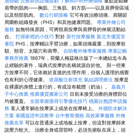
適體驗
完整廚房設備規劃
了解Buffet外燴價格
重點是鍛鍊
肩帶的肌肉——胸肌、三角肌、斜方肌——以及肩胛骨區域
以及頸部肌肉。
數位行銷策略
它可有效治療頭痛、肩關節
周圍軟組織發炎（PHS）和其他健康問題。
專業外燴公司
服務
如無特殊原因，可將頸肩按摩與肩胛骨的伸展活動結
合。
打掃家裡的小技巧
對於
新竹按摩服務
新北市優質安
養院
PHS，按摩輔以手臂治療，如果頭痛嚴重，則按摩前
額、頸背、太陽穴和肩帶。
自助餐外燴專家服務
專業記帳
事務所推薦
1867年，荷蘭人梅茲格出版了一本總結迄今為
止經驗的著作，瑞典式按摩的名稱就源自於他。 與一些東
方按摩不同，它依賴於直接的生理作用，但個人護理的感覺
也有利於心理健康。
玻尿酸注射填充
氣結調理療法
按摩是
在裸露的身體上進行的，有或沒有載體（奶油）。
嘉義月
子中心推薦
推薦優質搬家公司
目前未接受治療的身體部位
均被覆蓋。
全面掌握搜尋引擎優化技巧
桃園台胞證申請服
務
客人通常躺在按摩床上或坐在按摩椅上。
外牆防水解決
方案
泰國簽證申請教學
台中整骨價格
高效家事服務
外燴
推薦名單
可以在普通床上或地板上按摩，但這對按摩師來
說壓力較大。 治療全身或背部時，必須先俯臥在床上，頭