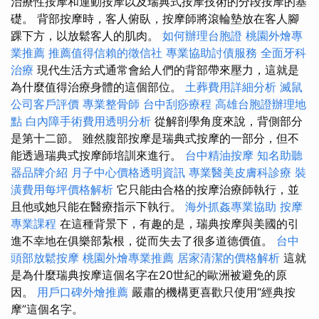
治療性按摩和運動按摩以及瑞典式按摩技術的分段按摩的基
礎。 背部按摩時，客人俯臥，按摩師將滾輪墊放在客人腳
踝下方，以放鬆客人的肌肉。
如何辦理台胞證
桃園外燴專
業推薦
推薦值得信賴的徵信社
專業協助討債服務
全面牙科
治療
現代生活方式通常會給人們的背部帶來壓力，這就是
為什麼值得治療身體的這個部位。
土葬費用詳細分析
滅鼠
公司客戶評價
專業整骨師
台中刮痧療程
高雄台胞證辦理地
點
白內障手術費用透明分析
從解剖學角度來說，背側部分
是第十二節。 雖然腹部按摩是瑞典式按摩的一部分，但不
能透過瑞典式按摩師培訓來進行。
台中精油按摩
知名助聽
器品牌介紹
月子中心價格透明資訊
專業醫美皮膚科診療
裝
潢費用每坪價格解析
它只能由合格的按摩治療師執行，並
且他或她只能在醫療指示下執行。
海外抓姦專業協助
按摩
專業課程
在這種背景下，有趣的是，瑞典按摩與美國的引
進不幸地在俱樂部紮根，從而失去了很多道德價值。
台中
頭部放鬆按摩
桃園外燴專業推薦
居家清潔的價格解析
這就
是為什麼瑞典按摩這個名字在20世紀的歐洲被避免的原
因。
用戶口碑外燴推薦
嚴肅的機構更喜歡只使用“經典按
摩”這個名字。