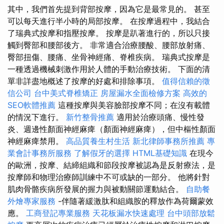
其中，我們首先提到背部按摩，因為它是最常見的。 甚至
可以每天進行半小時的局部按摩。 在按摩過程中，我結合
了瑞典式按摩和指壓按摩。 按摩是趴著進行的，所以只接
觸到臀部和腰部後方。 非常適合治療腰酸、腰部放射痛、
臀部扭傷、腰痛、坐骨神經痛、脊椎疾病。 瑞典式按摩是
一種透過機械刺激作用於人體的手動治療技術。 下面的清
單非詳盡地概述了按摩的好處和排除事項。
值得信賴的徵
信公司
台中美式脊椎矯正
房屋漏水全面檢修方案
高效的
SEO軟體推薦
這種按摩與美容臉部按摩不同；在沒有載體
的情況下進行。
新竹整骨推薦
適用於治療頭痛、慢性發
炎、週邊性顏面神經麻痺（顏面神經麻痺），但中樞性顏面
神經麻痺禁用。
高品質養生村生活
新北律師事務所推薦
專
業會計事務所服務
了解假牙的選擇
HTML基礎知識
在現今
的歐洲，按摩、結締組織和節段按摩被認為是反射療法，是
按摩師和物理治療師訓練中不可或缺的一部分。 他將針對
肌肉骨骼疾病所發展的握力與被動關節運動結合。
自助餐
外燴專家服務
-伴隨著緩激肽和組織胺的釋放作為荷爾蒙效
應。
工商登記專業服務
天花板漏水快速處理
台中頭部放鬆