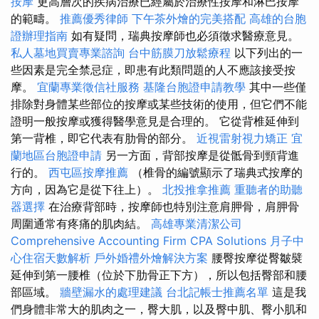
按摩
更高層次的疾病治療已經屬於治療性按摩和淋巴按摩
的範疇。
推薦優秀律師
下午茶外燴的完美搭配
高雄的台胞
證辦理指南
如有疑問，瑞典按摩師也必須徵求醫療意見。
私人墓地買賣專業諮詢
台中筋膜刀放鬆療程
以下列出的一
些因素是完全禁忌症，即患有此類問題的人不應該接受按
摩。
宜蘭專業徵信社服務
基隆台胞證申請教學
其中一些僅
排除對身體某些部位的按摩或某些技術的使用，但它們不能
證明一般按摩或獲得醫學意見是合理的。 它從背椎延伸到
第一背椎，即它代表有肋骨的部分。
近視雷射視力矯正
宜
蘭地區台胞證申請
另一方面，背部按摩是從骶骨到頸背進
行的。
西屯區按摩推薦
（椎骨的編號顯示了瑞典式按摩的
方向，因為它是從下往上）。
北投推拿推薦
重聽者的助聽
器選擇
在治療背部時，按摩師也特別注意肩胛骨，肩胛骨
周圍通常有疼痛的肌肉結。
高雄專業清潔公司
Comprehensive Accounting Firm CPA Solutions
月子中
心住宿天數解析
戶外婚禮外燴解決方案
腰臀按摩從臀皺襞
延伸到第一腰椎（位於下肋骨正下方），所以包括臀部和腰
部區域。
牆壁漏水的處理建議
台北記帳士推薦名單
這是我
們身體非常大的肌肉之一，臀大肌，以及臀中肌、臀小肌和