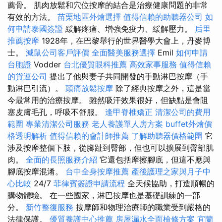
薦骨。 肌肉放鬆和穴位按摩的結合是治療健康問題的非常
有效的方法。
苗栗地區外燴選擇
值得信賴的助聽器公司
如
何申請泰國簽證
緩解疼痛、增強免疫力、緩解壓力。
后里
推薦按摩
1928年，在巴黎舉行的世界醫學大會上，丹麥博
士。
滅鼠公司客戶評價
全面醫美服務選擇
Emil
如何申請
台胞證
Vodder
台北優質眼科推薦
高效家事服務
值得信賴
的貨運公司
提出了他與妻子共同開發的手動淋巴按摩（手
動淋巴引流）。
頭痛放鬆按摩
除了經典按摩之外，這是當
今最常用的治療按摩。 雖然吸汗效果很好，但缺點是會阻
塞皮膚毛孔，呼吸不舒服。
逢甲脊椎矯正
清潔公司的費用
範圍
專業清潔公司服務
老人養護單人房方案
buffet外燴價
格透明解析
值得信賴的會計師推薦
了解助聽器價格範圍
它
涉及按摩整個下肢，從腳趾到臀部，但也可以擴展到臀部肌
肉。
全面的長照服務介紹
它還包括摩擦腳底，但這不應與
腳底按摩混淆。
台中全身按摩推薦
產後護理之家與月子中
心比較
24/7
菲律賓簽證申請流程
全天候協助，打造順暢的
購物體驗。 在一些國家，淋巴按摩也是基礎訓練的一部
分。
新竹整復服務
按摩師和物理治療師的職業受到嚴格的
法律保護。
優質養護中心推薦
房屋漏水全面檢修方案
宜蘭