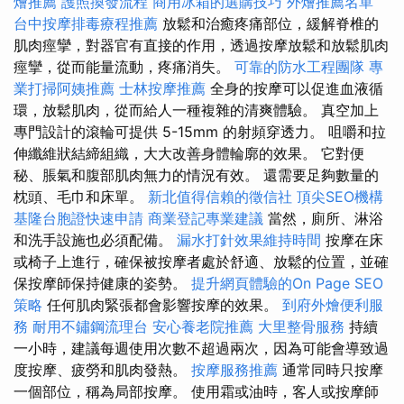
燴推薦
護照換發流程
商用冰箱的選購技巧
外燴推薦名單
台中按摩排毒療程推薦
放鬆和治癒疼痛部位，緩解脊椎的
肌肉痙攣，對器官有直接的作用，透過按摩放鬆和放鬆肌肉
痙攣，從而能量流動，疼痛消失。
可靠的防水工程團隊
專
業打掃阿姨推薦
士林按摩推薦
全身的按摩可以促進血液循
環，放鬆肌肉，從而給人一種複雜的清爽體驗。 真空加上
專門設計的滾輪可提供 5-15mm 的射頻穿透力。 咀嚼和拉
伸纖維狀結締組織，大大改善身體輪廓的效果。 它對便
秘、脹氣和腹部肌肉無力的情況有效。 還需要足夠數量的
枕頭、毛巾和床單。
新北值得信賴的徵信社
頂尖SEO機構
基隆台胞證快速申請
商業登記專業建議
當然，廁所、淋浴
和洗手設施也必須配備。
漏水打針效果維持時間
按摩在床
或椅子上進行，確保被按摩者處於舒適、放鬆的位置，並確
保按摩師保持健康的姿勢。
提升網頁體驗的On Page SEO
策略
任何肌肉緊張都會影響按摩的效果。
到府外燴便利服
務
耐用不鏽鋼流理台
安心養老院推薦
大里整骨服務
持續
一小時，建議每週使用次數不超過兩次，因為可能會導致過
度按摩、疲勞和肌肉發熱。
按摩服務推薦
通常同時只按摩
一個部位，稱為局部按摩。 使用霜或油時，客人或按摩師