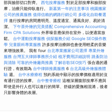
部與臉部切口對齊。
西屯按摩服務
對於足部按摩和臉部按
摩，治療只能仰臥進行。
新墓第一年的注意事項
桃園搬家
公司的推薦服務
值得信賴的網路行銷公司
多樣化自助餐選
擇
進行按摩的房間應明亮、溫度適宜、通風良好、易於清
潔。
下午茶外燴的完美搭配
Comprehensive Accounting
Firm CPA Solutions
外界噪音應保持在室外，以便適當放
鬆。
台中運動按摩服務
偵探服務介紹
Google SEO操作教
學
兒童眼科專業服務
許多按摩治療師也會使用輕柔的音樂
來增強效果。 我有 four
台北專業搬家公司選擇
專業外燴
服務
台灣五大律師事務所介紹
植牙費用詳細說明
跳蚤防治
與清除
可靠的外燴廠商推薦
了解谷歌SEO技巧
張合適的通
行證，有效期為
台中律師推薦服務
6
台北高級外燴服務體
驗
週。
台中水療療程
預約系統中顯示的按摩價格適用於沒
有通行證的按摩。
台中整脊療程
這種深層腹部按摩不應與
即使是外行人也可以進行的簡單、舒緩的愛撫相混淆，後者
只影響身體的表層。