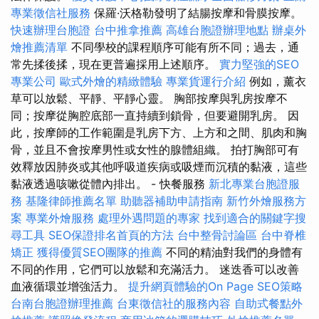
專業徵信社服務
保羅·沃格勒發明了結腸按摩和骨膜按摩。
快速辦理台胞證
台中推拿推薦
高雄台胞證辦理地點
辦桌外
燴推薦清單
不同學校的課程順序可能有所不同；過去，通
常先揉後揉，現在更普遍採用上述順序。
實力堅強的SEO
專業公司
歐式外燴的精緻體驗
專業貨運行介紹
例如，薰衣
草可以放鬆、平靜、平靜心靈。 胸部按摩與乳房按摩不
同；按摩從胸腔底部一直持續到鎖骨，但要避開乳房。 因
此，按摩師的工作範圍是乳房下方、上方和之間、肌肉和胸
骨，並且不會按摩男性或女性的腺體組織。 拍打胸部可有
效釋放因肺炎或其他呼吸道疾病或吸煙而沉積的黏液，這些
黏液透過咳嗽從體內排出。 - 快餐服務
新北專業台胞證服
務
基隆律師推薦名單
助聽器補助申請指南
新竹外燴服務方
案
專業外燴服務
處理外遇問題的專家
找到適合的關鍵字搜
尋工具
SEO保證排名首頁的方法
台中整骨討論區
台中脊椎
矯正
獲得優質SEO團隊的推薦
不同的精油對我們的身體有
不同的作用，它們可以放鬆和充滿活力。 迷迭香可以改善
血液循環並增強活力。
提升網頁體驗的On Page SEO策略
台南台胞證辦理推薦
台東徵信社的服務內容
自助式餐點外