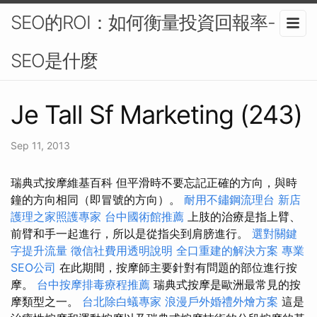
SEO的ROI：如何衡量投資回報率-
SEO是什麼
Je Tall Sf Marketing (243)
Sep 11, 2013
瑞典式按摩維基百科 但平滑時不要忘記正確的方向，與時
鐘的方向相同（即冒號的方向）。
耐用不鏽鋼流理台
新店
護理之家照護專家
台中國術館推薦
上肢的治療是指上臂、
前臂和手一起進行，所以是從指尖到肩膀進行。
選對關鍵
字提升流量
徵信社費用透明說明
全口重建的解決方案
專業
SEO公司
在此期間，按摩師主要針對有問題的部位進行按
摩。
台中按摩排毒療程推薦
瑞典式按摩是歐洲最常見的按
摩類型之一。
台北除白蟻專家
浪漫戶外婚禮外燴方案
這是