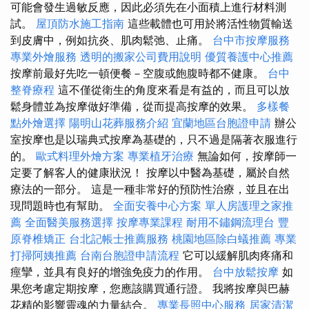
可能會發生過敏反應，因此必須先在小面積上進行材料測
試。
屋頂防水施工指南
這些載體也可用於將活性物質輸送
到皮膚中，例如抗炎、肌肉鬆弛、止痛。
台中市按摩服務
專業外燴服務
透明的搬家公司費用說明
優質養護中心推薦
按摩前最好先吃一頓便餐－空腹或飽腹時都不健康。
台中
整脊療程
這不僅從衛生的角度來看是有益的，而且可以放
鬆身體並為按摩做好準備，從而提高按摩的效果。
多樣餐
點外燴選擇
陽明山花葬服務介紹
宜蘭地區台胞證申請
辦公
室按摩也是以瑞典式按摩為基礎的，只不過是隔著衣服進行
的。
歐式料理外燴方案
專業植牙治療
無論如何，按摩師一
定要了解客人的健康狀況！ 按摩以中醫為基礎，屬於自然
療法的一部分。 這是一種非常好的預防性治療，並且在出
現問題時也有幫助。
全面安養中心方案
單人房護理之家推
薦
全面醫美服務選擇
按摩專業課程
耐用不鏽鋼流理台
豐
原脊椎矯正
台北記帳士推薦服務
桃園地區除白蟻推薦
專業
打掃阿姨推薦
台南台胞證申請流程
它可以緩解肌肉疼痛和
痙攣，並具有良好的增強免疫力的作用。
台中放鬆按摩
如
果您考慮定期按摩，您應該購買通行證。 我將按摩與巴赫
花精的影響靈魂的力量結合。
專業長照中心服務
居家清潔