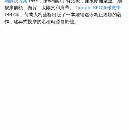
期解決方案
PHS，按摩輔以手臂治療，如果頭痛嚴重，則
按摩前額、頸背、太陽穴和肩帶。
Google SEO操作教學
1867年，荷蘭人梅茲格出版了一本總結迄今為止經驗的著
作，瑞典式按摩的名稱就源自於他。