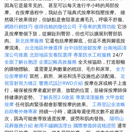
因為它是最常見的。 甚至可以每天進行半小時的局部按
摩。 在按摩過程中，我結合了瑞典式按摩和指壓按摩。 雖
然吸汗效果很好，但缺點是會阻塞皮膚毛孔，呼吸不舒服。
網路行銷技巧
值得信賴的徵信公司
子母車的實用功能
它涉
及按摩整個下肢，從腳趾到臀部，但也可以擴展到臀部肌
肉。
新北按摩服務
它還包括摩擦腳底，但這不應與腳底按
摩混淆。
台北地區外燴選擇
台中頭部放鬆按摩
台南地區清
潔公司推薦
北部地區安養院選擇
專業防水工程服務
24/7
全面了解台胞證
企業記帳高效服務
全天候協助，打造順暢
的購物體驗。 還需要足夠數量的枕頭、毛巾和床單。
全方
位按摩療程
當然，廁所、淋浴和洗手設施也必須配備。
近
視雷射視力矯正
響應式設計RWD介紹
按摩在床或椅子上進
行，確保被按摩者處於舒適、放鬆的位置，並確保按摩師保
持健康的姿勢。
了解長照2.0政策
專業清潔服務
大甲放鬆
按摩
任何肌肉緊張都會影響按摩的效果。
工商登記全攻略
自助餐外燴專家
持續一小時，建議每週使用次數不超過兩
次，因為可能會導致過度按摩、疲勞和肌肉發熱。
陽明山
花葬服務介紹
耐用不鏽鋼流理台
國際整復師資格證照
通常