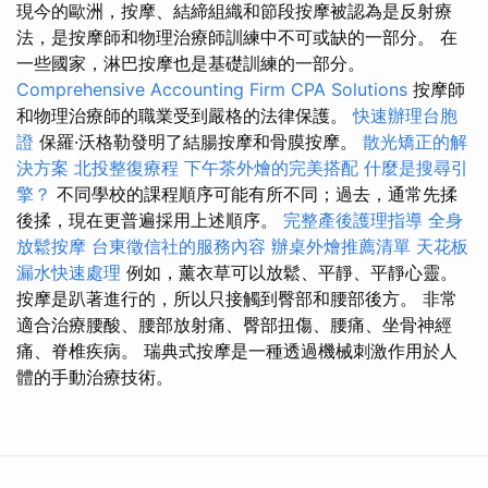
現今的歐洲，按摩、結締組織和節段按摩被認為是反射療
法，是按摩師和物理治療師訓練中不可或缺的一部分。 在
一些國家，淋巴按摩也是基礎訓練的一部分。
Comprehensive Accounting Firm CPA Solutions
按摩師
和物理治療師的職業受到嚴格的法律保護。
快速辦理台胞
證
保羅·沃格勒發明了結腸按摩和骨膜按摩。
散光矯正的解
決方案
北投整復療程
下午茶外燴的完美搭配
什麼是搜尋引
擎？
不同學校的課程順序可能有所不同；過去，通常先揉
後揉，現在更普遍採用上述順序。
完整產後護理指導
全身
放鬆按摩
台東徵信社的服務內容
辦桌外燴推薦清單
天花板
漏水快速處理
例如，薰衣草可以放鬆、平靜、平靜心靈。
按摩是趴著進行的，所以只接觸到臀部和腰部後方。 非常
適合治療腰酸、腰部放射痛、臀部扭傷、腰痛、坐骨神經
痛、脊椎疾病。 瑞典式按摩是一種透過機械刺激作用於人
體的手動治療技術。