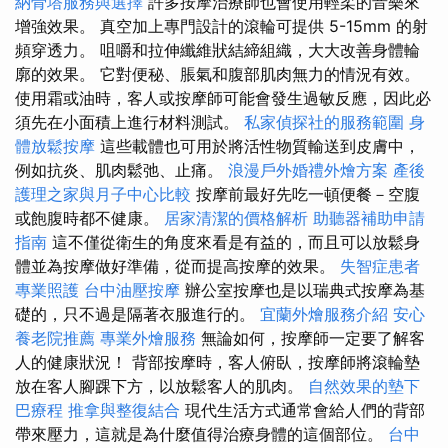
納骨塔服務與選擇
許多按摩治療師也會使用輕柔的音樂來
增強效果。 真空加上專門設計的滾輪可提供 5-15mm 的射
頻穿透力。 咀嚼和拉伸纖維狀結締組織，大大改善身體輪
廓的效果。 它對便秘、脹氣和腹部肌肉無力的情況有效。
使用霜或油時，客人或按摩師可能會發生過敏反應，因此必
須先在小面積上進行材料測試。
私家偵探社的服務範圍
身
體放鬆按摩
這些載體也可用於將活性物質輸送到皮膚中，
例如抗炎、肌肉鬆弛、止痛。
浪漫戶外婚禮外燴方案
產後
護理之家與月子中心比較
按摩前最好先吃一頓便餐－空腹
或飽腹時都不健康。
居家清潔的價格解析
助聽器補助申請
指南
這不僅從衛生的角度來看是有益的，而且可以放鬆身
體並為按摩做好準備，從而提高按摩的效果。
失智症患者
專業照護
台中油壓按摩
辦公室按摩也是以瑞典式按摩為基
礎的，只不過是隔著衣服進行的。
宜蘭外燴服務介紹
安心
養老院推薦
專業外燴服務
無論如何，按摩師一定要了解客
人的健康狀況！ 背部按摩時，客人俯臥，按摩師將滾輪墊
放在客人腳踝下方，以放鬆客人的肌肉。
自然效果的墊下
巴療程
推拿與整復結合
現代生活方式通常會給人們的背部
帶來壓力，這就是為什麼值得治療身體的這個部位。
台中