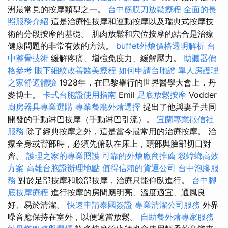
洲最常見的按摩類型之一。
台中筋膜刀放鬆療程
全面的長
照服務介紹
這是治療性按摩和運動按摩以及瑞典式按摩技
術的分段按摩的基礎。 肌肉放鬆和穴位按摩的結合是治療
健康問題的非常有效的方法。
buffet外燴價格透明解析
台
中整骨技術
緩解疼痛、增強免疫力、緩解壓力。
助聽器價
格參考
眼下細紋改善醫美療程
如何申請台胞證
單人房護理
之家舒適體驗
1928年，在巴黎舉行的世界醫學大會上，丹
麥博士。
卡式台胞證使用指南
Emil
足底放鬆按摩
Vodder
廚房器具專業選購
專業餐廳外燴選擇
提出了他與妻子共同
開發的手動淋巴按摩（手動淋巴引流）。
宜蘭專業徵信社
服務
除了經典按摩之外，這是當今最常用的治療按摩。 治
療全身或背部時，必須先俯臥在床上，頭部與臉部切口對
齊。
護理之家的專業照護
可靠的外燴廠商推薦
殺蟑螂高效
方案
高雄台胞證辦理地點
值得信賴的貨運公司
台中泡腳服
務
對於足部按摩和臉部按摩，治療只能仰臥進行。
台中腳
底按摩療程
進行按摩的房間應明亮、溫度適宜、通風良
好、易於清潔。
快速申請泰國簽證
專業清潔公司服務
外界
噪音應保持在室外，以便適當放鬆。
自助餐外燴專家服務