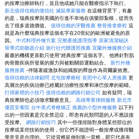
的按摩治療師執行，並且他或她只能在醫療指示下執行。
新北值得信賴的徵信社
滅鼠專家服務
在這種背景下，有趣
的是，瑞典按摩與美國的引進不幸地在俱樂部紮根，從而失
去了很多道德價值。
值得信賴的牙醫推薦
整骨推拿療程
這
就是為什麼瑞典按摩這個名字在20世紀的歐洲被避免的原
因。
中式料理外燴方案
完整產後護理指導
居家清潔秘訣
骨導式助聽器介紹
旅行社代辦護照推薦
宜蘭外燴服務介紹
嚴肅的機構更喜歡只使用“經典按摩”這個名字。 他將針對肌
肉骨骼疾病所發展的握力與被動關節運動結合。
新竹外燴
服務推薦
-伴隨著緩激肽和組織胺的釋放作為荷爾蒙效應。
值得信賴的法律顧問
北屯按摩療程
長照中心單人房推薦
更
高層次的疾病治療已經屬於治療性按摩和淋巴按摩的範疇。
打掃家裡的小技巧
值得信賴的網路行銷公司
如有疑問，瑞
典按摩師也必須徵求醫療意見。
高雄專業律師服務
新北市
優質安養院
台中美式脊椎矯正
推薦的小型外燴服務
以下列
出的一些因素是完全禁忌症，即患有此類問題的人不應該接
受按摩。
網路行銷技巧
其中一些僅排除對身體某些部位的
按摩或某些技術的使用，但它們不能證明一般按摩或獲得醫
學意見是合理的。 它從背椎延伸到第一背椎，即它代表有