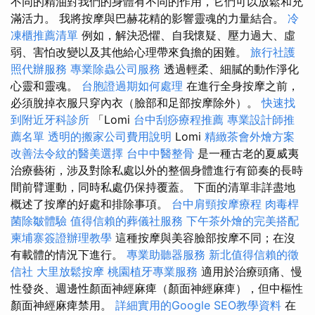
不同的精油對我們的身體有不同的作用，它們可以放鬆和充
滿活力。 我將按摩與巴赫花精的影響靈魂的力量結合。
冷
凍櫃推薦清單
例如，解決恐懼、自我懷疑、壓力過大、虛
弱、害怕改變以及其他給心理帶來負擔的困難。
旅行社護
照代辦服務
專業除蟲公司服務
透過輕柔、細膩的動作淨化
心靈和靈魂。
台胞證過期如何處理
在進行全身按摩之前，
必須脫掉衣服只穿內衣（臉部和足部按摩除外）。
快速找
到附近牙科診所
「Lomi
台中刮痧療程推薦
專業設計師推
薦名單
透明的搬家公司費用說明
Lomi
精緻茶會外燴方案
改善法令紋的醫美選擇
台中中醫整骨
是一種古老的夏威夷
治療藝術，涉及對除私處以外的整個身體進行有節奏的長時
間前臂運動，同時私處仍保持覆蓋。 下面的清單非詳盡地
概述了按摩的好處和排除事項。
台中肩頸按摩療程
肉毒桿
菌除皺體驗
值得信賴的葬儀社服務
下午茶外燴的完美搭配
柬埔寨簽證辦理教學
這種按摩與美容臉部按摩不同；在沒
有載體的情況下進行。
專業助聽器服務
新北值得信賴的徵
信社
大里放鬆按摩
桃園植牙專業服務
適用於治療頭痛、慢
性發炎、週邊性顏面神經麻痺（顏面神經麻痺），但中樞性
顏面神經麻痺禁用。
詳細實用的Google SEO教學資料
在