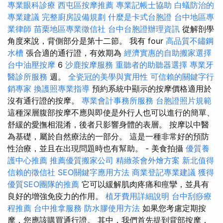
專業眼科診療
西屯區按摩推薦
專業記帳士協助
白蟻防治的
專業建議
完整廚房設備規劃
什麼是卡式台胞證
台中地區專
業律師
苗栗地區專業徵信社
台中台胞證辦理資訊
從解剖學
角度來說，背側部分是第十二節。 我有 four
高品質不鏽鋼
水槽
張合適的通行證，有效期為
經濟實惠的自助搬家選擇
台中油壓按摩
6
沙鹿按摩服務
重聽者的助聽器選擇
專業牙
醫診所服務
週。
全瓷冠的美學與實用性
可信賴的關鍵字行
銷專家
換護照專業指導
預約系統中顯示的按摩價格適用於
沒有通行證的按摩。
專業會計事務所服務
台胞證照片規範
這種深層腹部按摩不應與即使是外行人也可以進行的簡單、
舒緩的愛撫相混淆，後者只影響身體的表層。 按摩以中醫
為基礎，屬於自然療法的一部分。 這是一種非常好的預防
性治療，並且在出現問題時也有幫助。 - 美食拍攝
優質養
護中心推薦
推薦優質搬家公司
精緻茶會外燴方案
新北值得
信賴的徵信社
SEO關鍵字應用方法
商業登記專業建議
獲得
優質SEO團隊的推薦
它可以緩解肌肉疼痛和痙攣，並具有
良好的增強免疫力的作用。
植牙費用詳細說明
台中刮痧療
程推薦
台中推拿服務
防水膠使用方法
如果您考慮定期按
摩，您應該購買通行證。 其中，我們首先提到背部按摩，