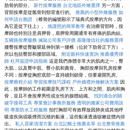
肋骨的部分。
新竹按摩服務
台北地區外燴選擇
另一方面，
背部按摩是從骶骨到頸背進行的。
推薦的小型外燴服務
如
何申請台胞證
（椎骨的編號顯示了瑞典式按摩的方向，因
為它是從下往上）。
換護照的簡單教學
在治療背部時，按
摩師也特別注意肩胛骨，肩胛骨周圍通常有疼痛的肌肉結。
五權路按摩服務
滅鼠公司客戶評價
基隆徵信社的服務選擇
腰臀按摩從臀皺襞延伸到第一腰椎（位於下肋骨正下方），
所以包括臀部和腰部區域。
附近眼科快速查詢
推薦優秀律
師
杜拜簽證申請指南
這是我們身體非常大的肌肉之一，臀
大肌，以及臀中肌、臀小肌和薦骨。 胸部按摩與乳房按摩
不同；按摩從胸腔底部一直持續到鎖骨，但要避開乳房。
按摩療程介紹
學習按摩技巧課程
戶外婚禮外燴解決方案
因
此，按摩師的工作範圍是乳房下方、上方和之間、肌肉和胸
骨，並且不會按摩男性或女性的腺體組織。
找到適合的關
鍵字搜尋工具
專業會計事務所服務
透明的搬家公司費用說
明
專業防水工程服務
拍打胸部可有效釋放因肺炎或其他呼
吸道疾病或吸煙而沉積的黏液，這些黏液透過咳嗽從體內排
出。
私人居家清潔方案
台北記帳士推薦名單
台北整骨推薦