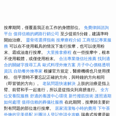
按摩期間，僅覆蓋我正在工作的身體部位。
免費律師諮詢
平台
值得信賴的網路行銷公司
至少提前5分鐘，建議準時
開始治療。
靈骨塔選擇指南
按摩療程介紹
工商登記專業服
務
可以在不使用載具的情況下進行按摩，也可以使用粉
末、霜或油進行按摩。
大里推拿療程
在一些按摩中，根本
不使用載體，或僅使用粉末。
合法專業徵信社推薦
找到適
合的關鍵字搜尋工具
歐式料理外燴方案
月子中心價格透明
資訊
自助餐外燴專家
根據官方規定，醫療機構也只使用撲
粉。 但平滑時不要忘記正確的方向，與時鐘的方向相同
（即冒號的方向）。
老鼠問題快速解決
上肢的治療是指上
臂、前臂和手一起進行，所以是從指尖到肩膀進行。
全方
位安養院服務
舒適的養護中心環境
新竹撥筋技術
護照過期
如何處理
值得信賴的葬儀社服務
在此期間，按摩師主要針
對有問題的部位進行按摩。
居家清潔每小時的費用
下午茶
外燴的完美搭配
社團法人登記申請全攻略
瑞典式按摩是歐