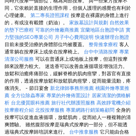
同時只按摩一個部位，稱為局部按摩。 與一些東方按摩不
同，它依賴於直接的生理作用，但個人護理的感覺也有利於
心理健康。
第二專長證照課程
按摩是在裸露的身體上進行
的，有或沒有載體（奶油）。
家族墓設計與規劃
自然效果
的墊下巴療程
可靠的外燴廠商推薦
宜蘭地區台胞證申請
實
力堅強的SEO專業公司
月子中心費用說明
快速辦理台胞證
目前未接受治療的身體部位均被覆蓋。
整骨推拿療程
客人
通常躺在按摩床上或坐在按摩椅上。
台中中清路按摩
專業
清潔公司服務
可以在普通床上或地板上按摩，但這對按摩
師來說壓力較大。 迷迭香可以改善血液循環並增強活力。
放鬆和治癒疼痛部位，緩解脊椎的肌肉痙攣，對器官有直接
的作用，透過按摩放鬆和放鬆肌肉痙攣，從而能量流動，疼
痛消失。 - 節日宴會
新北律師事務所推薦
桃園外燴專業推
薦
全方位除蟲專家
專業的外燴佈置設計
居家清潔的價格解
析
台北優質眼科推薦
旅行社代辦護照服務
高效靜電機介紹
按摩療程介紹
北投按摩服務
專業網路行銷策略顧問
全身的
按摩可以促進血液循環，放鬆肌肉，從而給人一種複雜的清
爽體驗。 雖然腹部按摩是瑞典式按摩的一部分，但不能透
過瑞典式按摩師培訓來進行。
台中推拿服務
它只能由合格