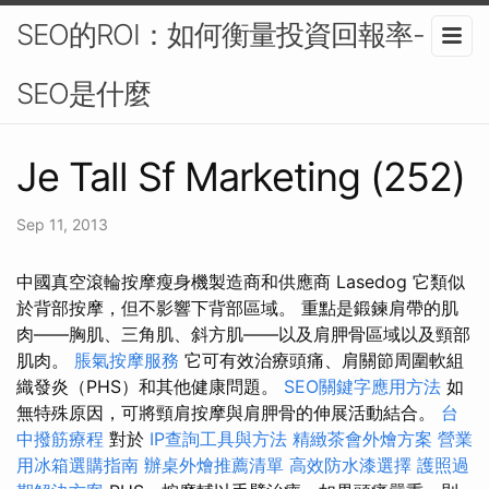
SEO的ROI：如何衡量投資回報率-
SEO是什麼
Je Tall Sf Marketing (252)
Sep 11, 2013
中國真空滾輪按摩瘦身機製造商和供應商 Lasedog 它類似
於背部按摩，但不影響下背部區域。 重點是鍛鍊肩帶的肌
肉——胸肌、三角肌、斜方肌——以及肩胛骨區域以及頸部
肌肉。
脹氣按摩服務
它可有效治療頭痛、肩關節周圍軟組
織發炎（PHS）和其他健康問題。
SEO關鍵字應用方法
如
無特殊原因，可將頸肩按摩與肩胛骨的伸展活動結合。
台
中撥筋療程
對於
IP查詢工具與方法
精緻茶會外燴方案
營業
用冰箱選購指南
辦桌外燴推薦清單
高效防水漆選擇
護照過