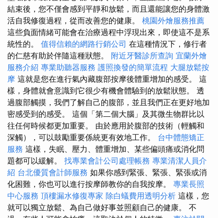
結束後，您不僅會感到平靜和放鬆，而且還能讓您的身體激
活自我修復過程，從而改善您的健康。
桃園外燴服務推薦
這些負面情緒可能會在治療過程中浮現出來，即使這不是系
統性的。
值得信賴的網路行銷公司
在這種情況下，修行者
的仁慈有助於伴隨這種狀態。
附近牙醫診所查詢
宜蘭外燴
服務介紹
專業助聽器服務
護照換發的簡單流程
大腿放鬆按
摩
這就是您在進行氣內藏腹部按摩後體重增加的感受。 這
樣，身體就會意識到它很少有機會體驗到的放鬆狀態。 透
過腹部觸摸，我們了解自己的腹部，並且我們正在更好地加
密感受到的感受。 這個「第二個大腦」及其微生物群比以
往任何時候都更加重要。 由於應用於腹部的技術（輕觸和
深觸），可以鼓勵重要係統更有效地工作。
台中體態矯正
服務
這樣，失眠、壓力、體重增加、某些偏頭痛或消化問
題都可以緩解。
找專業會計公司處理帳務
專業清潔人員介
紹
台北優質會計師服務
如果你感到緊張、緊張、緊張或消
化困難，你也可以進行按摩師教你的自我按摩。
專業長照
中心服務
頂樓漏水修復專家
除白蟻費用透明分析
這樣，您
就可以獨立放鬆、為自己做好事並照顧自己的健康。 不