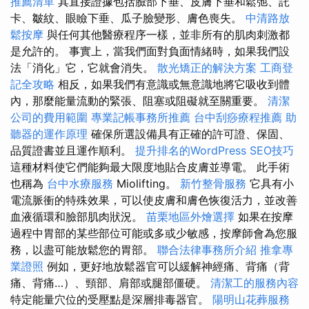
推薦清單
其直接證據包括臉部下垂、皮膚下垂和鬆弛、託
卡、皺紋、眼瞼下垂、瓜子臉變形、膚色喪失。
中清路放
鬆按摩
與任何其他醫療程序一樣，並非所有的肌肉刺激都
是允許的。 事實上，當我們面對負面情緒時，如果我們設
法「消化」它，它就會消失。
散光矯正的解決方案
工商登
記全攻略
相反，如果我們有意識或無意識地將它吸收到體
內，那麼能量流動的緊張、阻塞或阻礙就至關重要。
清潔
公司的費用範圍
專業記帳事務所推薦
台中刮痧療程推薦
助
聽器的運作原理
確保所選設備具有正確的許可證、保固、
品質證書並且運作順利。
提升排名的WordPress SEO技巧
這種材料使它們能夠最大限度地貼合皮膚並導電。 此手術
也稱為
台中水療服務
Miolifting。
新竹整骨服務
它具有小
電流脈衝的特殊效果，可以使皮膚和膚色恢復活力，並改善
血液循環和臉部肌肉狀況。
苗栗地區外燴選擇
如果在按摩
過程中胃部的某些部位可能或多或少敏感，按摩師會為您服
務，以盡可能放鬆您的胃部。
聯合法律事務所介紹
推拿專
業證照
例如，更好地放鬆器官可以緩解神經痛、背痛（背
痛、背痛…）、頸部、肩部或腿部僵硬。
清潔工的服務內容
特定能量穴位的受壓點是深層排毒器官。
陽明山花葬服務