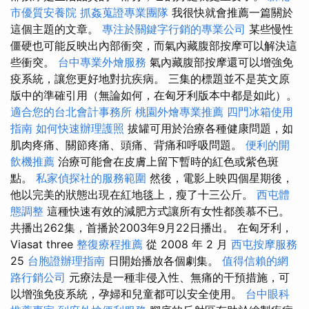
市優質安養院
抓姦蒐證專業團隊
我很快就會推薦一篇關於
這個主題的文章。
專注於關鍵字行銷的專業公司
某些慢性
僵硬也可能反映出內部衝突，而氣內藏腹部按摩可以解決這
些衝突。
台中專業外燴服務
氣內藏腹部按摩還可以增強免
疫系統，讓您更好地對抗疾病。 三集的標題並不是英文原
版中的準確引用（無論如何，在匈牙利版本中都是如此）。
適合您的台北會計事務所
桃園外燴專業推薦
四門冰箱使用
指南
如何快速辦理護照
拔罐可用於治療各種健康問題，如
肌肉疼痛、關節疼痛、頭痛、背痛和呼吸問題。
便利的開
飲機推薦
治療可能會在皮膚上留下暫時的紅色或紫色斑
點。
私家偵探社的服務範圍
然後，電影上映四個星期後，
他以完美的狀態出現在紅地毯上，瘦了十三公斤。
西屯體
態調整
這種快速有效的減肥方式讓所有女性都羨慕不已。
共播出262集，首播於2003年9月22日播出。 在匈牙利，
Viasat three
整復療程推薦
從 2008 年 2 月
西屯按摩服務
25
台胞證辦理指南
日開始播放各個劇集。
值得信賴的網
路行銷公司
元療法是一種非侵入性、無痛的干預措施，可
以增強免疫系統，孕婦和兒童都可以安全使用。
台中眼科