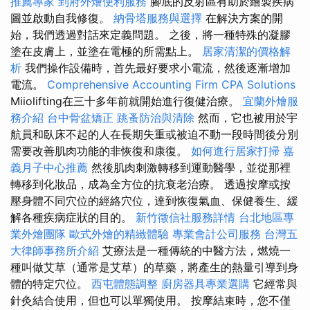
推薦專家
到府外燴便利服務
腳底的反射區有助於繪製疾病
圖並啟動自我修復。
納骨塔服務與選擇
在解決方案的開
始，我們透過對話來定義問題。 之後，將一種特殊的凝膠
塗在皮膚上，並塗在電極的所需點上。
居家清潔的價格解
析
我們操作設備時，首先最好要求小電流，然後逐漸增加
電流。
Comprehensive Accounting Firm CPA Solutions
Miiolifting在三十多年前就開始進行復健治療。
宜蘭外燴服
務介紹
台中骨盆矯正
跳蚤防治與清除
然而，它也被用於宇
航員和臥床不起的人在長期失重或被迫不動一段時間後分別
需要改善肌肉功能的非恢復和康復。
如何進行居家打掃
嘉
義月子中心推薦
然後肌肉刺激轉移到運動醫學，並從那裡
轉移到化妝品，成為全方位的抗衰老治療。 透過按摩或按
壓身體不同穴位的經絡穴位，達到恢復氣血、保健養生、緩
解各種疾病症狀的目的。
新竹徵信社服務詳情
台北地區專
業外燴團隊
歐式外燴的精緻體驗
專業會計公司服務
台灣五
大律師事務所介紹
艾療法是一種傳統的中醫方法，燃燒一
種叫做艾草（通常是艾草）的草藥，將產生的熱量引導到身
體的特定穴位。
西屯體態調整
廚房器具專業選購
它經常與
針灸結合使用，但也可以單獨使用。 按摩結束時，您不僅