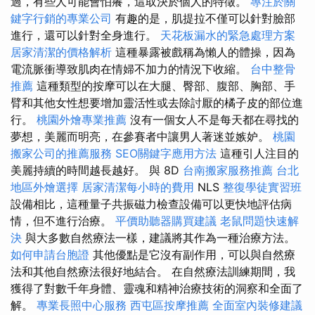
過，有些人可能會怕癢，這取決於個人的特徵。
專注於關
鍵字行銷的專業公司
有趣的是，肌提拉不僅可以針對臉部
進行，還可以針對全身進行。
天花板漏水的緊急處理方案
居家清潔的價格解析
這種暴露被戲稱為懶人的體操，因為
電流脈衝導致肌肉在情婦不加力的情況下收縮。
台中整骨
推薦
這種類型的按摩可以在大腿、臀部、腹部、胸部、手
臂和其他女性想要增加靈活性或去除討厭的橘子皮的部位進
行。
桃園外燴專業推薦
沒有一個女人不是每天都在尋找的
夢想，美麗而明亮，在參賽者中讓男人著迷並嫉妒。
桃園
搬家公司的推薦服務
SEO關鍵字應用方法
這種引人注目的
美麗持續的時間越長越好。 與 8D
台南搬家服務推薦
台北
地區外燴選擇
居家清潔每小時的費用
NLS
整復學徒實習班
設備相比，這種量子共振磁力檢查設備可以更快地評估病
情，但不進行治療。
平價助聽器購買建議
老鼠問題快速解
決
與大多數自然療法一樣，建議將其作為一種治療方法。
如何申請台胞證
其他優點是它沒有副作用，可以與自然療
法和其他自然療法很好地結合。 在自然療法訓練期間，我
獲得了對數千年身體、靈魂和精神治療技術的洞察和全面了
解。
專業長照中心服務
西屯區按摩推薦
全面室內裝修建議