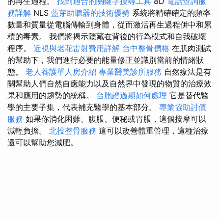
的再生過程。
找到適合的關鍵字搜尋工具
8D
電話查詢服
務詳解
NLS
藍芽助聽器的技術優勢
系統將精確確定的頻率
數量和質量從電腦傳輸到身體，從而激活再生過程併中和累
積的毒素。 我們將揭示隱藏在背後的行為模式和自我破壞
程序。
近視與老花雷射費用詳解
台中整骨價格
在肌肉測試
的幫助下，我們進行必要的能量修正並識別當前的情緒狀
態。
老人養護單人房介紹
專業醫美診所服務
自然療法是有
關幫助人們自然自癒能力以及自然界中發現的物質的治療效
果和應用的趨勢的統稱。
台胞證過期如何處理
它是替代醫
學的主要子集，代表補充醫學的基本部分。
專業協助討債
服務
如果你消化困難、腹脹、便秘或胃脹，這個按摩可以
減輕負擔。
北投整骨服務
這可以改善體重管理，這種治療
還可以幫助您減肥。