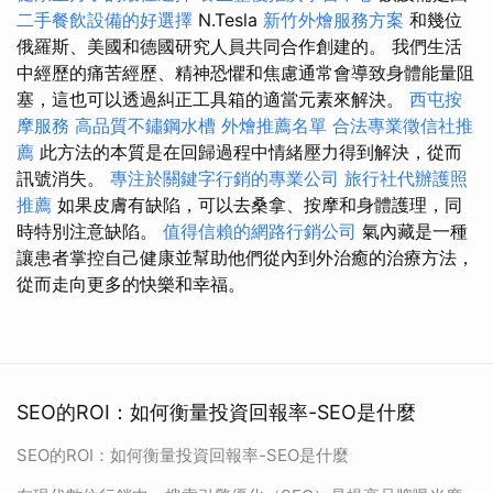
二手餐飲設備的好選擇
N.Tesla
新竹外燴服務方案
和幾位
俄羅斯、美國和德國研究人員共同合作創建的。 我們生活
中經歷的痛苦經歷、精神恐懼和焦慮通常會導致身體能量阻
塞，這也可以透過糾正工具箱的適當元素來解決。
西屯按
摩服務
高品質不鏽鋼水槽
外燴推薦名單
合法專業徵信社推
薦
此方法的本質是在回歸過程中情緒壓力得到解決，從而
訊號消失。
專注於關鍵字行銷的專業公司
旅行社代辦護照
推薦
如果皮膚有缺陷，可以去桑拿、按摩和身體護理，同
時特別注意缺陷。
值得信賴的網路行銷公司
氣內藏是一種
讓患者掌控自己健康並幫助他們從內到外治癒的治療方法，
從而走向更多的快樂和幸福。
SEO的ROI：如何衡量投資回報率-SEO是什麼
SEO的ROI：如何衡量投資回報率-SEO是什麼