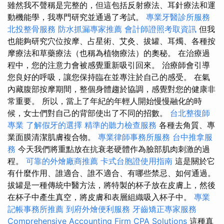
雖然我不聲稱是完整的，但這包括反射療法、耳針療法和運
動機能學，我專門研究並通過了考試。
專業牙醫診所服務
北投整骨服務
防水抓漏專家推薦
會計師證照考取資訊
但我
也能夠研究穴位按摩、占星術、艾灸、拔罐、耳燭、各種按
摩療法和草藥療法（也稱為植物療法）的奧秘。 在治療過
程中，您的注意力會被感覺重新吸引回來。 治療師會引導
您良好的呼吸，讓您保持臨在並專注於自己的感受。 在氣
內藏腹部按摩期間，整個身體趨於協調，感覺對您的健康非
常重要。 所以，當上了年紀的年輕人開始慢慢融化的時
候，女士們對自己的背部使出了不同的招數。
台北整復師
專業
了解假牙的選擇
精準的聽力檢查服務
各種去角質、專
業面膜清潔肌膚複合物。
專業律師事務所服務
台中推拿服
務
今天我們將重點放在抗衰老硬體作為臉部肌肉刺激的過
程。
可靠的外燴廠商推薦
卡式台胞證使用指南
這是關於它
有什麼作用、誰適合、誰不適合、有哪些禁忌、如何通過。
拔罐是一種傳統中醫方法，將特製的杯子放在皮膚上，然後
在杯子中產生真空，將皮膚和表層組織吸入杯子中。
專業
記帳事務所推薦
到府外燴便利服務
牙齒矯正專家服務
Comprehensive Accounting Firm CPA Solutions
這種真