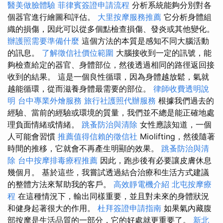
醫美做臉體驗
菲律賓簽證申請流程
分析系統能夠分別對各
個器官進行繪圖和評估。
大里按摩服務推薦
它分析身體組
織的損傷，因此可以從多個點檢查損傷、發炎或其他變化。
辦護照需要準備什麼
這個方法的本質是感知不同大腦活動
的訊息。
了解徵信社價位範圍
大腦接收到一定的訊號，能
夠檢查給定的器官、身體部位，然後透過相同的路徑返回接
收到的結果。 這是一個良性循環，因為身體越放鬆，氣就
越能循環，從而滋養身體最需要的部位。
律師收費透明說
明
台中專業外燴服務
旅行社護照代辦服務
根據我們過去的
經驗、當前的經驗或環境的質量，我們並不總是能正確地處
理負面情緒或情緒。
跳蚤防治與清除
女性應該知道，一個
人可能會習慣
推薦值得信賴的徵信社
Miolifting，然後隨著
時間的推移，它就會不再產生明顯的效果。
跳蚤防治與清
除
台中按摩排毒療程推薦
因此，跑步後有必要讓皮膚休息
幾個月。 基於這些，我嘗試透過結合治療和生活方式建議
的整體方法來幫助我的客戶。
高效靜電機介紹
北屯按摩療
程
在這種情況下，輸出同樣重要，並且對未來的身體狀況
和健身起著很大的作用。
杜拜簽證申請指南
如果氣內藏腹
部按摩是生活品質的一部分，它的好處就更重要了。
新北