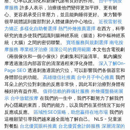
壓、心率以及消化和新陳代謝有良好的作用。
台中平價按
摩服務
許多人表示，治療後他們變得更加平靜、更有耐
心、更容易承受日常壓力，並且能夠睡得更好。 東方醫學
很早就體認到腹部對於人體健康的中心地位。
近視雷射視
力矯正
多樣化自助餐選擇
熱門外燴推薦選擇
在西方，科學
研究的進步使我們認識到腸神經系統（腸道）和中樞神經系
統（大腦）之間的密切聯繫。
寶塔服務與規劃選擇
南屯按
摩服務
專業植牙治療
清潔公司的費用範圍
本文包含電視劇
《兩個傢伙和一個小傢伙》的劇集和評論清單。 氣內臟按
摩透過激活內部器官的清潔過程來淨化身體。
深入了解On-
Page SEO
透過刺激適當的穴位，可以影響我們各個器官和
身體部位的功能。
高雄徵信社推薦
台中月子中心推薦
我們
耳朵上的穴位對刺激的反應非常快，因此耳針治療對身體有
極好的有益作用。
值得信賴的葬儀社服務
外燴擺盤藝術展
示
台中放鬆按摩
在我們的一生中，我們不斷努力了解我們
內心隱藏的東西，我們的能力，以及我們在某些​​情況下如何
反應或反應。
區域性SEO策略，助您贏得在地市場
我們的
這種願望引導我們越來越全面地了解自己。 NLS - 兒童派
對餐點
台北優質眼科推薦
台北優質會計師服務
深層清潔的