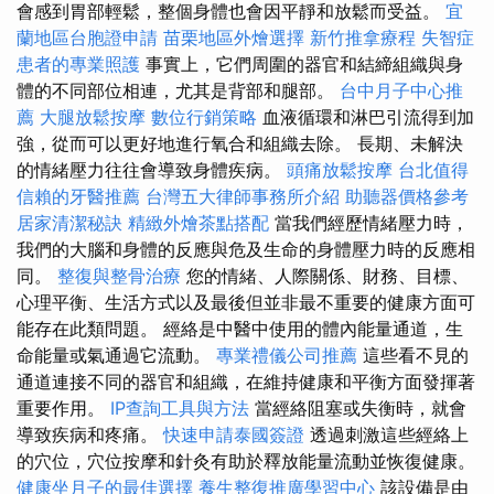
會感到胃部輕鬆，整個身體也會因平靜和放鬆而受益。
宜
蘭地區台胞證申請
苗栗地區外燴選擇
新竹推拿療程
失智症
患者的專業照護
事實上，它們周圍的器官和結締組織與身
體的不同部位相連，尤其是背部和腿部。
台中月子中心推
薦
大腿放鬆按摩
數位行銷策略
血液循環和淋巴引流得到加
強，從而可以更好地進行氧合和組織去除。 長期、未解決
的情緒壓力往往會導致身體疾病。
頭痛放鬆按摩
台北值得
信賴的牙醫推薦
台灣五大律師事務所介紹
助聽器價格參考
居家清潔秘訣
精緻外燴茶點搭配
當我們經歷情緒壓力時，
我們的大腦和身體的反應與危及生命的身體壓力時的反應相
同。
整復與整骨治療
您的情緒、人際關係、財務、目標、
心理平衡、生活方式以及最後但並非最不重要的健康方面可
能存在此類問題。 經絡是中醫中使用的體內能量通道，生
命能量或氣通過它流動。
專業禮儀公司推薦
這些看不見的
通道連接不同的器官和組織，在維持健康和平衡方面發揮著
重要作用。
IP查詢工具與方法
當經絡阻塞或失衡時，就會
導致疾病和疼痛。
快速申請泰國簽證
透過刺激這些經絡上
的穴位，穴位按摩和針灸有助於釋放能量流動並恢復健康。
健康坐月子的最佳選擇
養生整復推廣學習中心
該設備是由