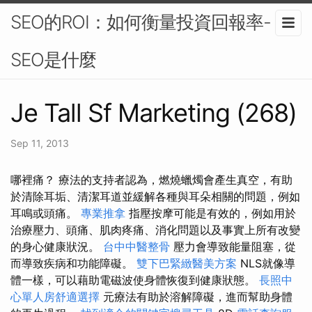
SEO的ROI：如何衡量投資回報率-
SEO是什麼
Je Tall Sf Marketing (268)
Sep 11, 2013
哪裡痛？ 療法的支持者認為，燃燒蠟燭會產生真空，有助
於清除耳垢、清潔耳道並緩解各種與耳朵相關的問題，例如
耳鳴或頭痛。
專業推拿
指壓按摩可能是有效的，例如用於
治療壓力、頭痛、肌肉疼痛、消化問題以及事實上所有改變
的身心健康狀況。
台中中醫整骨
壓力會導致能量阻塞，從
而導致疾病和功能障礙。
雙下巴緊緻醫美方案
NLS就像導
體一樣，可以藉助電磁波使身體恢復到健康狀態。
長照中
心單人房舒適選擇
元療法有助於溶解障礙，進而幫助身體