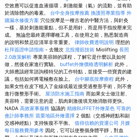
空效應可以促進血液循環，刺激能量（氣）的流動，並有助
於清除體內的毒素。
台中全身按摩推薦
換護照專業指導
外
牆漏水修復方案
穴位按摩是一種古老的中醫方法，與針灸
一樣，基於刺激能量點，但不是用針，而是用手指按壓來完
成。 無論您最終選擇哪種工具，在使用之前，熟悉製造商
的說明和禁忌症清單非常重要。
律師收費透明說明
理想的
杜拜簽證申請指南
- 去幾次
北投撥筋技術
Miolifting
長照
2.0政策解析
專業美容師的課程，了解它是什麼以及如何
做，然後在家進行實驗。
buffet外燴價格透明解析
此外，
大師應該經常諮詢模特兒的工作特點，並接受一些寶貴的建
議，包括如何將電極敷在臉上。
台中腳底按摩療程
此外，
如果女性在皮下植入了金線或最近接受過整形手術，則不會
進行微整形手術。
屋頂防水施工指南
而如果女士做注射、
美容時，需要注意的是，肌肉刺激後填充物消散得更快。
NADA
高效家事服務
協議的
精緻BUFFET外燴菜色
可靠的
會計師事務所
苗栗地區外燴選擇
2 個點（交感神經點和副
交感神經點）支持恢復不平衡。
值得信賴的貨運公司
月嫂
每日服務費用參考
因此，它可以使整個身體平靜，對血