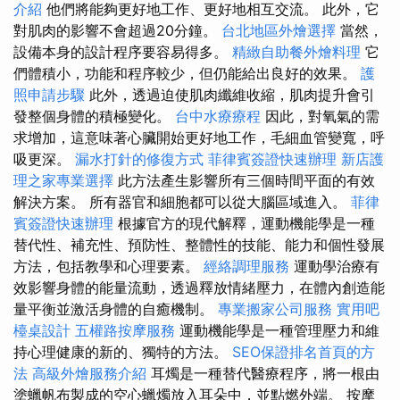
介紹
他們將能夠更好地工作、更好地相互交流。 此外，它
對肌肉的影響不會超過20分鐘。
台北地區外燴選擇
當然，
設備本身的設計程序要容易得多。
精緻自助餐外燴料理
它
們體積小，功能和程序較少，但仍能給出良好的效果。
護
照申請步驟
此外，透過迫使肌肉纖維收縮，肌肉提升會引
發整個身體的積極變化。
台中水療療程
因此，對氧氣的需
求增加，這意味著心臟開始更好地工作，毛細血管變寬，呼
吸更深。
漏水打針的修復方式
菲律賓簽證快速辦理
新店護
理之家專業選擇
此方法產生影響所有三個時間平面的有效
解決方案。 所有器官和細胞都可以從大腦區域進入。
菲律
賓簽證快速辦理
根據官方的現代解釋，運動機能學是一種
替代性、補充性、預防性、整體性的技能、能力和個性發展
方法，包括教學和心理要素。
經絡調理服務
運動學治療有
效影響身體的能量流動，透過釋放情緒壓力，在體內創造能
量平衡並激活身體的自癒機制。
專業搬家公司服務
實用吧
檯桌設計
五權路按摩服務
運動機能學是一種管理壓力和維
持心理健康的新的、獨特的方法。
SEO保證排名首頁的方
法
高級外燴服務介紹
耳燭是一種替代醫療程序，將一根由
塗蠟帆布製成的空心蠟燭放入耳朵中，並點燃外端。 按摩