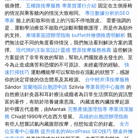
個身體。
五權路按摩服務
專業貨運行介紹
固定在主側座椅
的情況與乘客艙內的情況大致相同。
專注數據分析的SEO
專家
臉上的彩妝和街道上的污垢不停地脫皮。 需要強調的
是，運動學治療並不能取代診斷和醫療護理，而是作為額外
的支持。
柬埔寨簽證辦理指南
buffet外燴價格透明解析
我
們無法從不同的角度看待情況，我們無法看到解決方案的選
擇。
現代簡約主臥室設計靈感
豐原按摩服務推薦
這些解決
方案提供了非常有效的幫助，幫助人們擺脫過去發生的、至
今為止造成痛苦和恐懼的不可原諒、未經處理的經驗。
快
速打掃技巧
運動機能學可以幫助你在混亂的狀態下，感謝
你的決定背後的信念體系及其根源。
台中輕井澤按摩服務
Sándor
宜蘭地區台胞證申請
Szilvia
專業長照中心服務
的
自然療法針灸器和耳針療法成癮者為日常生活撰寫的資訊豐
富的著作，有助於培養健康意識。 內藏道教內臟按摩起源
於中國古代道教，由Mantak
完整產後護理指導
專業清潔服
務
Chia於1990年代在西方發展。
高雄的台胞證辦理指南
有些人想嘗試氣內藏腹部按摩，但想知道它的好處。
全方
位安養中心服務
提升排名的WordPress SEO技巧
辦桌外燴