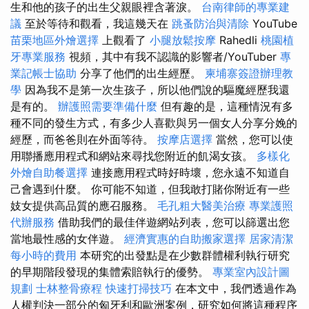
生和他的孩子的出生父親眼裡含著淚。
台南律師的專業建
議
至於等待和觀看，我這幾天在
跳蚤防治與清除
YouTube
苗栗地區外燴選擇
上觀看了
小腿放鬆按摩
Rahedli
桃園植
牙專業服務
視頻，其中有我不認識的影響者/YouTuber
專
業記帳士協助
分享了他們的出生經歷。
柬埔寨簽證辦理教
學
因為我不是第一次生孩子，所以他們說的驅魔經歷我還
是有的。
辦護照需要準備什麼
但有趣的是，這種情況有多
種不同的發生方式，有多少人喜歡與另一個女人分享分娩的
經歷，而爸爸則在外面等待。
按摩店選擇
當然，您可以使
用聯播應用程式和網站來尋找您附近的飢渴女孩。
多樣化
外燴自助餐選擇
連接應用程式時好時壞，您永遠不知道自
己會遇到什麼。 你可能不知道，但我敢打賭你附近有一些
妓女提供高品質的應召服務。
毛孔粗大醫美治療
專業護照
代辦服務
借助我們的最佳伴遊網站列表，您可以篩選出您
當地最性感的女伴遊。
經濟實惠的自助搬家選擇
居家清潔
每小時的費用
本研究的出發點是在少數群體權利執行研究
的早期階段發現的集體索賠執行的優勢。
專業室內設計圖
規劃
士林整骨療程
快速打掃技巧
在本文中，我們透過作為
人權判決一部分的匈牙利和歐洲案例，研究如何將這種程序