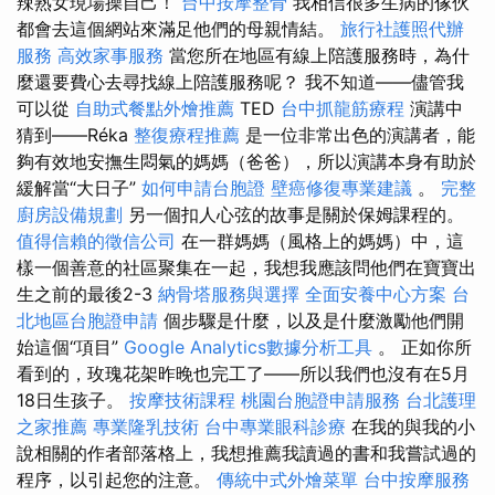
辣熟女現場操自己！
台中按摩整骨
我相信很多生病的傢伙
都會去這個網站來滿足他們的母親情結。
旅行社護照代辦
服務
高效家事服務
當您所在地區有線上陪護服務時，為什
麼還要費心去尋找線上陪護服務呢？ 我不知道——儘管我
可以從
自助式餐點外燴推薦
TED
台中抓龍筋療程
演講中
猜到——Réka
整復療程推薦
是一位非常出色的演講者，能
夠有效地安撫生悶氣的媽媽（爸爸），所以演講本身有助於
緩解當“大日子”
如何申請台胞證
壁癌修復專業建議
。
完整
廚房設備規劃
另一個扣人心弦的故事是關於保姆課程的。
值得信賴的徵信公司
在一群媽媽（風格上的媽媽）中，這
樣一個善意的社區聚集在一起，我想我應該問他們在寶寶出
生之前的最後2-3
納骨塔服務與選擇
全面安養中心方案
台
北地區台胞證申請
個步驟是什麼，以及是什麼激勵他們開
始這個“項目”
Google Analytics數據分析工具
。 正如你所
看到的，玫瑰花架昨晚也完工了——所以我們也沒有在5月
18日生孩子。
按摩技術課程
桃園台胞證申請服務
台北護理
之家推薦
專業隆乳技術
台中專業眼科診療
在我的與我的小
說相關的作者部落格上，我想推薦我讀過的書和我嘗試過的
程序，以引起您的注意。
傳統中式外燴菜單
台中按摩服務