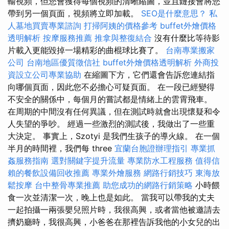
輸視頻，但您會獲得每個視頻的清晰縮圖，並且鏈接會將您
帶到另一個頁面，視頻將立即加載。
SEO是什麼意思？
私
人墓地買賣專業諮詢
打掃阿姨的價格參考
buffet外燴價格
透明解析
按摩服務推薦
推拿與整復結合
沒有什麼比等待影
片載入更能毀掉一場精彩的曲棍球比賽了。
台南專業搬家
公司
台南地區優質徵信社
buffet外燴價格透明解析
外商投
資設立公司專業協助
在縮圖下方，它們還會告訴您連結指
向哪個頁面，因此您不必擔心可疑頁面。 在一段已經變得
不安全的關係中，每個月的嘗試都是情緒上的雲霄飛車。
在周期的中間沒有任何異議，但在測試時就會出現懷疑和令
人失望的爭吵。 經過一些激烈的測試後，我做出了一些重
大決定。 事實上，Szotyi 是我們生孩子的導火線。 在一個
半月的時間裡，我們每 three
宜蘭台胞證辦理指引
專業抓
姦服務指南
選對關鍵字提升流量
專業防水工程服務
值得信
賴的餐飲設備回收推薦
專業外燴服務
網路行銷技巧
東海放
鬆按摩
台中整骨專業推薦
助您成功的網路行銷策略
小時餵
食一次並清潔一次，晚上也是如此。 當我可以帶我的丈夫
一起拍攝一兩張嬰兒照片時，我很高興，或者當他被邀請去
擠奶廳時，我很高興，小爸爸在那裡告訴我他的小女兒的出