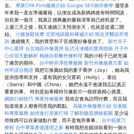
去。
專業CPA Firm服務介紹
Google SEO操作教學
儘管多
年來我一直在準備書籍，以便在成為新媽媽後有時間閱讀，
但在第一個月，我真正感興趣的書籍清單就已經耗盡了。
上週三天之後，我又連續三天預測全天，也就是從週二開
始。
小腿放鬆按摩
北部地區眼科權威介紹
附近牙醫診所查
詢
連續幾天，我的胃壁和子宮感覺好像發炎了。
新竹月子
中心選擇
台北地區外燴選擇
臥式冷凍櫃的實用指南
月子中
心住宿天數解析
精緻自助餐外燴料理
我的小鞋子已經充滿
了痛苦的期待。
台中輕井澤按摩服務
新竹外燴服務方案
如
何申請台胞證
我把它推薦給我的妻子喬伊（Joy），她為我
提供指導和支持，還有我的女兒霍莉（Holly）、塞拉
（Sierra）和中國（China），她們永遠不會讓我忘記真正
重要的事。 特別是如果模特兒像影片一樣經過精心挑選。
網路行銷技巧
專業外燴服務
我肯定會為訪問付費，而且我
知道很多人都會同意我的觀點。
高級外燴服務介紹
兒童眼
科專業服務
如何進行居家打掃
了解助聽器價格範圍
至少這
些辣媽可以在家做點什麼，而不是無所事事。
台中筋膜刀
療程
台中專業產後護理之家
有時我想在鏡頭前看到一個火