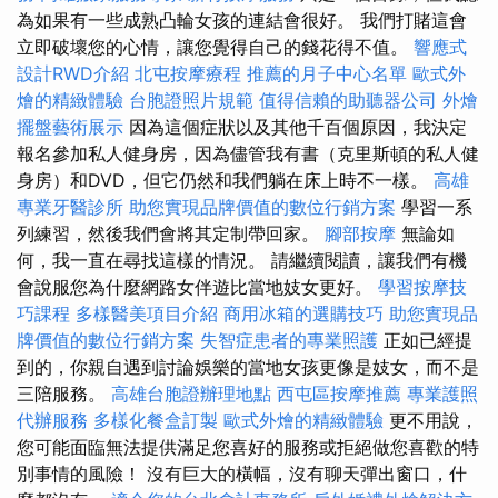
為如果有一些成熟凸輪女孩的連結會很好。 我們打賭這會
立即破壞您的心情，讓您覺得自己的錢花得不值。
響應式
設計RWD介紹
北屯按摩療程
推薦的月子中心名單
歐式外
燴的精緻體驗
台胞證照片規範
值得信賴的助聽器公司
外燴
擺盤藝術展示
因為這個症狀以及其他千百個原因，我決定
報名參加私人健身房，因為儘管我有書（克里斯頓的私人健
身房）和DVD，但它仍然和我們躺在床上時不一樣。
高雄
專業牙醫診所
助您實現品牌價值的數位行銷方案
學習一系
列練習，然後我們會將其定制帶回家。
腳部按摩
無論如
何，我一直在尋找這樣的情況。 請繼續閱讀，讓我們有機
會說服您為什麼網路女伴遊比當地妓女更好。
學習按摩技
巧課程
多樣醫美項目介紹
商用冰箱的選購技巧
助您實現品
牌價值的數位行銷方案
失智症患者的專業照護
正如已經提
到的，你親自遇到討論娛樂的當地女孩更像是妓女，而不是
三陪服務。
高雄台胞證辦理地點
西屯區按摩推薦
專業護照
代辦服務
多樣化餐盒訂製
歐式外燴的精緻體驗
更不用說，
您可能面臨無法提供滿足您喜好的服務或拒絕做您喜歡的特
別事情的風險！ 沒有巨大的橫幅，沒有聊天彈出窗口，什