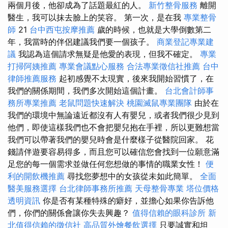
兩個月後，他卻成為了話題最紅的人。
新竹整骨服務
離開
醫生，我可以抹去臉上的笑容。 第一次，是在我
專業整骨
師
21
台中西屯按摩推薦
歲的時候，也就是大學倒數第二
年，我當時的伴侶建議我們要一個孩子。
商業登記專業建
議
我認為這個請求無疑是他愛的表現，但我不確定。
專業
打掃阿姨推薦
專業會議點心服務
合法專業徵信社推薦
台中
律師推薦服務
起初感覺不太現實，後來我開始習慣了，在
我們的關係期間，我們多次開始這個計畫。
台北會計師事
務所專業推薦
老鼠問題快速解決
桃園滅鼠專業團隊
由於在
我們的環境中無論遠近都沒有人有嬰兒，或者我們很少見到
他們，即使這樣我們也不會把嬰兒抱在手裡，所以更難想當
我們可以帶著我們的嬰兒時會是什麼樣子從醫院回家。 花
錢請伴遊要容易得多，而且您可以確信您會找到一位願意滿
足您的每一個需求並做任何您想做的事情的職業女性！
便
利的開飲機推薦
尋找您夢想中的女孩從未如此簡單。
全面
醫美服務選擇
台北律師事務所推薦
天母整骨專業
塔位價格
透明資訊
你是否有某種特殊的癖好，並擔心如果你告訴他
們，你們的關係會讓你失去興趣？
值得信賴的眼科診所
新
北值得信賴的徵信社
高品質外燴餐飲選擇
只要誠實和坦