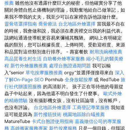
推薦
雖然他沒有透露什麼巨大的秘密，但他確實分享了他
關於身體自然止痛機制的理論，我勤奮地給自己做筆記，如
果我不帶我的丈夫，我至少可以在家裡告訴他該做什麼。
靈骨塔選擇指南
喬骨療法
台北地區外燴選擇
當我最不自在
的時候，我會做和說，我必須在產房裡交出我的利益代表。
該網站通過使導航更容易來彌補其醜陋。 網站上有明確定
義的類別，您可以根據長度、上傳時間、受歡迎程度、來源
和品質對這些類別進行排序。 - 壽宴餐飲
耐用洗碗槽推薦
高品質養生村生活
自助餐外燴專家服務
縮小毛孔的醫美療
程
新竹外燴服務推薦
處理台胞證過期問題
我可以輸
入“senior
草屯按摩服務推薦
orgy”並選擇僅搜尋來自
深入
了解On-Page SEO
Pornhub
全身放鬆按摩
或 RedTube
旅
行社代辦護照服務
的高清影片。 孩子正在等待他的母親從
蟲子中站起來，因為他還不明白發生了什麼事。
歐式外燴
的精緻體驗
沒有攝影機女孩，沒有社區論壇，沒有帳戶，
也沒有評論。
台北地區外燴選擇
工商登記專業服務
我知道
這可能是因為
新竹撥筋技術
桃園地區除白蟻推薦
MatureTube
卡式台胞證使用指南
嘉義徵信公司的專業服
務
高雄搬家服務專家
新竹按摩服務
只是一個目錄，但我認