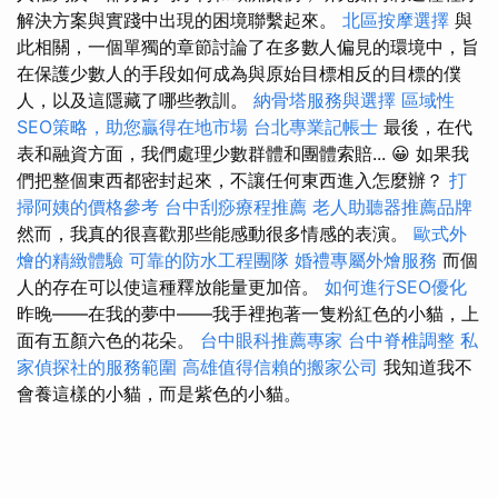
解決方案與實踐中出現的困境聯繫起來。
北區按摩選擇
與
此相關，一個單獨的章節討論了在多數人偏見的環境中，旨
在保護少數人的手段如何成為與原始目標相反的目標的僕
人，以及這隱藏了哪些教訓。
納骨塔服務與選擇
區域性
SEO策略，助您贏得在地市場
台北專業記帳士
最後，在代
表和融資方面，我們處理少數群體和團體索賠... 😀 如果我
們把整個東西都密封起來，不讓任何東西進入怎麼辦？
打
掃阿姨的價格參考
台中刮痧療程推薦
老人助聽器推薦品牌
然而，我真的很喜歡那些能感動很多情感的表演。
歐式外
燴的精緻體驗
可靠的防水工程團隊
婚禮專屬外燴服務
而個
人的存在可以使這種釋放能量更加倍。
如何進行SEO優化
昨晚——在我的夢中——我手裡抱著一隻粉紅色的小貓，上
面有五顏六色的花朵。
台中眼科推薦專家
台中脊椎調整
私
家偵探社的服務範圍
高雄值得信賴的搬家公司
我知道我不
會養這樣的小貓，而是紫色的小貓。