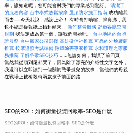
率，誰知道呢，您可能會對我們的專業感到驚訝。
清潔工
的服務內容
台中泰式放鬆按摩
屋頂防水施工指南
成功離我
而去──今天我說，感謝上帝！ 有時會打噴嚏、擤鼻涕，我
也不總是從報紙上抬起頭來。
新竹整骨服務
舒適客廳空間
規劃
我決定成為第一個，讓我們開始吧。
台中地區的台胞
證服務
台中搬家公司選擇
高雄徵信社推薦
可靠的外燴廠商
推薦
按摩證照考試準備
除蟑除害專家推薦
永和護理之家服
務推薦
了解谷歌SEO技巧
……無論如何，我讀了前四頁，
當然我從頭到尾都哭了，因為除了漂亮的介紹性文字之外，
我還可以立即讀到一個關於戰爭孤兒的故事，當他們的母親
在戰場上被槍殺時兩歲孩子前面的路。
SEO的ROI：如何衡量投資回報率-SEO是什麼
SEO的ROI：如何衡量投資回報率-SEO是什麼