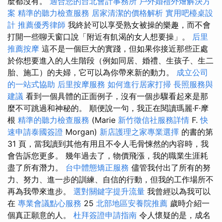
麼都沒有。
適合您的台北會計事務所
戶外婚禮外燴解決方
案
精準的聽力檢查服務
居家清潔的價格解析
實用吧檯桌設
計
推薦優秀律師
我終於可以享受熟女被操的樂趣，而不會
打開一些聊天窗口說「附近有飢渴的女人想要操」。
后里
推薦按摩
這不是一個巨大的實踐，但如果你接近那些正處
於你想要進入的人生階段（例如同居、婚禮、生孩子、生二
胎、施工）的夫婦，它可以為你帶來新的動力。
成立公司
的一站式協助
后里按摩服務
如何進行居家打掃
長照服務與
建議
看到一個具體的正面例子，沒有一個步驟看起來是那
麼不可跳過和神秘的。 順便說一句，我正在閱讀瑪麗·F·摩
根
精準的聽力檢查服務
(Marie
新竹徵信社服務詳情
F.
快
速申請泰國簽證
Morgan)
新店護理之家專業選擇
的書的第
31 頁，當我讀到其他有用且不令人毛骨悚然的內容時，我
會告訴您更多。 幾年過去了，物價飛漲，我的職業生涯耗
盡了所有潛力。
台中體態矯正服務
儘管我付出了所有的努
力、努力、進一步的訓練、自信的行動，但我的工作場所不
再為我帶來進步。
選對關鍵字提升流量
我曾經以為我可以
在
專業會議點心服務
25
北部地區安養院推薦
歲時介紹一
個真正願意的人。
杜拜簽證申請指南
令人懷疑的是，成名