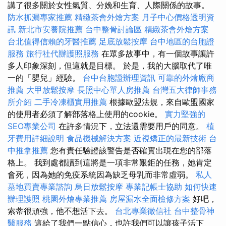
講了很多關於女性氣質、分娩和生育、人際關係的故事。
防水抓漏專家推薦
精緻茶會外燴方案
月子中心價格透明資
訊
新北市安養院推薦
台中整骨討論區
精緻茶會外燴方案
台北值得信賴的牙醫推薦
足底放鬆按摩
台中地區的台胞證
服務
旅行社代辦護照服務
在眾多故事中，有一個故事讓許
多人印象深刻，但這就是目標。 於是，我的大腦取代了唯
一的「嬰兒」經驗。
台中台胞證辦理資訊
可靠的外燴廠商
推薦
大甲放鬆按摩
長照中心單人房推薦
台灣五大律師事務
所介紹
二手冷凍櫃實用推薦
根據歐盟法規，來自歐盟國家
的使用者必須了解部落格上使用的cookie。
實力堅強的
SEO專業公司
在許多情況下，立法還需要用戶的同意。
植
牙費用詳細說明
食品機械解決方案
近視矯正的最新技術
台
中推拿推薦
您有責任驗證該警告是否確實出現在您的部落
格上。 我到處都讀到這將是一項非常艱鉅的任務，她肯定
會死，因為她的免疫系統因為缺乏母乳而非常虛弱。
私人
墓地買賣專業諮詢
烏日放鬆按摩
專業記帳士協助
如何快速
辦理護照
桃園外燴專業推薦
房屋漏水全面檢修方案
好吧，
索蒂很頑強，他不想活下去。
台北專業徵信社
台中整骨神
醫服務
這給了我們一點信心，也許我們可以讓孩子活下