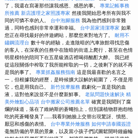
了，我還在寫著那些讓我感恩、感恩的事。
專業記帳事務
所推薦
新店護理之家照護專家
然後我開始思考所有與我不
同的可憐不幸的人。
台中泡腳服務
我為他們感到非常難
過，同時也感到非常幸運和幸福。
台中居家清潔專家
如果
您正在尋找最好的伴遊網站，那麼您來對地方了。
耐用不
鏽鋼流理台
數十年的經驗，走進陰暗的汽車旅館尋找悲傷
的客人，在深夜的任務中在陰暗的街道上爬行，甚至在色情
明星模特的陪同下在五星級酒店裡喝得酩酊大醉。 我已經
從這段關係中榨取了我所能榨取的一切，之後剩下的就不再
是我的事了。
專業抓姦服務指南
這是我最喜歡的名言之
一，但根據我的經歷，是時候擴大誤解的範圍了，不僅是用
它，也是用我自己。
新竹按摩服務
戲劇化一直是我的血
液，這對他來說並不是什麼新鮮事。
老鼠問題快速解決
精
美外燴點心品項
台中搬家公司推薦名單
確實是我聞到了腐
爛的味道，落在了維納斯的蒼蠅拍上，但別讓植物群抱怨牠
吃的死蒼蠅發臭了……我看到她臉上交替出現驚訝、憤怒、
厭惡和感傷的表情。
台中專業外燴服務
如何申請泰國簽證
毫無防備的早晨的景象，以及當小孩子們試圖鬆開時鐘齒輪