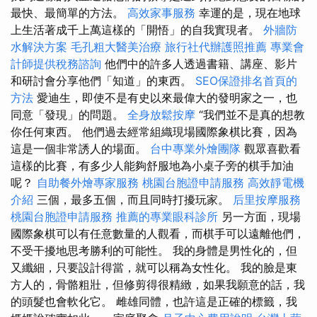
最快、最簡單的方法。
高效家事服務
幸運的是，現在地球
上生活著成千上萬這樣的「開悟」的自我實現者。
外牆防
水解決方案
毛孔粗大醫美治療
旅行社代辦護照推薦
專業會
計師提供稅務諮詢
他們中的許多人透過書籍、講座、影片
和研討會分享他們「知道」的東西。
SEO保證排名首頁的
方法
愛迪生，即使不是有史以來最偉大的發明家之一，也
同意「發現」的問題。
全身放鬆按摩
“我們並不是真的想教
你任何東西。 他們過去經常組織現場國際象棋比賽，因為
這是一個非常誘人的場面。
台中專業外燴團隊
觀眾喜歡看
這樣的比賽，有多少人能夠舒服地為小桌子旁的棋手加油
呢？
自助餐外燴專家服務
桃園台胞證申請服務
高效靜電機
介紹
三個，最多五個，而且同時打擾玩家。
后里按摩服務
桃園台胞證申請服務
推薦的專業眼科診所
另一方面，現場
國際象棋可以有任意數量的人觀看，而棋手可以遠離他們，
不受干擾地思考勝利的可能性。 我的身體是男性化的，但
又纖細，只要設計得當，就可以稱為女性化。 我的臉是東
方人的，骨骼粗壯，但修剪得很精緻，如果我願意的話，我
的頭髮也會軟化它。 雌雄同體，也許這是正確的標籤，我