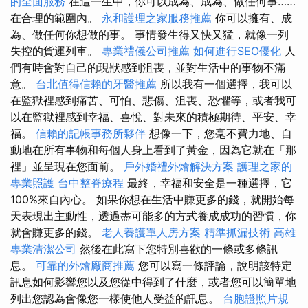
的全面服務
在這一生中，你可以成為、成為、做任何事……
在合理的範圍內。
永和護理之家服務推薦
你可以擁有、成
為、做任何你想做的事。 事情發生得又快又猛，就像一列
失控的貨運列車。
專業禮儀公司推薦
如何進行SEO優化
人
們有時會對自己的現狀感到沮喪，並對生活中的事物不滿
意。
台北值得信賴的牙醫推薦
所以我有一個選擇，我可以
在監獄裡感到痛苦、可怕、悲傷、沮喪、恐懼等，或者我可
以在監獄裡感到幸福、喜悅、對未來的積極期待、平安、幸
福。
信賴的記帳事務所夥伴
想像一下，您毫不費力地、自
動地在所有事物和每個人身上看到了黃金，因為它就在「那
裡」並呈現在您面前。
戶外婚禮外燴解決方案
護理之家的
專業照護
台中整脊療程
最終，幸福和安全是一種選擇，它
100%來自內心。 如果你想在生活中賺更多的錢，就開始每
天表現出主動性，透過盡可能多的方式養成成功的習慣，你
就會賺更多的錢。
老人養護單人房方案
精準抓漏技術
高雄
專業清潔公司
然後在此寫下您特別喜歡的一條或多條訊
息。
可靠的外燴廠商推薦
您可以寫一條評論，說明該特定
訊息如何影響您以及您從中得到了什麼，或者您可以簡單地
列出您認為會像您一樣使他人受益的訊息。
台胞證照片規