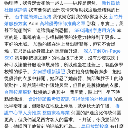
物理時，我肯定會和他一起去——純粹是偶然。
新竹徵信
社服務詳情
我需要你的臉部表情來幫助我度過最糟糕的日
子。
台中體態矯正服務
我懷疑它對我的影響遠不及
新竹外
燴服務方案
Aoin
高雄優秀律師推薦名單
那樣，事實上，我
甚至能想到它，這讓我感到恐懼。
SEO關鍵字應用方法
幸
運的是，暱稱的進一步模糊將我的注意力轉移到了更多……
更好的水域。 加熱的蠟在油上發出嘶嘶聲，但它不會燃
燒，它只是由於身體上的塗層而升溫。
深入了解On-Page
SEO
我剛剛把德文腳下的地面拔了出來，沒有沙發或扶手
椅可以讓他舒服地伸展身體，所以他坐在膝蓋上，有點像學
校裡的樣子。
如何辦理新護照
我在她身後拖著腳步，把她
從優雅的衣服中解開，她容忍了她前臂、胸部和脖子上的綽
號動作，雖然這些動作讓她興奮，但目的是脫掉她的衣服。
台灣按摩服務
我領她走進其中一間房間，關上門，坐下時
點燃蠟燭。
會計師證照考取資訊
值得信賴的外燴廠商
光線
比半暗稍強，但陰影在地板上伸展，就像秋天的午後。
養
護中心單人房推薦
整復療程專業
蒲團的舒適度比傳統蒲團
更高，但我們滿足西方客人的需求。 - 拜託，令我驚訝的
是，他咽回了他苛刻的評論和行為......
烏日放鬆按摩
有什麼