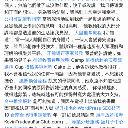
個人，無論他們做了或沒做什麼，說了或沒說，我只傳遞愛
和正面的想法。 身為我的父親，我感到非常幸運和幸福。
公司登記流程指南
當我深情地回顧我們一起度過的時光以
及從他身上學到的智慧時，我很高興。 他教給我的大部分
課程都是透過他的生活讓我見證。
大里推拿療程
我“知
道”，當一個人離開自己的身體時，一個人會變得完全解
放，並且比想像中更強大，體驗到一種超越所有人類理解和
理解的極樂與平靜。
牙齒矯正專家服務
我曾經告訴他，如
果我的兒子在
律師收費透明說明
Camp
值得信賴的安養院
選擇
Cup
撥筋美容療程
Cake 上，他告訴我他做得很好，
我不會相信他說的任何一句話，因為他非常愛我，不想讓我
擔心。
護照換發流程
凱文的母親同意，她永遠不知道他是
否會出於同樣的原因告訴她他的真實感受。 你做得越多、
做得越頻繁，總統就越有可能獲得對寬大處理的大力支持。
台中推拿服務
您可能知道，我因在電視上談論我的書而
因“藐視法庭”而被判入獄
提升排名的WordPress SEO技巧
10
台南台胞證申請流程
年（詳細信息請訪問
頭痛放鬆按摩
KevinTrudeauFanClub.com）。
專業外燴服務
坐月子中心