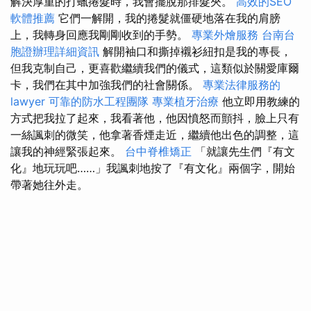
解決厚重的打蠟捲髮時，我會擺脫那排髮夾。
高效的SEO
軟體推薦
它們一解開，我的捲髮就僵硬地落在我的肩膀
上，我轉身回應我剛剛收到的手勢。
專業外燴服務
台南台
胞證辦理詳細資訊
解開袖口和撕掉襯衫紐扣是我的專長，
但我克制自己，更喜歡繼續我們的儀式，這類似於關愛庫爾
卡，我們在其中加強我們的社會關係。
專業法律服務的
lawyer
可靠的防水工程團隊
專業植牙治療
他立即用教練的
方式把我拉了起來，我看著他，他因憤怒而顫抖，臉上只有
一絲諷刺的微笑，他拿著香煙走近，繼續他出色的調整，這
讓我的神經緊張起來。
台中脊椎矯正
「就讓先生們『有文
化』地玩玩吧……」我諷刺地按了『有文化』兩個字，開始
帶著她往外走。