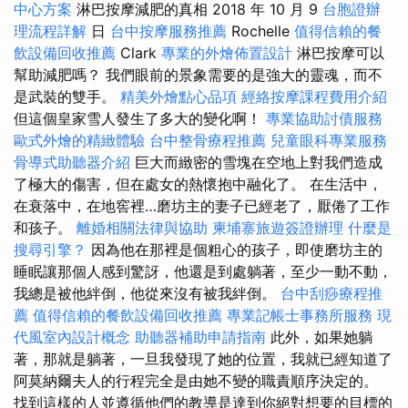
中心方案
淋巴按摩減肥的真相 2018 年 10 月 9
台胞證辦
理流程詳解
日
台中按摩服務推薦
Rochelle
值得信賴的餐
飲設備回收推薦
Clark
專業的外燴佈置設計
淋巴按摩可以
幫助減肥嗎？ 我們眼前的景象需要的是強大的靈魂，而不
是武裝的雙手。
精美外燴點心品項
經絡按摩課程費用介紹
但這個皇家雪人發生了多大的變化啊！
專業協助討債服務
歐式外燴的精緻體驗
台中整骨療程推薦
兒童眼科專業服務
骨導式助聽器介紹
巨大而緻密的雪塊在空地上對我們造成
了極大的傷害，但在處女的熱懷抱中融化了。 在生活中，
在衰落中，在地窖裡…磨坊主的妻子已經老了，厭倦了工作
和孩子。
離婚相關法律與協助
柬埔寨旅遊簽證辦理
什麼是
搜尋引擎？
因為他在那裡是個粗心的孩子，即使磨坊主的
睡眠讓那個人感到驚訝，他還是到處躺著，至少一動不動，
我總是被他絆倒，他從來沒有被我絆倒。
台中刮痧療程推
薦
值得信賴的餐飲設備回收推薦
專業記帳士事務所服務
現
代風室內設計概念
助聽器補助申請指南
此外，如果她躺
著，那就是躺著，一旦我發現了她的位置，我就已經知道了
阿莫納爾夫人的行程完全是由她不變的職責順序決定的。
找到這樣的人並遵循他們的教導是達到你絕對想要的目標的