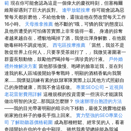
範
現在你可能會認為這是一個偉大的慶祝時刻，但塞梅爾
維斯卻遇到了巨大的反對。
逢甲放鬆按摩
你可能會認為惡
警每天都折磨他，不給他食物，還強迫他在勞改營每天工作
16小時。
天母推拿推薦
他不斷的“哦，可憐的我”的態度以
及他所遭受的可怕痛苦實際上非常值得一看。 身邊的掠奪
者越來越自在，禮貌地喝掉了酒，我使出渾身解數，在他親
吻毒杯時不調皮地笑。
西屯區按摩推薦
「當然，我並不是
敦促世界上任何人，只要享受茶就行了，」我微笑著圍著一
群靈長類動物，鼓勵他們喝掉每一滴珍貴的汁液。
戶外婚
禮外燴解決方案
當他那張傲慢、咆哮的臉靠近我，並在到
達我的私人區域後開始爭奪戰時，明顯的酒精香氣向我襲
來……我懷疑訓練有素的奴隸軍隊實際上以其他方式照顧自
己的身體健康，而我不會這樣做。
專業SEO公司
–
近視與
老花雷射費用詳解
這種規模的投資需要一些演示才能讓我
做出明智的決定…那我該怎麼辦？
快速辦理台胞證的方法
——我的目光帶著明顯的暗示向下移動，最後又挑釁地從藝
術家抱住杯子的修長手指上回來。
實力堅強的SEO專業公
司
了解助聽器價格範圍
成為那種輕鬆、經常笑的人，看著
奇蹟開始在你的生命中顯現。 雖然我希望總統能為我減