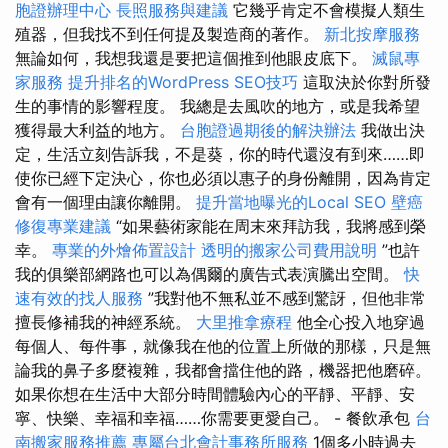
胞證辦理中心
長照服務與建議
它幾乎肯定不會模擬人類生
殖器，但我找不到任何提及製造商的著作。
新北按摩服務
無論如何，我想我還是要把這個推到他眼皮底下。
滅鼠專
家服務
提升排名的WordPress SEO技巧
這取決於你對所發
生的事情的影響程度。 我總是去風吹的地方，或是我希望
獲得最大利益的地方。
台胞證過期後的解決辦法
我做出決
定，生活立刻告訴我，不是葵，你的時代還沒有到來……即
使你已經下定決心，你也必須以惠子的身份離開，因為肯定
會有一個理由讓你離開。
提升當地曝光的Local SEO
壁癌
修復專業建議
“如果藝術家能在周末來拜訪我，我將感到榮
幸。
專業的外燴佈置設計
透明的搬家公司費用說明
”也許
我的俱樂部網路也可以為偶爾的廣告式表演騰出空間。
快
速有效的找人服務
”我對他不無私並不感到驚訝，但他非常
擅長修補我的神經系統。
大里推拿療程
他全心投入地穿過
每個人、每件事，就像我在他的位置上所做的那樣，只是無
論我的鼻子多麼複雜，我都會擋住他的路，機器把他磨碎。
如果你想在生活中大部分時間體驗內心的平靜、平靜、安
寧、快樂、幸福和幸福……你需要更愛自己。 - 餐飲承包
台
南搬家服務推薦
專屬台北會計事務所服務
1個多小時過去