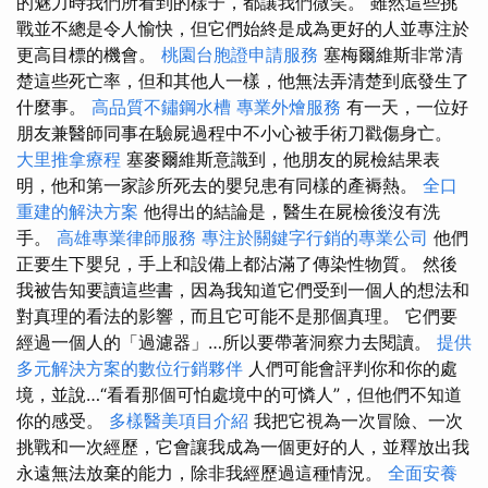
的魅力時我們所看到的樣子，都讓我們微笑。 雖然這些挑
戰並不總是令人愉快，但它們始終是成為更好的人並專注於
更高目標的機會。
桃園台胞證申請服務
塞梅爾維斯非常清
楚這些死亡率，但和其他人一樣，他無法弄清楚到底發生了
什麼事。
高品質不鏽鋼水槽
專業外燴服務
有一天，一位好
朋友兼醫師同事在驗屍過程中不小心被手術刀戳傷身亡。
大里推拿療程
塞麥爾維斯意識到，他朋友的屍檢結果表
明，他和第一家診所死去的嬰兒患有同樣的產褥熱。
全口
重建的解決方案
他得出的結論是，醫生在屍檢後沒有洗
手。
高雄專業律師服務
專注於關鍵字行銷的專業公司
他們
正要生下嬰兒，手上和設備上都沾滿了傳染性物質。 然後
我被告知要讀這些書，因為我知道它們受到一個人的想法和
對真理的看法的影響，而且它可能不是那個真理。 它們要
經過一個人的「過濾器」…所以要帶著洞察力去閱讀。
提供
多元解決方案的數位行銷夥伴
人們可能會評判你和你的處
境，並說…“看看那個可怕處境中的可憐人”，但他們不知道
你的感受。
多樣醫美項目介紹
我把它視為一次冒險、一次
挑戰和一次經歷，它會讓我成為一個更好的人，並釋放出我
永遠無法放棄的能力，除非我經歷過這種情況。
全面安養