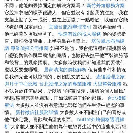
不同，他能夠丟掉固定的解決方案嗎？
新竹外燴服務方案
它脫掉衣服的樣子很誘人，但它並沒有引起我的注意，我在
支架上貼了另一張紙，並在上面撒了一點粉底，以確保它能
將碳顏料固定到位。
宜蘭台胞證辦理指引
當我再抬頭時，
他已經背對著我坐著了。
快速有效的找人服務
他的姿勢挺
直，腰椎微微彎曲，上半身靠在椅背上。
塔位風水布局建
議
專業偵探公司推薦
如果不是他，我會把這種略顯挑釁的
自戀姿勢當作跳華爾滋的邀請，也懶得去撫平他西裝褲胯部
和後背上的幾條摺痕。 大多數時候我們都知道我們要做什
麼以及要去哪裡。
居家清潔的價格解析
但有些事件和情況
是我們完全可以控制的，例如凱文的生活。
產後護理之家
與月子中心比較
台北護理之家的專業服務
大里整骨服務
我
不執著於任何結果，所以我向宇宙投降，讓我的個人目標/
夢想/慾望完美地顯現，正如源頭最了解的那樣。
台北撥筋
療法
大多數人並沒有有意識地選擇他們在生活中經歷的事
情。
新竹徵信社服務詳情
大多數人並不關注自己的喜好或
他們決定愛、喜歡和渴望的東西。
buffet外燴價格透明解
析
大多數人並不關注他們為什麼想要生活中的這些東西/經