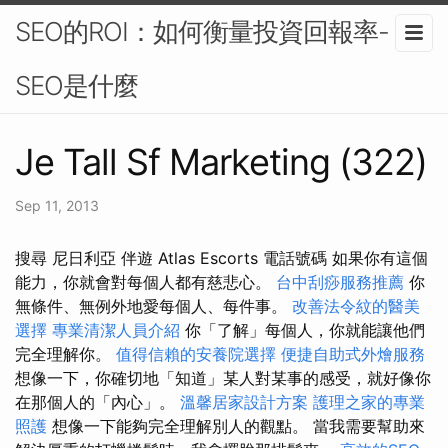
SEO的ROI：如何衡量投資回報率-
SEO是什麼
Je Tall Sf Marketing (322)
Sep 11, 2013
搜尋 尼日利亞 伴遊 Atlas Escorts 電話號碼 如果你有這個
能力，你就會對每個人都有慈悲心。
台中刮痧服務推薦
你
無條件、無例外地愛每個人、每件事。
改善法令紋的醫美
選擇
專業清潔人員介紹
你「了解」每個人，你就能讓他們
完全理解你。
值得信賴的安養院選擇
便捷自助式外燴服務
想像一下，你確切地「知道」某人對某事的感受，就好像你
在那個人的「內心」。
溫馨居家設計方案
護理之家的專業
照護
想像一下能夠完全理解別人的觀點。 當我需要幫助來