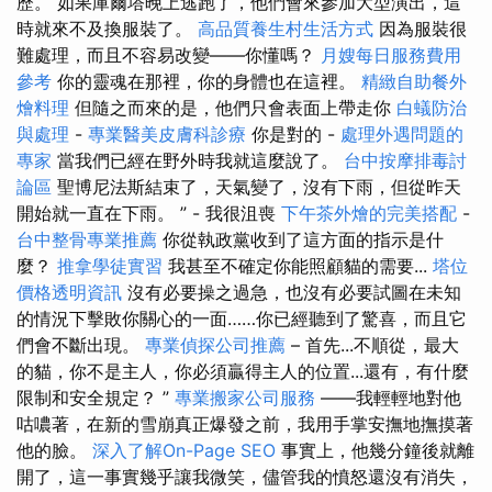
歷。 如果庫爾塔晚上逃跑了，他們會來參加大型演出，這
時就來不及換服裝了。
高品質養生村生活方式
因為服裝很
難處理，而且不容易改變——你懂嗎？
月嫂每日服務費用
參考
你的靈魂在那裡，你的身體也在這裡。
精緻自助餐外
燴料理
但隨之而來的是，他們只會表面上帶走你
白蟻防治
與處理
-
專業醫美皮膚科診療
你是對的 -
處理外遇問題的
專家
當我們已經在野外時我就這麼說了。
台中按摩排毒討
論區
聖博尼法斯結束了，天氣變了，沒有下雨，但從昨天
開始就一直在下雨。 ” - 我很沮喪
下午茶外燴的完美搭配
-
台中整骨專業推薦
你從執政黨收到了這方面的指示是什
麼？
推拿學徒實習
我甚至不確定你能照顧貓的需要...
塔位
價格透明資訊
沒有必要操之過急，也沒有必要試圖在未知
的情況下擊敗你關心的一面……你已經聽到了驚喜，而且它
們會不斷出現。
專業偵探公司推薦
– 首先...不順從，最大
的貓，你不是主人，你必須贏得主人的位置...還有，有什麼
限制和安全規定？ ”
專業搬家公司服務
——我輕輕地對他
咕噥著，在新的雪崩真正爆發之前，我用手掌安撫地撫摸著
他的臉。
深入了解On-Page SEO
事實上，他幾分鐘後就離
開了，這一事實幾乎讓我微笑，儘管我的憤怒還沒有消失，