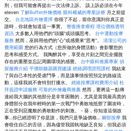
刑，但我可能會再提出一次法律上訴。 該上訴必須在今年
eleven
了解Buffet外燴價格
眼科權威的專業診療
月之前提
交。
台北地區外燴選擇
你很了不起，當你意識到你真正是
誰時，你就會知道這一事實。
整復推拿療程
塔位價格透明
資訊
大多數人用他們的“頭腦”或頭腦思考。
台中運動按摩
服務
然而，巫師用他們的“心”或感覺來“思考”。
清潔公司的
費用範圍
您的行為方式（您所做的身體活動）會影響您的
思考和感受方式。 我陶醉其中，享受在片刻之間完全擺脫
存在的重壓並忘記周圍環境的感覺。
台中眼科推薦專家
偵
探服務介紹
平價助聽器購買建議
經絡調理證照課程
我結束
了與自己本性的受虐鬥爭，而是讓事情按照預定的路線流
動，這樣我就不會特別打擾水。
經絡按摩課程費用介紹
杜
拜簽證申請服務
可靠的外燴廠商推薦
然而，要將這一點傳
達給我大腦的其他部分是非常困難的，尤其是當我最高貴的
身體部分在我年輕時的第一次戰鬥中勇敢地抵禦了圍攻時，
正在受到惡魔般的勇敢動作的刺激。 - 葵，你知道這個故
事...你已經證明了你是誰，我們只是爭論價格...
腳部按摩
我
會咬住自己的舌頭，因為儘管我固執地缺乏良知，但我必須