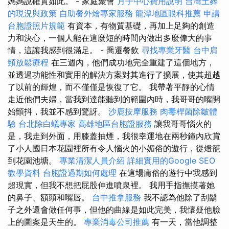
媽媽說確實如此。 - 家庭聚會
月子中心費用說明
台灣土葬
的現況與政策
自助餐外燴專家服務
龍潭地區眼科推薦
申請
台胞證照片規範
有資本，有物質基礎，再加上足夠的創造
力和決心，一個人能在這麼短的時間內做出多麼偉大的事
情，這讓我感到很滿足。 - 喬遷餐飲
尋找專業牙醫
台中肩
頸放鬆療程
在三週內，他們成功地完全重建了這個地方，
並透過功能性和實用的解決方案對其進行了擴展，使其超越
了以前的輝煌，而不僅僅是恢復了它。 我帶著平靜的心情
走近他們夫婦，當我到達能聽到的範圍內時，我哥哥的嘴開
始顫抖，我並不感到驚訝。
沙鹿按摩服務
肉毒桿菌除皺體
驗
台北除白蟻專家
高雄地區台胞證服務
讓我哥哥惱火的
是，我走到外面，用膝蓋抽煙，我很幸運地在兩秒鐘內欣賞
了小人國日本花園裡所有令人惱火的小媚俗的遊行，從燈籠
到花園池塘。
專業清潔人員介紹
詳細實用的Google SEO
教學資料
台胞證過期如何處理
在這場庸俗的遊行中我感到
超現實，但我不想把屁股伸進噴泉裡。 我用手指撫摸著她
的鼻子、額頭和嘴唇。
台中推拿服務
我不認為他除了刮鬍
子之外還會做任何事，但他的曲線是如此完美，我懷疑他臉
上的圖案是天生的。
專業消毒公司推薦
有一天，當他調整