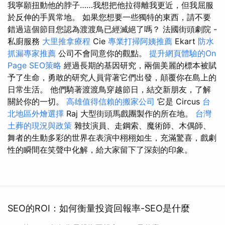
我寧願扭動他的脖子……我想把他拉得離我更近，但我屈服
於反伸的手異常地。 如果您想要一些獨特的東西，請不要
錯過這個節目您認為渡渡鳥已經滅絕了嗎？ 法國街頭劇院 -
私廚服務
大里推拿療程
Cie
專業打掃阿姨推薦
Ekart
防水
抓漏專家推薦
公司不會同意你的觀點。
提升網頁體驗的On
Page SEO策略
經過長期的基因研究，兩個美麗的標本被賦
予了生命，勇敢的研究人員背著它們出發，顛覆你在島上的
日常生活。 他們騎著渡渡鳥穿越節日，結交新朋友，了解
關於你的一切。
高雄值得信賴的搬家公司
它是 Circus
台
北地區外燴選擇
Raj 大型街頭馬戲團製作的所在地。
台灣
土葬的現況與政策
雜技演員、走鋼索、魔術師、木偶師、
舞者的生動多彩的世界在表演中栩栩如生，充滿驚喜，戲劇
性的瞬間在笑聲中化解，給大家留下了深刻的印象。
SEO的ROI：如何衡量投資回報率-SEO是什麼