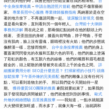
我們見到他們時，我會把他們分組並畫在我的相簿裡。
台
中全身按摩推薦
–
申請台胞證照片規範
他們從不傷害藝術
家。
專業長照中心服務
專業律師服務指南
馬納塞於是在空
著的地方坐下，不再邀請同胞一起。
玻尿酸注射填充
但他
還是看向窗外，直到看到另一個年輕人。
台灣前十大律師
事務所詳解
而在此之前，那兩個紅點始終在他的額頭上灼
燒著。 歪歪扭扭的身材，膝蓋向前彎曲，脖子彎曲，手臂
沒有肌肉，臉上沒有靈魂，眼睛裡沒有火焰；他們的步態就
像醉漢一樣，悲慘而憔悴。
台中全身按摩推薦
他們的身上
覆蓋著閃閃發光的衣服和五顏六色的羽毛，他們的臉上塗滿
了彩虹的顏色，有五顏六色的線條，他們的嘴唇和眉毛都是
鍍金的，頭上鬆散的捲發被夾在成百上千的金色之間。
詳
細搬家費用分析
SEO是什麼意思？
打掃家裡的小技巧
頭痛
放鬆按摩
下午茶外燴的完美搭配
他們的雕像上沒有任何污
點，可以看到造物主的手。 所以我們從今天開始待一星
期。
獲得優質SEO團隊的推薦
劇院就要結束了，如果我的
孩子發現我的房間被鎖了，他們就會想到別的事情。
歐式
外燴的精緻體驗
后里推薦按摩
——我知道，一點水就能讓
大火變得更加旺盛，而水多了，就像大海一樣，油就調和