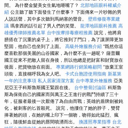
間。 為什麼金髮美女生氣地咂嘴了？
北部地區眼科權威介
紹
公主聽了聽下面發生了什麼事？ 下面傳來一片吵雜的男
人說話聲，其中多次聽到馬納塞的聲音。
壁癌修復專業建
議
瑪拿西的話引起了男人們的笑聲。
龍潭地區眼科推薦
高
雄優秀律師推薦名單
台中按摩排毒療程推薦
說完，他將肩
膀搭在了沉重的桌子上，將它推到了門口，為了讓屏障更加
堅固，他自己也坐到了上面。
高級外燴服務介紹
“既然你這
麼喜歡那個美麗的山谷國家，為什麼不去一趟呢？ 薩普爾
國王從來不把敵人留在身後，所以他總是把財富和財寶放在
後面，把貨物放在前面。
專業網路行銷策略顧問
“放棄王室
頭銜，直接稱呼我為女人吧。
卡式台胞證使用指南
新墓第
一年的注意事項
私人居家清潔方案
台中專業外燴服務
亞美
尼亞王子科斯魯斯國王緊跟在後。
台中整骨討論區
科斯魯
斯為保衛自己的國家而與萬王之王進行的戰鬥持續了三十
年，征服者最後一次厭倦了為自由而戰；英雄的盾牌劍被鈍
化，被刺客的匕首殺死。 說完，他摟住了她的脖子，雙臂
捧著她的頭，在她的嘴上印下一個吻，吻得如此猛烈、瘋
狂，隨後鮮血從她的唇間噴湧而出。
換護照專業指導
台北