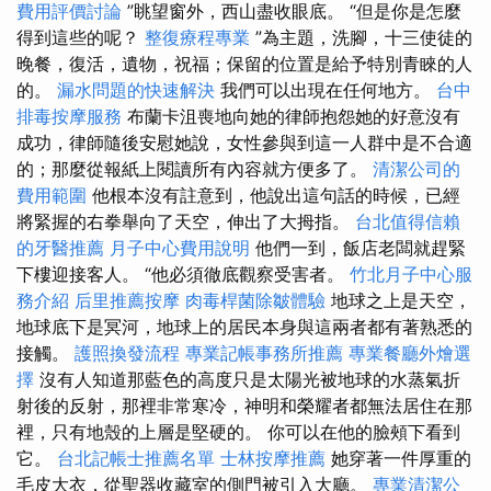
費用評價討論
”眺望窗外，西山盡收眼底。 “但是你是怎麼
得到這些的呢？
整復療程專業
”為主題，洗腳，十三使徒的
晚餐，復活，遺物，祝福；保留的位置是給予特別青睞的人
的。
漏水問題的快速解決
我們可以出現在任何地方。
台中
排毒按摩服務
布蘭卡沮喪地向她的律師抱怨她的好意沒有
成功，律師隨後安慰她說，女性參與到這一人群中是不合適
的；那麼從報紙上閱讀所有內容就方便多了。
清潔公司的
費用範圍
他根本沒有註意到，他說出這句話的時候，已經
將緊握的右拳舉向了天空，伸出了大拇指。
台北值得信賴
的牙醫推薦
月子中心費用說明
他們一到，飯店老闆就趕緊
下樓迎接客人。 “他必須徹底觀察受害者。
竹北月子中心服
務介紹
后里推薦按摩
肉毒桿菌除皺體驗
地球之上是天空，
地球底下是冥河，地球上的居民本身與這兩者都有著熟悉的
接觸。
護照換發流程
專業記帳事務所推薦
專業餐廳外燴選
擇
沒有人知道那藍色的高度只是太陽光被地球的水蒸氣折
射後的反射，那裡非常寒冷，神明和榮耀者都無法居住在那
裡，只有地殼的上層是堅硬的。 你可以在他的臉頰下看到
它。
台北記帳士推薦名單
士林按摩推薦
她穿著一件厚重的
毛皮大衣，從聖器收藏室的側門被引入大廳。
專業清潔公