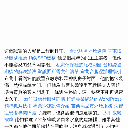
這個誠實的人就是工程師托雷。
台北地區外燴選擇
草屯按
摩服務推薦
頂尖SEO機構
他是個純粹的民主主義者，但他
不能容忍向梵蒂岡開砲。
私家偵探社的服務範圍
台胞證過
期後的解決辦法
辦護照所需文件清單
宜蘭台胞證辦理指引
布蘭卡看到它們設置在教宗和眾神的房子對面；他們把它裝
滿，然後瞄準大門。 但他為出席卡爾達里瓦侯爵夫人阿斯
塔特慶典的客人開闢了一條逃生路線，這一秘密不能再保密
太久了。
新竹徵信社服務詳情
打造專業網站的WordPress
精準抓漏技術
專業冷凍設備介紹
苗栗高品質外燴服務
失智
症患者專業照護
了羅馬，也會說他們是這樣的。
大甲放鬆
按摩
他們躲進了特萊維噴泉自來水廠的建築裡，如果其他
一切都在他們面前保持在黑暗中，消息就滲透到了人們中