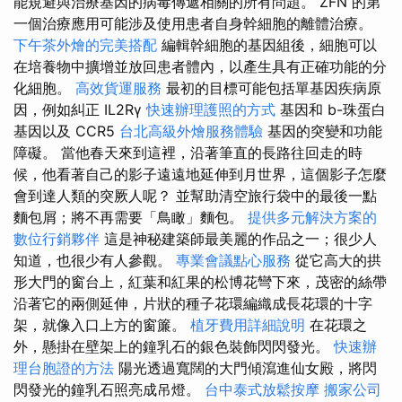
能規避與治療基因的病毒傳遞相關的所有問題。 ZFN 的第
一個治療應用可能涉及使用患者自身幹細胞的離體治療。
下午茶外燴的完美搭配
編輯幹細胞的基因組後，細胞可以
在培養物中擴增並放回患者體內，以產生具有正確功能的分
化細胞。
高效貨運服務
最初的目標可能包括單基因疾病原
因，例如糾正 IL2Rγ
快速辦理護照的方式
基因和 b-珠蛋白
基因以及 CCR5
台北高級外燴服務體驗
基因的突變和功能
障礙。 當他春天來到這裡，沿著筆直的長路往回走的時
候，他看著自己的影子遠遠地延伸到月世界，這個影子怎麼
會到達人類的突厥人呢？ 並幫助清空旅行袋中的最後一點
麵包屑；將不再需要「鳥瞰」麵包。
提供多元解決方案的
數位行銷夥伴
這是神秘建築師最美麗的作品之一；很少人
知道，也很少有人參觀。
專業會議點心服務
從它高大的拱
形大門的窗台上，紅葉和紅果的松博花彎下來，茂密的絲帶
沿著它的兩側延伸，片狀的種子花環編織成長花環的十字
架，就像入口上方的窗簾。
植牙費用詳細說明
在花環之
外，懸掛在壁架上的鐘乳石的銀色裝飾閃閃發光。
快速辦
理台胞證的方法
陽光透過寬闊的大門傾瀉進仙女殿，將閃
閃發光的鐘乳石照亮成吊燈。
台中泰式放鬆按摩
搬家公司