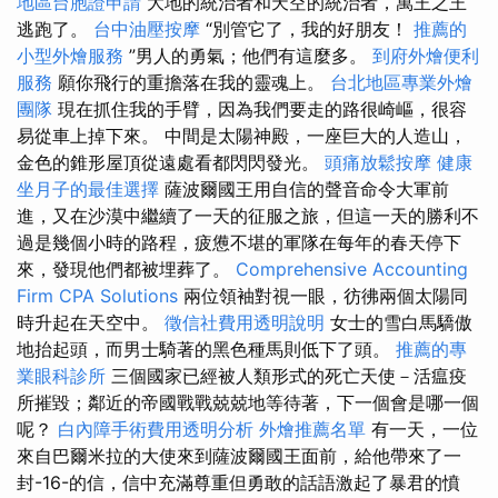
地區台胞證申請
大地的統治者和天空的統治者，萬王之王
逃跑了。
台中油壓按摩
“別管它了，我的好朋友！
推薦的
小型外燴服務
”男人的勇氣；他們有這麼多。
到府外燴便利
服務
願你飛行的重擔落在我的靈魂上。
台北地區專業外燴
團隊
現在抓住我的手臂，因為我們要走的路很崎嶇，很容
易從車上掉下來。 中間是太陽神殿，一座巨大的人造山，
金色的錐形屋頂從遠處看都閃閃發光。
頭痛放鬆按摩
健康
坐月子的最佳選擇
薩波爾國王用自信的聲音命令大軍前
進，又在沙漠中繼續了一天的征服之旅，但這一天的勝利不
過是幾個小時的路程，疲憊不堪的軍隊在每年的春天停下
來，發現他們都被埋葬了。
Comprehensive Accounting
Firm CPA Solutions
兩位領袖對視一眼，彷彿兩個太陽同
時升起在天空中。
徵信社費用透明說明
女士的雪白馬驕傲
地抬起頭，而男士騎著的黑色種馬則低下了頭。
推薦的專
業眼科診所
三個國家已經被人類形式的死亡天使－活瘟疫
所摧毀；鄰近的帝國戰戰兢兢地等待著，下一個會是哪一個
呢？
白內障手術費用透明分析
外燴推薦名單
有一天，一位
來自巴爾米拉的大使來到薩波爾國王面前，給他帶來了一
封-16-的信，信中充滿尊重但勇敢的話語激起了暴君的憤