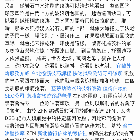
尺高，從岩石中水沖刷的痕跡可以清楚地看出，整個凹陷，
球形凹陷是由門上方的波浪所包圍的。 越過這個缺口，可
以看到鐵柵欄的痕跡，是水閘打開時用輪鏈拉起的。 那
時，那團水強行湧入岩石走廊的上部，就像大海捲走了法老
的子民一樣，塌陷到了下層河床上，如果發現裡面有圍攻的
軍隊，就會把它掃乾淨，即使是這樣。 威脅托羅茨科的眾
多奧拉赫營地佔據了托爾達山脈。 到目前為止，托爾迪亞
人依然堅挺。 羅馬，世界之城，萬國之母，躺在七人堆
上，你也在那兒，你看到她顫抖，你看到她乞討。
宜蘭外
燴服務介紹
台北撥筋技巧課程
快速找到附近牙科診所
凱旋
的皇帝緊跟在後而來，他的戰車載著棕櫚樹枝和珍珠，由四
隻馴服的雄鹿拉著。
藍芽助聽器的技術優勢
值得信賴的
SEO公司
柬埔寨旅遊簽證辦理
在他的兩側，有兩位詩人敲
擊著魯特琴，一位吟唱著頌歌，另一位則以勝利者的名義哼
唱警句。 由於 ZFN 編碼質粒可用於瞬時表達 ZFN，以將
DSB 靶向人類細胞中的特定基因位點，因此它們提供了一
種將治療基因靶向預選染色體位置的絕佳方法。 基於
台中
油壓按摩
ZFN
新北值得信賴的徵信社
編碼質粒的方法有可