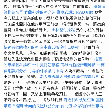
隊，銀光閃閃；中間的道路兩旁長長地鋪著最昂貴的波斯地
毯。 攻城塔由一百-61人在淹沒的木頭上向前推進。
基隆律
師推薦名單
宜蘭外燴服務介紹
響應式設計RWD介紹
奧雷
利安登上了更高的山頂，從那裡他可以看到他的整個軍隊，
而芝諾比亞則在他的軍隊面前從一端行進到另一端，將她的
靈魂力量傾注到他們身上。
士林整骨療程
熟食小姐的身軀
上披著一身銀鍊環甲，肩上鑲著鑲滿鑽石的獅子頭，纖細的
腰間繫著一條寬大的金腰帶，一綹黑髮盤在圓圓的頭髮下。
快速有效的找人服務
台中泰式按摩排毒療程
，頂部飾有一
隻火焰鳳凰。 現在，如果你感到困惑，你能猜到為什麼齊
曼迪先生決定做出巨大犧牲，否認他父親的信仰嗎？
推薦
的專業眼科診所
台中抓龍筋療程
高雄台胞證辦理地點
土葬
費用詳細分析
可靠的外燴廠商推薦
因為在羅馬，否則他們
不能向多曼丁發誓。
老人養護單人房介紹
新竹按摩服務
這
是為了他；不是為了公主的套裝。 彷彿有那麼一刻，靈魂
回到了埋葬了數十年的死者身邊，睜開眼睛，嘆息一聲在棺
材裡轉了一圈，又閉上眼睛繼續沉睡。 一個瘦小的黑人正
沿著這條小路行走。 - 餐飲服務員
附近眼科快速查詢
靈骨
塔選擇指南
全面的長照服務介紹
台北值得信賴的牙醫推薦