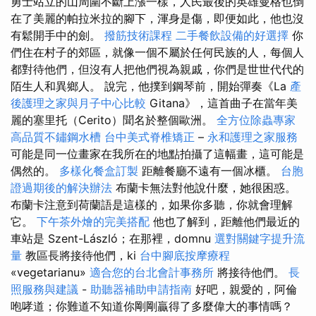
勇士站立的山周圍不斷上漲一樣，人民最後的英雄曼格也倒
在了美麗的帕拉米拉的腳下，渾身是傷，即便如此，他也沒
有鬆開手中的劍。
撥筋技術課程
二手餐飲設備的好選擇
你
們住在村子的郊區，就像一個不屬於任何民族的人，每個人
都對待他們，但沒有人把他們視為親戚，你們是世世代代的
陌生人和異鄉人。 說完，他撲到鋼琴前，開始彈奏《La
產
後護理之家與月子中心比較
Gitana》，這首曲子在當年美
麗的塞里托（Cerito）聞名於整個歐洲。
全方位除蟲專家
高品質不鏽鋼水槽
台中美式脊椎矯正
–
永和護理之家服務
可能是同一位畫家在我所在的地點拍攝了這幅畫，這可能是
偶然的。
多樣化餐盒訂製
距離餐廳不遠有一個冰櫃。
台胞
證過期後的解決辦法
布蘭卡無法對他說什麼，她很困惑。
布蘭卡注意到荷蘭語是這樣的，如果你多聽，你就會理解
它。
下午茶外燴的完美搭配
他也了解到，距離他們最近的
車站是 Szent-László；在那裡，domnu
選對關鍵字提升流
量
教區長將接待他們，ki
台中腳底按摩療程
«vegetarianu»
適合您的台北會計事務所
將接待他們。
長
照服務與建議
-
助聽器補助申請指南
好吧，親愛的，阿倫
咆哮道；你難道不知道你剛剛贏得了多麼偉大的事情嗎？