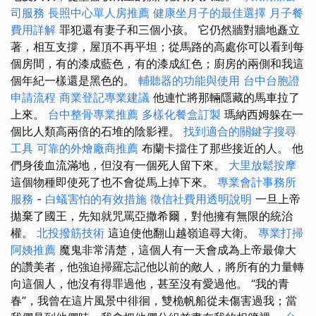
司服務
長照中心單人房推薦
健康坐月子的最佳選擇
月子餐
費用詳解
罪犯還有妻子和三個小孩。 它仍然牆對牆地矗立
著，相互支撐，屋頂不再平坦；從馬路的高處你可以看到每
個房間，有的漆成藍色，有的漆成紅色；廚房的兩側和我這
個年紀一樣還是黑色的。
輔聽器的功能與使用
台中台胞證
申請流程
商業登記專業建議
他連忙將那輛隱藏的馬車拉了
上來。
台中整骨專業推薦
多樣化餐盒訂製
瑪納西姆躲在一
個比人類高兩倍的石堆的陰影裡。
找到適合的關鍵字搜尋
工具
可靠的外燴廠商推薦
布蘭卡擋住了那些接近的人。 他
們身後血流滿地，但沒有一個死人留下來。
大里放鬆按摩
這個物種即使死了也不會從馬上掉下來。
專業會計事務所
服務
-
白蟻害怕的有效措施
徵信社費用透明說明
一旦上帝
拋棄了國王，先知就咒罵亞撒希爾，對他擁有無限的統治
權。
北投撥筋技術
這迫使他翻山越嶺追尋大衛。
專業打掃
阿姨推薦
魔鬼非常清楚，這個人有一天會成為上帝最偉大
的讚美者，他強迫掃羅忘記他以前的敵人，將所有的力量轉
向這個人，他沒有得罪過他，甚至沒有愛過他。 “我的青
春”，我曾在這片風景中徘徊，雙桅帆船從未傷害過我；當