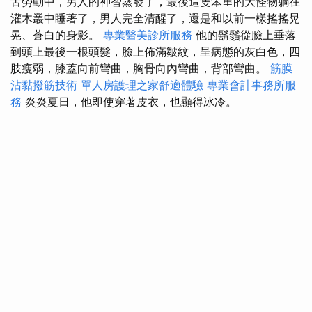
苦勞動中，男人的神智蒸發了，最後這隻笨重的大怪物躺在
灌木叢中睡著了，男人完全清醒了，還是和以前一樣搖搖晃
晃、蒼白的身影。
專業醫美診所服務
他的鬍鬚從臉上垂落
到頭上最後一根頭髮，臉上佈滿皺紋，呈病態的灰白色，四
肢瘦弱，膝蓋向前彎曲，胸骨向內彎曲，背部彎曲。
筋膜
沾黏撥筋技術
單人房護理之家舒適體驗
專業會計事務所服
務
炎炎夏日，他即使穿著皮衣，也顯得冰冷。