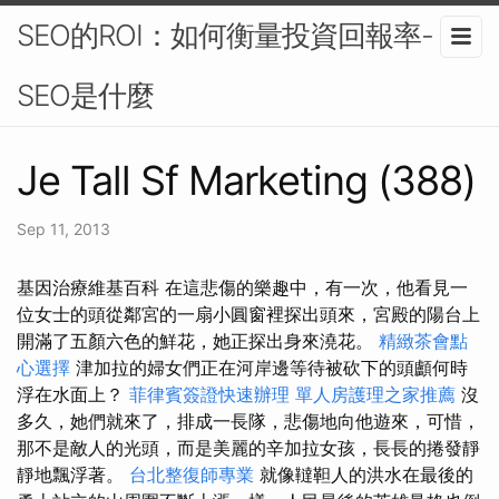
SEO的ROI：如何衡量投資回報率-
SEO是什麼
Je Tall Sf Marketing (388)
Sep 11, 2013
基因治療維基百科 在這悲傷的樂趣中，有一次，他看見一
位女士的頭從鄰宮的一扇小圓窗裡探出頭來，宮殿的陽台上
開滿了五顏六色的鮮花，她正探出身來澆花。
精緻茶會點
心選擇
津加拉的婦女們正在河岸邊等待被砍下的頭顱何時
浮在水面上？
菲律賓簽證快速辦理
單人房護理之家推薦
沒
多久，她們就來了，排成一長隊，悲傷地向他遊來，可惜，
那不是敵人的光頭，而是美麗的辛加拉女孩，長長的捲發靜
靜地飄浮著。
台北整復師專業
就像韃靼人的洪水在最後的