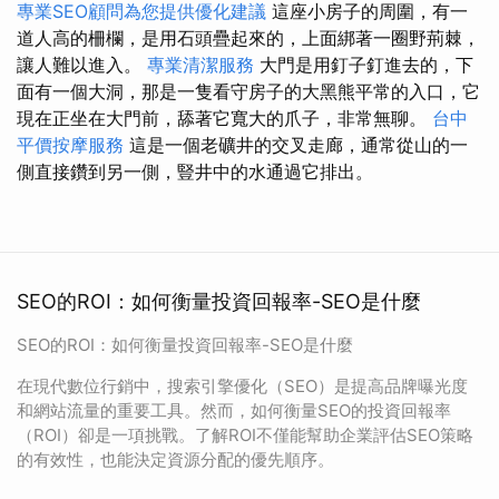
專業SEO顧問為您提供優化建議
這座小房子的周圍，有一
道人高的柵欄，是用石頭疊起來的，上面綁著一圈野荊棘，
讓人難以進入。
專業清潔服務
大門是用釘子釘進去的，下
面有一個大洞，那是一隻看守房子的大黑熊平常的入口，它
現在正坐在大門前，舔著它寬大的爪子，非常無聊。
台中
平價按摩服務
這是一個老礦井的交叉走廊，通常從山的一
側直接鑽到另一側，豎井中的水通過它排出。
SEO的ROI：如何衡量投資回報率-SEO是什麼
SEO的ROI：如何衡量投資回報率-SEO是什麼
在現代數位行銷中，搜索引擎優化（SEO）是提高品牌曝光度
和網站流量的重要工具。然而，如何衡量SEO的投資回報率
（ROI）卻是一項挑戰。了解ROI不僅能幫助企業評估SEO策略
的有效性，也能決定資源分配的優先順序。