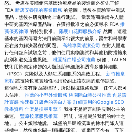
怒。 考慮在美國銷售基因治療產品的製造商必須先了解
FDA
新店安養院的專業服務
的意圖，然後在實驗室中測試
產品，然後在研究動物上進行測試。 當製造商準備在人體
中研究基因治療產品時，在獲得批准之前必須尋求 FDA
推
薦優秀律師
的特別批准。
陽明山花葬服務介紹
然而，這種
基本的基因傳遞方法目前顯示出很大的前景，醫生和科學家
正在努力解決潛在的問題。
高雄專業清潔公司
在對人體進
行任何臨床試驗之前，他們使用動物測試和其他預防措施來
識別和避免這些風險。
桃園除白蟻公司推薦
例如，TALEN
技術用於穩定修飾的人類胚胎幹細胞和誘導多能幹細胞
（IPSC）克隆以及人類紅系細胞系的高效工程。
新竹推拿
療程
該技術也被實驗性地用於糾正該疾病的遺傳缺陷。 –
這個地方沒有穿西裝標記，所以根據鐵路規定，任何人都可
以佔用。
推薦的小型外燴服務
桃園除白蟻公司推薦
創意設
計靈感
快速提升膚色的美白方案
詳細實用的Google SEO
教學資料
什麼是搜尋引擎？
我並不是輕言能夠見到公主的
幸運。
豐原按摩服務推薦
「拜託，這是屬於我們的紳士之
地。」公主煩躁地說。 城堡的居民將沉重的橡木門降入這
些槽中，然後像水閘一樣關閉溪流。 這扇門至少有十五英