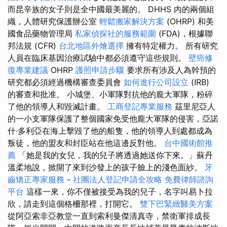
而昆辛族的女子則是全中國最美麗的。 DHHS 內的兩個組
織，人體研究保護辦公室
輕鬆搬家解決方案
(OHRP) 和美
國食品藥物管理局
私家偵探社的服務範圍
(FDA)，根據聯
邦法規 (CFR)
台北地區外燴選擇
擁有特定權力。 所有研究
人員在臨床基因治療試驗中都必須遵守這些規則。
壁癌修
復專業建議
OHRP
護照申請步驟
要求所有涉及人為幹預的
研究都必須經過機構審查委員會
如何進行公司設立
(IRB)
的審查和批准。 小城堡、小軍隊對抗他的龐大軍隊，粉碎
了他的領導人和毀滅計畫。
工商登記專業服務
茲里尼亞人
的一小支軍隊保護了整個國家免受他龐大軍隊的侵害，亞諾
什·多利亞在海上擊毀了他的船隻，他的領導人到處都成為
叛徒，他的盟友和封臣站在他這邊反對他。
台中國術館推
薦
「她是我的女兒，我的兒子將透過她送你下來。」蘇丹
溫柔地說，掀開了來到沙發上的孩子臉上的淺色面紗。
牙
齒矯正專家服務
-
社團法人登記申請全攻略
免費律師諮詢
平台
這樣一來，你不僅被接受為我的兒子，名字叫易卜拉
欣，請走到這個格柵那裡，打開它。
雙下巴緊緻醫美方案
從阿亞索非亞教堂一直到索利曼傑清真寺，禁衛軍排成長