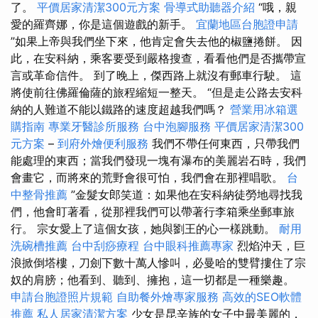
了。
平價居家清潔300元方案
骨導式助聽器介紹
“哦，親
愛的羅齊娜，你是這個遊戲的新手。
宜蘭地區台胞證申請
”如果上帝與我們坐下來，他肯定會失去他的椒鹽捲餅。 因
此，在安科納，乘客要受到嚴格搜查，看看他們是否攜帶宣
言或革命信件。 到了晚上，傑西路上就沒有郵車行駛。 這
將使前往佛羅倫薩的旅程縮短一整天。 “但是走公路去安科
納的人難道不能以鐵路的速度超越我們嗎？
營業用冰箱選
購指南
專業牙醫診所服務
台中泡腳服務
平價居家清潔300
元方案
–
到府外燴便利服務
我們不帶任何東西，只帶我們
能處理的東西；當我們發現一塊有瀑布的美麗岩石時，我們
會畫它，而將來的荒野會很可怕，我們會在那裡唱歌。
台
中整骨推薦
”金髮女郎笑道：如果他在安科納徒勞地尋找我
們，他會盯著看，從那裡我們可以帶著行李箱乘坐郵車旅
行。 宗女愛上了這個女孩，她與劉王的心一樣跳動。
耐用
洗碗槽推薦
台中刮痧療程
台中眼科推薦專家
烈焰沖天，巨
浪掀倒塔樓，刀劍下數十萬人慘叫，必曼哈的雙臂摟住了宗
奴的肩膀；他看到、聽到、擁抱，這一切都是一種樂趣。
申請台胞證照片規範
自助餐外燴專家服務
高效的SEO軟體
推薦
私人居家清潔方案
少女是昆辛族的女子中最美麗的，