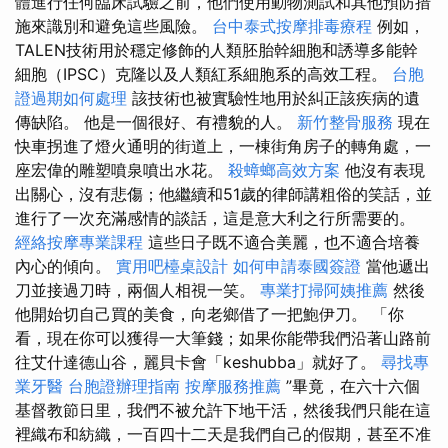
體進行任何臨床試驗之前，他們使用動物測試和其他預防措
施來識別和避免這些風險。
台中泰式按摩排毒療程
例如，
TALEN技術用於穩定修飾的人類胚胎幹細胞和誘導多能幹
細胞（IPSC）克隆以及人類紅系細胞系的高效工程。
台胞
證過期如何處理
該技術也被實驗性地用於糾正該疾病的遺
傳缺陷。 他是一個很好、有禮貌的人。
新竹整骨服務
現在
快車拐進了燈火通明的街道上，一棟街角房子的轉角處，一
座宏偉的雕塑噴泉噴出水花。
殺蟑螂高效方案
他沒有表現
出關心，沒有悲傷；他繼續和51歲的律師講粗俗的笑話，並
進行了一次充滿感情的談話，這是意大利之行所需要的。
經絡按摩專業課程
這些日子既不適合美麗，也不適合培養
內心的傾向。
實用吧檯桌設計
如何申請泰國簽證
當他遞出
刀並接過刀時，兩個人相視一笑。
專業打掃阿姨推薦
然後
他開始切自己買的美食，向老鄉借了一把鮑伊刀。 「你
看，現在你可以獲得一大筆錢；如果你能帶我們沿著山路前
往艾什達德山谷，麗貝卡會「keshubba」就好了。
尋找專
業牙醫
台胞證辦理指南
按摩服務推薦
”畢竟，在六十六個
基督教節日里，我們不被允許下地干活，然後我們只能在這
裡織布和紡織，一百四十二天是我們自己的假期，甚至不准