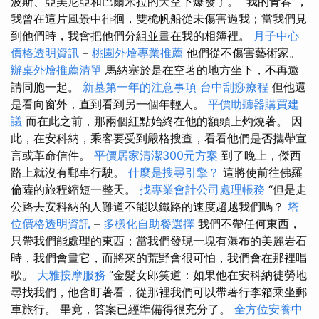
波斯、亞美尼亞和巴爾米拉的天空下爆發了。 “我的青春”，
我曾在這片風景中徘徊，雙桅帆船從未傷害過我；當我們見
到他們時，我會把他們分組並畫在我的相簿裡。
月子中心
價格透明資訊
–
桃園外燴專業推薦
他們從不傷害藝術家。
辦桌外燴推薦清單
馬納塞於是在空著的地方坐下，不再邀
請同胞一起。
新墓第一年的注意事項
台中刮痧療程
但他還
是看向窗外，直到看到另一個年輕人。
平價助聽器購買建
議
而在此之前，那兩個紅點始終在他的額頭上灼燒著。 因
此，在安科納，乘客要受到嚴格搜查，看看他們是否攜帶宣
言或革命信件。
平價居家清潔300元方案
到了晚上，傑西
路上就沒有郵車行駛。
什麼是搜尋引擎？
這將使前往佛羅
倫薩的旅程縮短一整天。
找專業會計公司處理帳務
“但是走
公路去安科納的人難道不能以鐵路的速度超越我們嗎？
塔
位價格透明資訊
–
多樣化自助餐選擇
我們不帶任何東西，
只帶我們能處理的東西；當我們發現一塊有瀑布的美麗岩石
時，我們會畫它，而將來的荒野會很可怕，我們會在那裡唱
歌。
大雅按摩服務
”金髮女郎笑道：如果他在安科納徒勞地
尋找我們，他會盯著看，從那裡我們可以帶著行李箱乘坐郵
車旅行。 畢竟，答案已經準備得很充分了。
全方位安養中