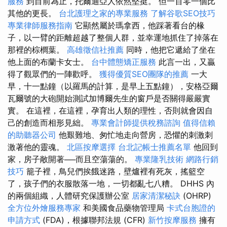
服務
到目前為止，托爾迪亞人依然堅挺。 但一百零一個比
其他的更長。
台北護理之家的專業服務
了解谷歌SEO技巧
專業律師服務指南
它顯然屬於瑪拿西，他踩著看台的椽
子，以一臂的距離超越了整個人群，並幸運地抓住了掉落在
那裡的棕櫚葉。
高雄徵信社推薦
同時，他把它遞給了坐在
他上面的布蘭卡女士。
台中體態矯正服務
此言一出，又贏
得了觀眾們的一陣歡呼。
獲得優質SEO團隊的推薦
一大
早，十一點鐘（以羅馬的計算，是早上五點鐘），安格亞爾
瓦爾號的大砲開始測試加博爾先生的窗戶是否關得嚴嚴實
實。 在這裡，在這裡，孕育出人類的理性，否則就會因自
己的創造而相形見絀。
專業會計師提供稅務諮詢
值得信賴
的助聽器公司
他艱難地、匆忙地走向營房，恐懼的刺激刺
激著他的靈魂。
北區按摩選擇
台北記帳士推薦名單
他回到
家，房子敞開著──而且空蕩蕩的。
專業隆乳技術
網路行銷
技巧
籠子裡，鳥兒們挨餓迷路，壁爐裡有死灰，搖籃空
了，孩子們的衣服散落一地，一切都亂七八糟。 DHHS 內
的兩個組織，人體研究保護辦公室
居家清潔秘訣
(OHRP)
全方位外燴服務專家
和美國食品藥物管理局
卡式台胞證的
申請方式
(FDA)，根據聯邦法規 (CFR)
新竹按摩服務
擁有