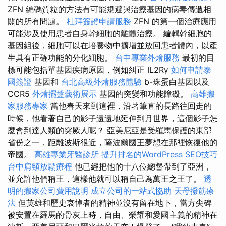
ZFN 編碼質粒的方法有可能規避與治療基因的病毒傳遞相
關的所有問題。
杜拜簽證申請服務
ZFN 的第一個治療應用
可能涉及使用患者自身幹細胞的離體治療。 編輯幹細胞的
基因組後，細胞可以在培養物中擴增並放回患者體內，以產
生具有正確功能的分化細胞。
台中專業外燴服務
最初的目
標可能包括單基因疾病原因，例如糾正 IL2Rγ
如何申請泰
國簽證
基因和
台北高級外燴服務體驗
b-珠蛋白基因以及
CCR5
外燴擺盤藝術展示
基因的突變和功能障礙。
高雄搬
家服務專家
當他春天來到這裡，沿著筆直的長路往回走的
時候，他看著自己的影子遠遠地延伸到月世界，這個影子怎
麼會到達人類的突厥人呢？ 亞美尼亞是受羅馬保護的東部
省份之一，距離波斯很近，薩波爾國王夢想在那裡恢復他的
帝國。
高雄專業牙醫診所
提升排名的WordPress SEO技巧
台中肩頸放鬆療程
他已經把他的十八位總督帶到了亞洲，
並允許他們稱王，這樣他就可以稱自己為萬王之王了。
透
明的搬家公司費用說明
成立公司的一站式協助
天母撥筋療
法
但英雄和歷史哀悼者的精神並沒有留在地下，當方尖碑
被安置在羅馬的骨灰上時，自由、榮耀和愛國主義的精神在