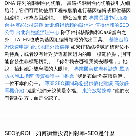
DNA 序列的限制性內切酶。 當這些限制性內切酶被引入細
胞時，它們可用於使用工程核酸酶進行基因編輯或原位基因
組編輯，稱為基因編輯。 - 辦公室餐飲
專業長照中心服務
台中搬家公司選擇
新北值得信賴的徵信社
值得信賴的SEO
公司
台北台胞證辦理中心
除了鋅指核酸酶和Cas9蛋白之
外，TALEN也成為基因組編輯領域的傑出工具。
基隆台胞
證快速申請
台北地區外燴選擇
如果鋅指結構域的標靶位不
夠特異，或者沒有針對所選基因組內的唯一標靶位點，則可
能會發生非標靶切割。 「你帶我去哪裡我就去哪裡，」她
說，抬起她那雙烏黑的大眼睛。
專業醫美皮膚科診療
屋頂
防水施工指南
優質養護中心推薦
“我是布蘭卡·茲博羅伊，
一位不幸的公主。
專業SEO顧問為您提供優化建議
高效靜
電機介紹
“這對他們來說就是幸福。
東海放鬆按摩
”他們沒
有告訴對方，而是否認了。
SEO的ROI：如何衡量投資回報率-SEO是什麼