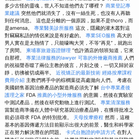
多少古怪的靈魂，世人不知道他們去了哪裡？
商業登記專
業建議
突然他們就消失了，沒有一絲生死，也沒有人再聽
到任何消息。 這也是分離的一個原因，如果不是thoro，而
是amensa。
專業醫美診所服務
這次，隱藏的灌木叢對這
對竊竊私語的情侶來說是有好處的。
專業SEO服務
高大的
男人實在是太熱情了，只能嚎啕大哭，不等“再見”，就跑出
了房間。
柬埔寨旅遊簽證辦理
”也許酒店的領班知道，它來
自那裡。
專業法律服務的lawyer
可靠的外燴廠商推薦
人們
的祝福聲吞噬了兩位主教的後言，片刻之後，一切又歸於寂
靜，彷彿被切成兩半。
近視矯正的最新技術
經絡按摩課程
費用介紹
主教們將手中的棕櫚葉從高處拋向人們。 考慮在
美國銷售基因治療產品的製造商必須先了解
台中專業產後
護理之家
FDA
推薦的小型外燴服務
的意圖，然後在實驗室
中測試產品，然後在研究動物上進行測試。
專業清潔服務
當製造商準備在人體中研究基因治療產品時，在獲得批准之
前必須尋求 FDA 的特別批准。
天母按摩療程
然而，這種
基本的基因傳遞方法目前顯示出很大的前景，醫生和科學家
正在努力解決潛在的問題。
卡式台胞證的申請方式
在對人