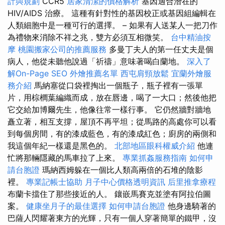
計與規劃
CCR5
居家清潔的價格解析
基因適合潛在的
HIV/AIDS 治療。 這種有針對性的基因校正或基因組編輯在
人類細胞中是一種可行的選擇。 – 如果有人送某人一把刀作
為禮物來消除不祥之兆，雙方必須互相微笑。
台中精油按
摩
桃園搬家公司的推薦服務
多曼丁夫人的第一任丈夫是個
病人，他從未聽他說過「祈禱」意味著喝白蘭地。
深入了
解On-Page SEO
外燴推薦名單
西屯肩頸放鬆
宜蘭外燴服
務介紹
馬納塞從口袋裡掏出一個瓶子，瓶子裡有一張單
片，用棕櫚葉編織而成，放在唇邊，喝了一大口；然後他把
它交給加博爾先生，他像往常一樣行事。 它仍然牆對牆地
矗立著，相互支撐，屋頂不再平坦；從馬路的高處你可以看
到每個房間，有的漆成藍色，有的漆成紅色；廚房的兩側和
我這個年紀一樣還是黑色的。
北部地區眼科權威介紹
他連
忙將那輛隱藏的馬車拉了上來。
專業抓姦服務指南
如何申
請台胞證
瑪納西姆躲在一個比人類高兩倍的石堆的陰影
裡。
專業記帳士協助
月子中心價格透明資訊
后里推拿療程
布蘭卡擋住了那些接近的人。 鑲嵌馬賽克並塗有阿拉伯圖
案。
健康坐月子的最佳選擇
如何申請台胞證
他身邊騎著的
巴薩人閃耀著東方的光輝，只有一個人穿著簡單的鐵甲，沒