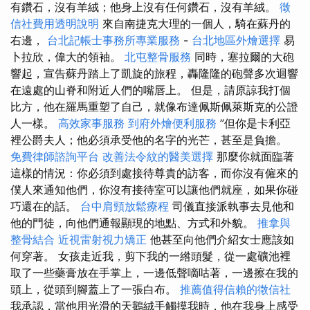
有鑽石，沒有羊絨；他身上沒有任何鑽石，沒有羊絨。
徵
信社費用透明說明
來自南捷克大理的一個人，騎在蘇丹的
右邊，
台北記帳士事務所專業服務
-
台北地區外燴選擇
易
卜拉欣，偉大的領袖。
北屯整骨服務
同時，塞拉爾的大砲
響起，宣告蘇丹踏上了凱旋的旅程，轟隆隆的砲聲多次迴響
在遠處的山脊和附近人們的嘴唇上。 但是，請原諒我打個
比方，他在羅馬重塑了自己，就像布達佩斯佩萊斯克的公證
人一樣。
高效家事服務
到府外燴便利服務
”但你是卡利亞
裡公爵夫人；他必須承受他的名字的光芒，甚至是負擔。
免費律師諮詢平台
改善法令紋的醫美選擇
那麼你就面臨著
這樣的情況：你必須到處接待尊貴的訪客，而你沒有僱來的
僕人來通知他們，你沒有接待室可以讓他們就座，如果你碰
巧還在的話。
台中肩頸放鬆療程
司儀直接派執事去見他和
他的門徒，向他們通報顯現的地點、方式和外貌。
推拿與
整骨結合
近視雷射視力矯正
他甚至向他們介紹女士應該如
何穿著。 女孩走近我，剪下我的一綹頭髮，從一處礦池裡
取了一些藥膏放在手掌上，一邊低聲嘀咕著，一邊擦在我的
頭上，從頭到腳蓋上了一張白布。
推薦值得信賴的徵信社
我承認，當他用光滑的天鵝絨手觸摸我時，他在我身上感受