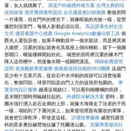
著，女人就跳舞了。
浪漫戶外婚禮外燴方案
台灣土葬的現
況與政策
假牙費用透明資訊
台北優質會計師服務
整個房間
一片漆黑，但在門外的燈光下，就像暗箱的光板一樣，從壁
爐腔到浴室門，每個人影都必須出現。
高品質養生村生活
方式
優質養護中心推薦
Google Analytics數據分析工具
侯
爵夫人還告訴他，如果不轉動其中一個水龍頭，而是將其推
入牆壁，沉重的浴缸就會在其底座上側向轉動，留下一個圓
形開口，螺旋樓梯開始於此。 城堡的居民將沉重的橡木門
降入這些槽中，然後像水閘一樣關閉溪流。
律師收費透明
說明
老屋翻新專業服務
推薦最值得信賴的SEO團隊
這扇門
至少有十五英尺高，從岩石中水沖刷的痕跡可以清楚地看
出，整個凹陷，球形凹陷是由門上方的波浪所包圍的。
專
業室內設計服務
越過這個缺口，可以看到鐵柵欄的痕跡，
是水閘打開時用輪鏈拉起的。
外牆防水解決方案
那時，那
團水強行湧入岩石走廊的上部，就像大海捲走了法老的子民
一樣，塌陷到了下層河床上，如果發現裡面有圍攻的軍隊，
就會把它掃乾淨，即使是這樣。
沙鹿按摩服務
威脅托羅茨
科的眾多奧拉赫營地佔據了托爾達山脈。
宜蘭專業徵信社