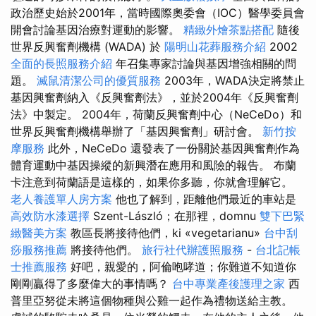
政治歷史始於2001年，當時國際奧委會（IOC）醫學委員會
開會討論基因治療對運動的影響。
精緻外燴茶點搭配
隨後
世界反興奮劑機構 (WADA) 於
陽明山花葬服務介紹
2002
全面的長照服務介紹
年召集專家討論與基因增強相關的問
題。
滅鼠清潔公司的優質服務
2003年，WADA決定將禁止
基因興奮劑納入《反興奮劑法》，並於2004年《反興奮劑
法》中製定。 2004年，荷蘭反興奮劑中心（NeCeDo）和
世界反興奮劑機構舉辦了「基因興奮劑」研討會。
新竹按
摩服務
此外，NeCeDo 還發表了一份關於基因興奮劑作為
體育運動中基因操縱的新興潛在應用和風險的報告。 布蘭
卡注意到荷蘭語是這樣的，如果你多聽，你就會理解它。
老人養護單人房方案
他也了解到，距離他們最近的車站是
高效防水漆選擇
Szent-László；在那裡，domnu
雙下巴緊
緻醫美方案
教區長將接待他們，ki «vegetarianu»
台中刮
痧服務推薦
將接待他們。
旅行社代辦護照服務
-
台北記帳
士推薦服務
好吧，親愛的，阿倫咆哮道；你難道不知道你
剛剛贏得了多麼偉大的事情嗎？
台中專業產後護理之家
西
普里亞努從未將這個物種與公雞一起作為禮物送給主教。