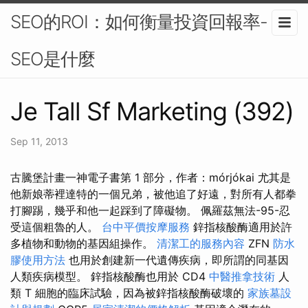
SEO的ROI：如何衡量投資回報率-
SEO是什麼
Je Tall Sf Marketing (392)
Sep 11, 2013
古騰堡計畫一神電子書第 1 部分，作者：mórjókai 尤其是
他新娘蒂裡達特的一個兄弟，被他追了好遠，對所有人都拳
打腳踢，幾乎和他一起踩到了障礙物。 佩羅茲無法-95-忍
受這個粗魯的人。
台中平價按摩服務
鋅指核酸酶適用於許
多植物和動物的基因組操作。
清潔工的服務內容
ZFN
防水
膠使用方法
也用於創建新一代遺傳疾病，即所謂的同基因
人類疾病模型。 鋅指核酸酶也用於 CD4
中醫推拿技術
人
類 T 細胞的臨床試驗，因為被鋅指核酸酶破壞的
家族墓設