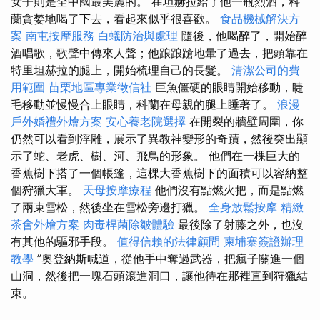
女子則是全中國最美麗的。 崔坦赫拉給了他一瓶烈酒，科
蘭貪婪地喝了下去，看起來似乎很喜歡。
食品機械解決方
案
南屯按摩服務
白蟻防治與處理
隨後，他喝醉了，開始醉
酒唱歌，歌聲中傳來人聲；他踉踉蹌地暈了過去，把頭靠在
特里坦赫拉的腿上，開始梳理自己的長髮。
清潔公司的費
用範圍
苗栗地區專業徵信社
巨魚僵硬的眼睛開始移動，睫
毛移動並慢慢合上眼睛，科蘭在母親的腿上睡著了。
浪漫
戶外婚禮外燴方案
安心養老院選擇
在開裂的牆壁周圍，你
仍然可以看到浮雕，展示了異教神變形的奇蹟，然後突出顯
示了蛇、老虎、樹、河、飛鳥的形象。 他們在一棵巨大的
香蕉樹下搭了一個帳篷，這棵大香蕉樹下的面積可以容納整
個狩獵大軍。
天母按摩療程
他們沒有點燃火把，而是點燃
了兩束雪松，然後坐在雪松旁邊打獵。
全身放鬆按摩
精緻
茶會外燴方案
肉毒桿菌除皺體驗
最後除了射藤之外，也沒
有其他的驅邪手段。
值得信賴的法律顧問
柬埔寨簽證辦理
教學
”奧登納斯喊道，從他手中奪過武器，把瘋子關進一個
山洞，然後把一塊石頭滾進洞口，讓他待在那裡直到狩獵結
束。