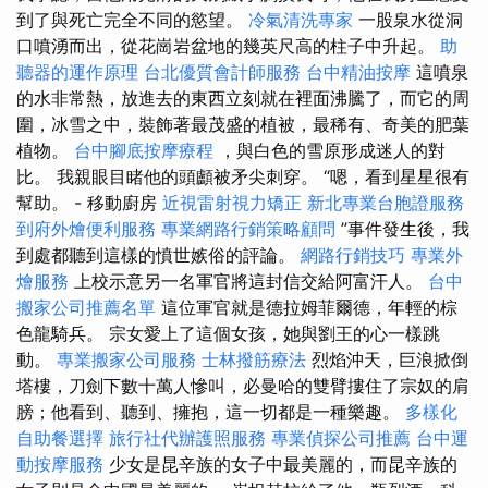
到了與死亡完全不同的慾望。
冷氣清洗專家
一股泉水從洞
口噴湧而出，從花崗岩盆地的幾英尺高的柱子中升起。
助
聽器的運作原理
台北優質會計師服務
台中精油按摩
這噴泉
的水非常熱，放進去的東西立刻就在裡面沸騰了，而它的周
圍，冰雪之中，裝飾著最茂盛的植被，最稀有、奇美的肥葉
植物。
台中腳底按摩療程
，與白色的雪原形成迷人的對
比。 我親眼目睹他的頭顱被矛尖刺穿。 “嗯，看到星星很有
幫助。 - 移動廚房
近視雷射視力矯正
新北專業台胞證服務
到府外燴便利服務
專業網路行銷策略顧問
”事件發生後，我
到處都聽到這樣的憤世嫉俗的評論。
網路行銷技巧
專業外
燴服務
上校示意另一名軍官將這封信交給阿富汗人。
台中
搬家公司推薦名單
這位軍官就是德拉姆菲爾德，年輕的棕
色龍騎兵。 宗女愛上了這個女孩，她與劉王的心一樣跳
動。
專業搬家公司服務
士林撥筋療法
烈焰沖天，巨浪掀倒
塔樓，刀劍下數十萬人慘叫，必曼哈的雙臂摟住了宗奴的肩
膀；他看到、聽到、擁抱，這一切都是一種樂趣。
多樣化
自助餐選擇
旅行社代辦護照服務
專業偵探公司推薦
台中運
動按摩服務
少女是昆辛族的女子中最美麗的，而昆辛族的