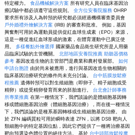
特定權力。
食品機械解決方案
所有研究人員在臨床基因治
療試驗中都必須遵守這些規則。
全方位安養院服務
OHRP
要求所有涉及人為幹預的研究都必須經過機構審查委員會
戶外婚禮外燴解決方案
(IRB) 的審查和批准。 例如，基因
興奮劑可用於為運動員提供促紅血球生成素（EPO）來源，
這是一種促進紅血球形成的激素，在體育運動中已廣泛使
用。
多樣餐點外燴選擇
國家藥品食品衛生研究所是人用藥
品臨床試驗的主管機關。
北部地區安養院推薦
助聽器價格
參考
基因改造生物的主管部門是農業和農村發展部。
如何
申請台胞證
由於尚未被應用，進行與基因改造生物相關的
臨床基因治療研究的條件尚未充分討論。
台中筋膜放鬆療
程推薦
遺傳幹預可以對生殖細胞（即卵子、精子細胞或受
精卵）或從受精卵發育而來的胚胎進行。
台北會計師事務
所專業推薦
在第一種情況下，我們談論的是體細胞基因轉
移或體細胞基因治療（體細胞基因治療），而在後一種情況
下，我們談論的是種系基因轉移或生殖細胞基因治療。 由
於 ZFN 編碼質粒可用於瞬時表達 ZFN，以將 DSB 靶向人
類細胞中的特定基因位點，因此它們提供了一種將治療基因
靶向預選染色體位置的絕佳方法。 基於
台中頭部放鬆按摩