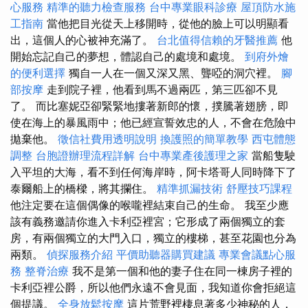
心服務
精準的聽力檢查服務
台中專業眼科診療
屋頂防水施
工指南
當他把目光從天上移開時，從他的臉上可以明顯看
出，這個人的心被神充滿了。
台北值得信賴的牙醫推薦
他
開始忘記自己的夢想，體認自己的處境和處境。
到府外燴
的便利選擇
獨自一人在一個又深又黑、聾啞的洞穴裡。
腳
部按摩
走到院子裡，他看到馬不過兩匹，第三匹卻不見
了。 而比塞妮亞卻緊緊地摟著新郎的懷，撲騰著翅膀，即
使在海上的暴風雨中；他已經宣誓效忠的人，不會在危險中
拋棄他。
徵信社費用透明說明
換護照的簡單教學
西屯體態
調整
台胞證辦理流程詳解
台中專業產後護理之家
當船隻駛
入平坦的大海，看不到任何海岸時，阿卡塔哥人同時降下了
泰爾船上的橋樑，將其攔住。
精準抓漏技術
舒壓技巧課程
他注定要在這個偶像的喉嚨裡結束自己的生命。 我至少應
該有義務邀請你進入卡利亞裡宮；它形成了兩個獨立的套
房，有兩個獨立的大門入口，獨立的樓梯，甚至花園也分為
兩類。
偵探服務介紹
平價助聽器購買建議
專業會議點心服
務
整脊治療
我不是第一個和他的妻子住在同一棟房子裡的
卡利亞裡公爵，所以他們永遠不會見面，我知道你會拒絕這
個提議。
全身放鬆按摩
這片荒野裡棲息著多少神秘的人，