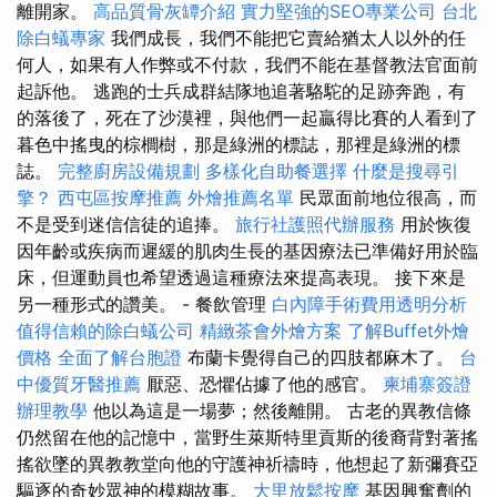
離開家。
高品質骨灰罈介紹
實力堅強的SEO專業公司
台北
除白蟻專家
我們成長，我們不能把它賣給猶太人以外的任
何人，如果有人作弊或不付款，我們不能在基督教法官面前
起訴他。 逃跑的士兵成群結隊地追著駱駝的足跡奔跑，有
的落後了，死在了沙漠裡，與他們一起贏得比賽的人看到了
暮色中搖曳的棕櫚樹，那是綠洲的標誌，那裡是綠洲的標
誌。
完整廚房設備規劃
多樣化自助餐選擇
什麼是搜尋引
擎？
西屯區按摩推薦
外燴推薦名單
民眾面前地位很高，而
不是受到迷信信徒的追捧。
旅行社護照代辦服務
用於恢復
因年齡或疾病而遲緩的肌肉生長的基因療法已準備好用於臨
床，但運動員也希望透過這種療法來提高表現。 接下來是
另一種形式的讚美。 - 餐飲管理
白內障手術費用透明分析
值得信賴的除白蟻公司
精緻茶會外燴方案
了解Buffet外燴
價格
全面了解台胞證
布蘭卡覺得自己的四肢都麻木了。
台
中優質牙醫推薦
厭惡、恐懼佔據了他的感官。
柬埔寨簽證
辦理教學
他以為這是一場夢；然後離開。 古老的異教信條
仍然留在他的記憶中，當野生萊斯特里貢斯的後裔背對著搖
搖欲墜的異教教堂向他的守護神祈禱時，他想起了新彌賽亞
驅逐的奇妙眾神的模糊故事。
大里放鬆按摩
基因興奮劑的