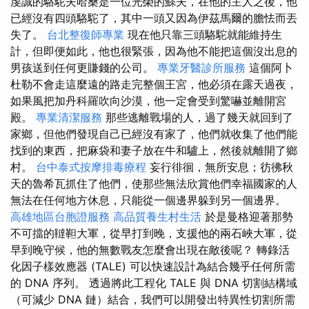
虔誠的駱駝夫哈桑是一位光榮的鰥夫，在他的主人之後，他
已經沒有四頭駱駝了，其中一頭又因為伊茲馬爾的膽怯而丟
失了。
台北整復師專業
現在他只靠三頭駱駝就能維持生
計，但即便如此，他也很緊張，因為他不能把這個沒出息的
男孩送到任何更賺錢的公司。
專業牙醫診所服務
這個阿卜
杜勒不會走這麼遠的路走完整個王宮，他必須在露天過夜，
如果風把加丹科羅吹向沙漠，他一定會受到驚嚇並離開宮
殿。
專業清潔服務
那些逃離戰場的人，過了幾天就回到了
家鄉，但他們發現自己已經沒有家了，他們就收集了他們能
找到的東西，把麻袋和妻子放在牛和驢上，然後就離開了鄉
村。
台中泰式按摩排毒療程
妄行徘徊，無所安息；彷彿秋
天的魯希瓦抓住了他們，使那些無法欣賞他們幸福國家的人
無法在任何地方休息，只能從一個邊界躲到另一個邊界。
高雄地區台胞證服務
高品質養生村生活
於是曼格迎著那勢
不可擋的韃靼大軍，從早打到晚，支援他的兩石峽大軍，從
早到晚守候，他的無數戰友怎麼會出現在敵後呢？ 轉錄活
化因子樣效應器 (TALE) 可以快速設計為結合幾乎任何所需
的 DNA 序列。 透過將此工程化 TALE 與 DNA 切割結構域
（可減少 DNA 鏈）結合，我們可以開發出特異性切割所需