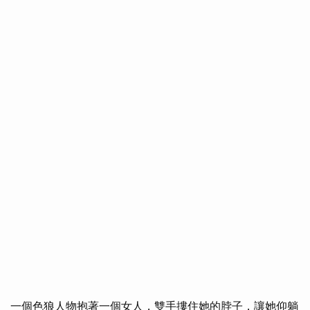
一個色狼人物抱著一個女人，雙手摟住她的脖子，讓她仰躺