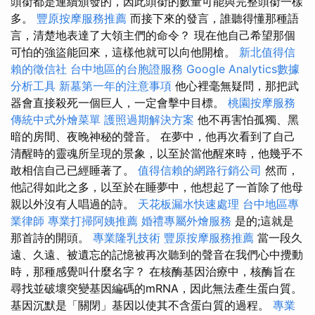
頭銜都是連續頒發的，因此頭銜的數量可能與完整頭銜一樣
多。
豐原按摩服務推薦
而接下來的發言，誰聽得懂那種語
言，清楚地表達了大領主們的命令？ 現在他自己希望那個
可怕的強盜能回來，這樣他就可以向他開槍。
新北值得信
賴的徵信社
台中地區的台胞證服務
Google Analytics數據
分析工具
新墓第一年的注意事項
他心裡毫無疑問，那把武
器會直接殺死一個巨人，一定會擊中目標。
桃園按摩服務
傳統中式外燴菜單
護照過期解決方案
他不再害怕孤獨、黑
暗的房間、夜晚神秘的聲音。 在夢中，他再次看到了自己
清醒時的靈魂所呈現的景象，以至於當他醒來時，他幾乎不
敢相信自己已經睡著了。
值得信賴的網路行銷公司
然而，
他記得如此之多，以至於在睡夢中，他想起了一首除了他母
親以外沒有人唱過的詩。
天花板漏水快速處理
台中地區專
業律師
專業打掃阿姨推薦
婚禮專屬外燴服務
是的;這就是
那首詩的開頭。
專業隆乳技術
豐原按摩服務推薦
當一段久
遠、久遠、被遺忘的記憶被再次聽到的聲音在我們心中攪動
時，那種感覺叫什麼名字？ 在核酶基因治療中，核酶旨在
尋找並破壞突變基因編碼的mRNA，因此無法產生蛋白質。
基因沉默是「關閉」基因以使其不含蛋白質的過程。
專業