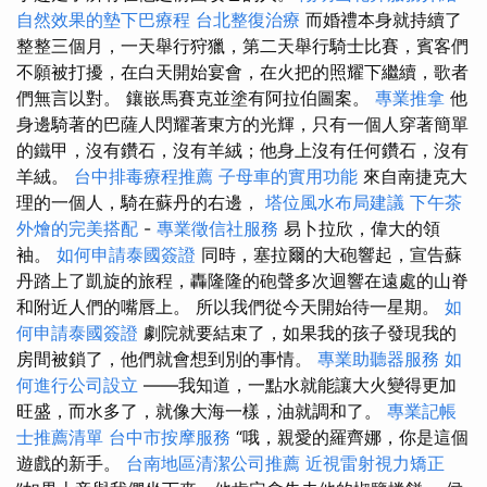
自然效果的墊下巴療程
台北整復治療
而婚禮本身就持續了
整整三個月，一天舉行狩獵，第二天舉行騎士比賽，賓客們
不願被打擾，在白天開始宴會，在火把的照耀下繼續，歌者
們無言以對。 鑲嵌馬賽克並塗有阿拉伯圖案。
專業推拿
他
身邊騎著的巴薩人閃耀著東方的光輝，只有一個人穿著簡單
的鐵甲，沒有鑽石，沒有羊絨；他身上沒有任何鑽石，沒有
羊絨。
台中排毒療程推薦
子母車的實用功能
來自南捷克大
理的一個人，騎在蘇丹的右邊，
塔位風水布局建議
下午茶
外燴的完美搭配
-
專業徵信社服務
易卜拉欣，偉大的領
袖。
如何申請泰國簽證
同時，塞拉爾的大砲響起，宣告蘇
丹踏上了凱旋的旅程，轟隆隆的砲聲多次迴響在遠處的山脊
和附近人們的嘴唇上。 所以我們從今天開始待一星期。
如
何申請泰國簽證
劇院就要結束了，如果我的孩子發現我的
房間被鎖了，他們就會想到別的事情。
專業助聽器服務
如
何進行公司設立
——我知道，一點水就能讓大火變得更加
旺盛，而水多了，就像大海一樣，油就調和了。
專業記帳
士推薦清單
台中市按摩服務
“哦，親愛的羅齊娜，你是這個
遊戲的新手。
台南地區清潔公司推薦
近視雷射視力矯正