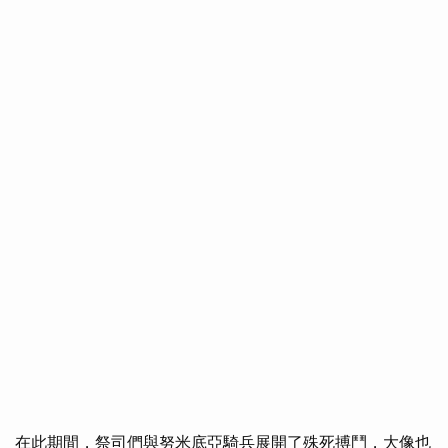
在此期間，祭司們與努米底亞騎兵展開了殊死搏鬥，大像也