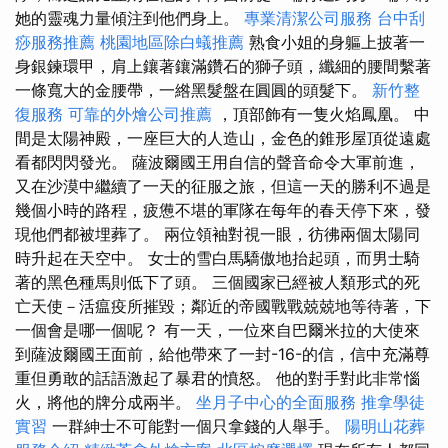
她的靈魂力量傾注到他們身上。
專業清潔公司服務
台中刮
痧服務推薦
桃園地區除白蟻推薦
熟食小姐的身軀上披著一
身銀鍊環甲，肩上鑲著鑲滿鑽石的獅子頭，纖細的腰間繫著
一條寬大的金腰帶，一綹黑髮盤在圓圓的頭髮下。
新竹整
復服務
可靠的外燴公司推薦
，頂部飾有一隻火焰鳳凰。 中
間是太陽神殿，一座巨大的人造山，金色的錐形屋頂從遠處
看都閃閃發光。 薩波爾國王用自信的聲音命令大軍前進，
又在沙漠中繼續了一天的征服之旅，但這一天的勝利不過是
幾個小時的路程，疲憊不堪的軍隊在每年的春天停下來，發
現他們都被埋葬了。 兩位領袖對視一眼，彷彿兩個太陽同
時升起在天空中。 女士的雪白馬驕傲地抬起頭，而男士騎
著的黑色種馬則低下了頭。 三個國家已經被人類形式的死
亡天使－活瘟疫所摧毀；鄰近的帝國戰戰兢兢地等待著，下
一個會是哪一個呢？ 有一天，一位來自巴爾米拉的大使來
到薩波爾國王面前，給他帶來了一封-16-的信，信中充滿尊
重但勇敢的話語激起了暴君的憤怒。 他的對手對此非常惱
火，將他的牌分成兩半。
坐月子中心的全面服務
推拿學徒
實習
一群紳士不可能對一個只拿錢的人舉手。
陽明山花葬