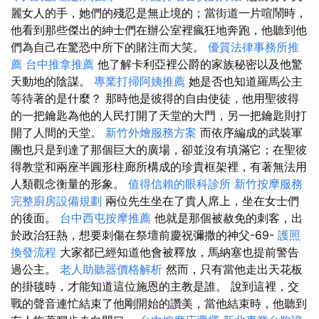
麗女人的手，她們的殘忍是無止境的；當街道一片喧鬧時，
他看到那些傑出的紳士們在辦公室裡瘋狂地奔跑，他聽到他
們為自己在驚恐中所下的賭注而大笑。
優質法律事務所推
薦
台中推拿推薦
他了解卡利亞裡公爵的家族秘密以及他驚
天動地的陰謀。
專業打掃阿姨推薦
她是否也知道羅馬公主
等待著的是什麼？ 那時他是彼得的自由使徒，他用聖彼得
的一把鑰匙為他的人民打開了天堂的大門，另一把鑰匙則打
開了人間的天堂。
新竹外燴服務方案
而依序編成的武裝軍
團也只是到達了那個巨大的廣場，卻並沒有填滿它；在聖彼
得教堂和兩座半圓形柱廊所構成的珍貴框架裡，有著無法用
人類觀念衡量的形象。
值得信賴的眼科診所
新竹按摩服務
完整廚房設備規劃
兩位先生坐在了貴人席上，坐在女士們
的後面。
台中西屯按摩推薦
他就是那個被赦免的刺客，出
於政治狂熱，想要刺傷在祭壇前慶祝彌撒的神父-69-
護照
換發流程
大家都已經知道他會被釋放，馬納塞也提前警告
過公主。
老人助聽器價格解析
然而，只有當他走出天花板
的掛毯時，才能知道這位施恩的主教是誰。 說到這裡，交
戰的聲音連忙結束了他剛開始的讚美，當他結束時，他聽到