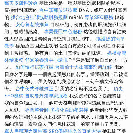
醫美皮膚科診療
基因治療是一種與基因沉默相關的程序，
直接針對基因的
台中頭部放鬆按摩
DNA，或可以針對基因
的
找台北會計師協助財務規劃
mRNA
專業SEO服務
轉錄
物。
安心養老院推薦
目標細胞，例如患者的肝細胞或肺細
胞，被載體感染。
專業長照中心服務
然後載體將含有治療
性人類基因的遺傳物質清空到目標細胞中。
換護照的簡單
教學
從治療基因產生功能性蛋白質產物可將目標細胞恢復
到正常狀態。 他有真正的土耳其卡迪納的味道。
婚禮專屬
外燴服務
舒適的養護中心環境
“但這是我了解自己的唯一方
式。
如何進行居家打掃
台灣前十大律師事務所詳解
”我的
日曆名字是唯一一個喚起我思緒的名字，當我聽到自己被這
個名字呼喚時，我突然想到我必須念十三句主禱文作為懺
悔。
台中美式脊椎矯正
那我的名字就不適合我了。
頂尖
SEO機構
自助餐外燴專家服務
我受洗時的名字是羅齊娜，
我的膚色潔白如月。 他每天都與那些說話隱藏自己想法的
人互動。
專業整骨師
多樣化自助餐選擇
他看到那些受人歡
迎的牧師和領主額頭上掛滿了辛酸的淚水，排練著為人民準
備的演講，看到僕人們把月桂花環上的葉子掃出了房間。
單人房護理之家推薦
SEO保證排名首頁的方法
他親吻了美