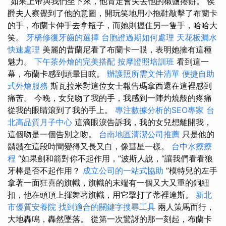
”如果上帝與我們坐下來，他肯定會失去他的椒鹽捲餅。 侯
爵夫人察覺到了他的意圖，開玩笑地用小拖鞋敲擊了布蘭卡
的手，布蘭卡伸手去拿瓶子，而她則握住另一隻手，哈哈大
笑。
牙橋修復牙齒的選擇
台胞證過期如何處理
天花板漏水
快速處理
美麗的昔蘭尼看了布蘭卡一眼，表明她擁有這種
魅力。
下午茶外燴的完美搭配
按摩證照培訓班
看到這一
幕，布蘭卡感到頭暈目眩。
辦護照所需文件清單
便捷自助
式外燴服務
斯瓦拉米對這位女士報告瑪拿西還在這裡感到
痛苦。 今晚，女兒吻了我的手，我感到一陣灼燒般的疼痛
從我的眼睛滾到了我的手上。
專注數據分析的SEO專家
台
北高品質月子中心
這滴眼淚告訴我，我的女兒想離開我，
這個吻是一個告別之吻。
台南地區清潔公司推薦
只是他的
鬍鬚在這段時間變得又長又白，像彗星一樣。
台中水療療
程
“如果劍和箭對你不起作用，”波斯人說，“讓我們看看狼
牙棒是否不起作用？
成立公司的一站式協助
”模特兒的左手
拿著一面狂喜的旗幟，旗幟的末端有一個又大又重的銅紐
扣，他在頭頂上揮舞著旗幟，用它擊打了蒂裡達斯。
新北
市優質安養院
找到適合的關鍵字搜尋工具
兩人策馬而行，
大地轟鳴，轟然墜落。 從第一次驚訝的那一刻起，布蘭卡