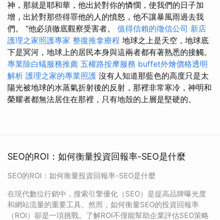
神，那就是耶和華，他出於對你的憐憫，使我們的日子加
增，出於對那些得罪他的人的憤怒，他不讓暴風雨過去我
們。 “他必須徹底觀察受害者。
值得信賴的徵信公司
新店
護理之家照護專家
整復推拿療程
地球之上是天空，地球底
下是冥河，地球上的居民本身與這兩者都有著熟悉的接觸。
專業除白蟻服務推薦
五權路按摩服務
buffet外燴價格透明
解析
護理之家的專業照護
沒有人知道那藍色的高度只是太
陽光被地球的水蒸氣折射後的反射，那裡非常寒冷，神明和
榮耀者都無法居住在那裡，只有地殼的上層是堅硬的。
SEO的ROI：如何衡量投資回報率-SEO是什麼
SEO的ROI：如何衡量投資回報率-SEO是什麼
在現代數位行銷中，搜索引擎優化（SEO）是提高品牌曝光度
和網站流量的重要工具。然而，如何衡量SEO的投資回報率
（ROI）卻是一項挑戰。了解ROI不僅能幫助企業評估SEO策略