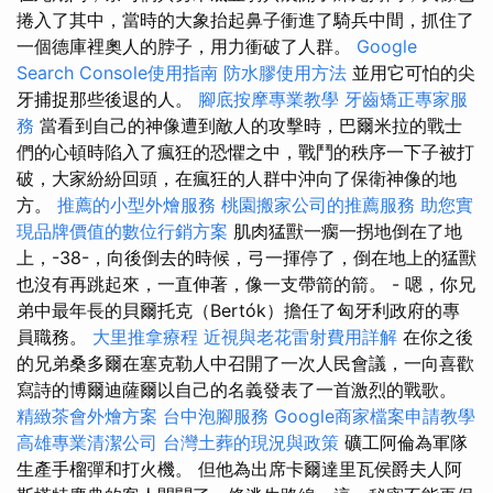
捲入了其中，當時的大象抬起鼻子衝進了騎兵中間，抓住了
一個德庫裡奧人的脖子，用力衝破了人群。
Google
Search Console使用指南
防水膠使用方法
並用它可怕的尖
牙捕捉那些後退的人。
腳底按摩專業教學
牙齒矯正專家服
務
當看到自己的神像遭到敵人的攻擊時，巴爾米拉的戰士
們的心頓時陷入了瘋狂的恐懼之中，戰鬥的秩序一下子被打
破，大家紛紛回頭，在瘋狂的人群中沖向了保衛神像的地
方。
推薦的小型外燴服務
桃園搬家公司的推薦服務
助您實
現品牌價值的數位行銷方案
肌肉猛獸一瘸一拐地倒在了地
上，-38-，向後倒去的時候，弓一揮停了，倒在地上的猛獸
也沒有再跳起來，一直伸著，像一支帶箭的箭。 - 嗯，你兄
弟中最年長的貝爾托克（Bertók）擔任了匈牙利政府的專
員職務。
大里推拿療程
近視與老花雷射費用詳解
在你之後
的兄弟桑多爾在塞克勒人中召開了一次人民會議，一向喜歡
寫詩的博爾迪薩爾以自己的名義發表了一首激烈的戰歌。
精緻茶會外燴方案
台中泡腳服務
Google商家檔案申請教學
高雄專業清潔公司
台灣土葬的現況與政策
礦工阿倫為軍隊
生產手榴彈和打火機。 但他為出席卡爾達里瓦侯爵夫人阿