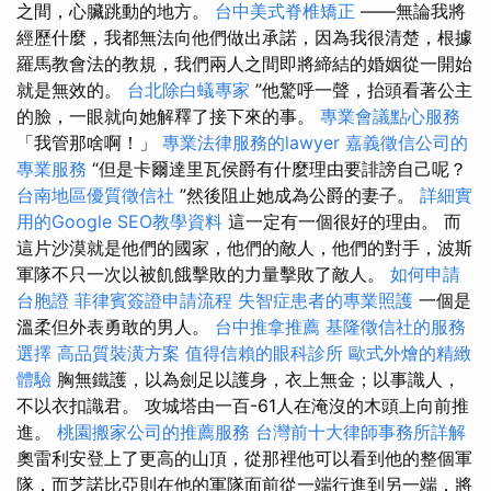
之間，心臟跳動的地方。
台中美式脊椎矯正
——無論我將
經歷什麼，我都無法向他們做出承諾，因為我很清楚，根據
羅馬教會法的教規，我們兩人之間即將締結的婚姻從一開始
就是無效的。
台北除白蟻專家
”他驚呼一聲，抬頭看著公主
的臉，一眼就向她解釋了接下來的事。
專業會議點心服務
「我管那啥啊！」
專業法律服務的lawyer
嘉義徵信公司的
專業服務
“但是卡爾達里瓦侯爵有什麼理由要誹謗自己呢？
台南地區優質徵信社
”然後阻止她成為公爵的妻子。
詳細實
用的Google SEO教學資料
這一定有一個很好的理由。 而
這片沙漠就是他們的國家，他們的敵人，他們的對手，波斯
軍隊不只一次以被飢餓擊敗的力量擊敗了敵人。
如何申請
台胞證
菲律賓簽證申請流程
失智症患者的專業照護
一個是
溫柔但外表勇敢的男人。
台中推拿推薦
基隆徵信社的服務
選擇
高品質裝潢方案
值得信賴的眼科診所
歐式外燴的精緻
體驗
胸無鐵護，以為劍足以護身，衣上無金；以事識人，
不以衣扣識君。 攻城塔由一百-61人在淹沒的木頭上向前推
進。
桃園搬家公司的推薦服務
台灣前十大律師事務所詳解
奧雷利安登上了更高的山頂，從那裡他可以看到他的整個軍
隊，而芝諾比亞則在他的軍隊面前從一端行進到另一端，將