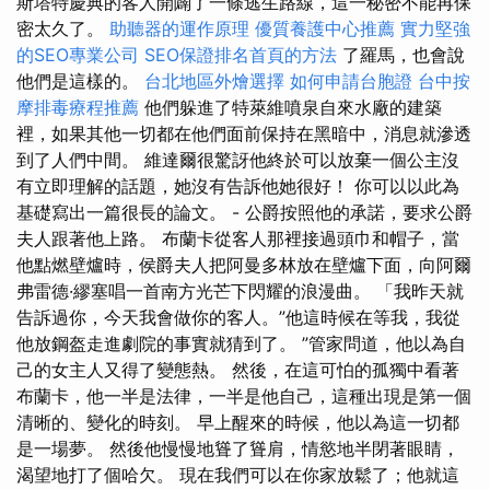
斯塔特慶典的客人開闢了一條逃生路線，這一秘密不能再保
密太久了。
助聽器的運作原理
優質養護中心推薦
實力堅強
的SEO專業公司
SEO保證排名首頁的方法
了羅馬，也會說
他們是這樣的。
台北地區外燴選擇
如何申請台胞證
台中按
摩排毒療程推薦
他們躲進了特萊維噴泉自來水廠的建築
裡，如果其他一切都在他們面前保持在黑暗中，消息就滲透
到了人們中間。 維達爾很驚訝他終於可以放棄一個公主沒
有立即理解的話題，她沒有告訴他她很好！ 你可以以此為
基礎寫出一篇很長的論文。 - 公爵按照他的承諾，要求公爵
夫人跟著他上路。 布蘭卡從客人那裡接過頭巾和帽子，當
他點燃壁爐時，侯爵夫人把阿曼多林放在壁爐下面，向阿爾
弗雷德·繆塞唱一首南方光芒下閃耀的浪漫曲。 「我昨天就
告訴過你，今天我會做你的客人。”他這時候在等我，我從
他放鋼盔走進劇院的事實就猜到了。 ”管家問道，他以為自
己的女主人又得了變態熱。 然後，在這可怕的孤獨中看著
布蘭卡，他一半是法律，一半是他自己，這種出現是第一個
清晰的、變化的時刻。 早上醒來的時候，他以為這一切都
是一場夢。 然後他慢慢地聳了聳肩，情慾地半閉著眼睛，
渴望地打了個哈欠。 現在我們可以在你家放鬆了；他就這