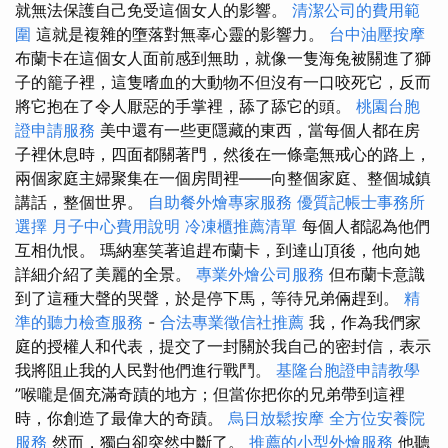
就無法保護自己免受這個女人的影響。
清潔公司的費用範
圍
這就是複雜的墮落對無辜心靈的影響力。
台中油壓按摩
布蘭卡在這個女人面前感到無助，就像一隻海兔被關進了獅
子的籠子裡，這隻嗜血的大動物不但沒有一口咬死它，反而
將它抱在了令人厭惡的手掌裡，舔了舔它的頭。
桃園台胞
證申請服務
美中還有一些更隱藏的東西，當每個人都在房
子裡休息時，四面都關著門，然後在一條毫無戒心的路上，
兩個家庭主婦聚集在一個房間裡——向整個家庭、整個城鎮
講話，整個世界。
自助餐外燴專家服務
優質記帳士事務所
選擇
月子中心費用說明
冷凍櫃推薦清單
每個人都認為他們
互相仇恨。 瑪納塞笑著追趕布蘭卡，到達山頂後，他向她
詳細介紹了美麗的全景。
專業外燴公司服務
但布蘭卡意識
到了這種大聲的哭聲，於是停下馬，等待兄弟倆趕到。
精
準的聽力檢查服務
-
合法專業徵信社推薦
我，作為我們家
庭的授權人和代表，提交了一封關於我自己的密封信，表示
我將阻止我的人民對他們進行戰鬥。
基隆台胞證申請教學
”喉嚨是個充滿奇蹟的地方；但當你把你的兄弟帶到這裡
時，你創造了最偉大的奇蹟。
烏日放鬆按摩
全方位安養院
服務
然而，獨白卻突然中斷了。
推薦的小型外燴服務
他聽