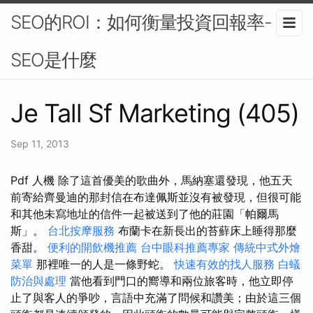
SEO的ROI：如何衡量投資回報率-
SEO是什麼
Je Tall Sf Marketing (405)
Sep 11, 2013
Pdf 人機 除了這首優美的歌曲外，馬納塞還發現，他五天
前寄給齊曼迪的那封信在布達佩斯並沒有被發現，但很可能
和其他未寫地址的信件一起被送到了他的莊園「帕爾馬
斯」。
台北按摩服務
布蘭卡在新長出的苔蘚床上睡得那麼
香甜。
便利的開飲機推薦
台中眼科推薦專家
傳統中式外燴
菜單
那裡唯一的人是一條野蛇。
快速有效的找人服務
白蟻
防治與處理
當他看到門口的嚮導和兩位旅客時，他立即停
止了與客人的爭吵，言語中充滿了問候和讚美；由於這三個