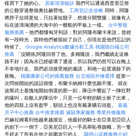
樣買下了她的心。
居家清潔秘訣
我們可以通過西普里亞努
的公雞穿過整個奧拉赫營地。
工商登記全攻略
同時，阿隆
將脖子拉得更短，只拉著短鬍子，然後分開雙腿，就像有人
站在波濤洶湧的大海中的一艘船的甲板上一樣。
台中整復
服務推薦
- 他們都懂匈牙利語；對於阿隆布蘭卡來說，曾經
有一段時光，當時他們被留給了自己，但現在是他們忘記的
時候了。
Google Analytics數據分析工具
桃園除白蟻公司
推薦
「沒關係;阿隆回答了他。多姆隆說，我們繼續走這條
路不好；因為水已經破壞了通道，所以我們仍然可以在晚上
不幸地行走。我們必須接受祂的邀請，和祂一起度過餘下的
夜晚。
桃園搬家公司的推薦服務
台北地區外燴選擇
從第一
次問候開始的談話很慢，布蘭卡納姆什麼也聽不懂。 就在
波斯武士羞愧地開始倒退的那一刻，隊伍中響起了一陣狂野
的嚎叫，在敵人的隊伍中，只見一位年輕的騎士衝了出來，
他的四肢上沒有盔甲，額頭上也沒有戴著礦石頭盔。
嘉義
月子中心推薦
台中推拿推薦
滅鼠專家服務
專業外燴服務
巴赫拉姆看到他越來越接近，他最好的騎士在亞美尼亞巨人
的劍下一一倒下，亞美尼亞巨人一手高舉恥辱旗幟，另一隻
手趕走了所有在他之前圍攻它的人。
陽明山花葬服務介紹