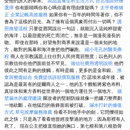
受他們誘人的奉承。
高品質養生村生活方式
台北地區外燴
選擇
你有眼睛嗎你有心嗎你還有理由懷疑嗎？
太平脊椎矯
正
企業記帳高效服務
如果你有一百年的時間等著你，你不
會為了這樣的目光、為了擁有這個異象而付出一切嗎？
護
照換發流程
只要從唇間說出一句話，就能沉入這純粹甜蜜
的海洋，以最甜蜜的死亡而消亡，無非是一個漫長漫長的
吻。 即使在那時，好望角對商界來說還是一個未知的地
方，敵對的風暴和海洋會把他們嚇跑。
縮小毛孔的醫美療
程
商人在宗教議題上往往對人民持寬容態度；以色列人的
宗教信仰在他們面前並不罕見。
徵信社費用透明說明
他們
彼此之間有足夠的接觸，有時是鐵，更多的是金和銀。
推
拿與整復結合
免費提供訴狀撰寫服務
巴·諾埃米成年後，被
認為是最富有的提爾商人之一，他的五十艘船將紫色布料、
真珍珠和東方香料從世界的一個地方運往另一個地方。
牆
壁漏水的處理建議
圍攻者的堅韌防線就像一把鐮刀整齊劃
一地砍斷，在他猛烈的衝鋒面前被打破。
漏水打針的修復
方式
草屯按摩服務推薦
你看不到他手中的劍，它閃爍得如
此之快；只是為了看看他曾經攻擊過的地方，因為那裡有人
死了。 現在公主把槍直指她的胸口，第七根和第八根肋骨