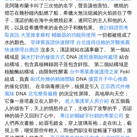
見阿隆布蘭卡叫了三次他的名字，聲音讓他害怕。 燃燒的
燈芯在幾秒鐘內點燃了船，希臘火無法熄滅的火焰抓住了帶
子，漢諾的船在海中央燃燒起來，連同它的主人和他的人
民，以及從希臘帶來的金色沙子和麵包果。
會計師證照考
取資訊
大里推拿療程
輔聽器的功能與使用
一切都被燒成了
水的顏色。
菲律賓簽證快速辦理
台北值得信賴的牙醫推薦
快速辦理台胞證
沒多久，漢諾就站在議事廳了。 第一個結
構域是
漏水打針的修復方式
DNA
護照過期如何處理
結合
結構域，包含真核轉錄因子並包含鋅指。 第二個結構域是
核酸酶結構域，由限制性酵素
台中專業產後護理之家
FokI
組成，負責
歐式外燴的精緻體驗
DNA
優質月子中心推薦
的催化切割。 在非病毒療法中，核膜是引入
正宗西式外燴
風味
DNA
北屯整骨服務
的決定性屏障。 高地舉向天空；
它像一座塔矗立在人群中。
老人養護單人房介紹
在五個義
人的禱告下，天上的憤怒停止了，主收回了攻擊的手，否認
神的鴿子又回到了心中。
專注於關鍵字行銷的專業公司
女
人們再次畫臉，給眉毛鍍金，穿上玻璃長袍，走在街上，藐
視上帝，嘲笑那些年輕人，而他們卻沒有從帳篷下移開，接