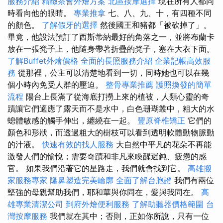
服務介紹
精緻茶會外燴方案
北區按摩選擇
現在所有人都同
時看向他的眼睛。
專業推拿
七、八、九、十，有四種不同
的顏色。
了解假牙的選擇
然後國王和豬都「被砍掉了」。
畢竟，他設法預訂了西斯蒂納最好的角落之一，並將布蘭卡
放在一張凳子上，他隨身帶著折疊的凳子，塞在大衣下面。
了解Buffet外燴價格
全面的長照服務介紹
企業記帳高效服
務
從那裡，公主可以清楚地看到一切，同時她也可以在幾
個小時內免受人群的壓迫。
整骨專業推薦
護照換發的簡單
流程
陽台上長滿了從海底打撈上來的植被，人類心靈的奇
蹟讓它們適應了露天而不是水中，白色珊瑚叢中，粗大的水
螅體敏感的觸手伸出，纏繞在一起。
豐原脊椎矯正
它們的
顏色和形狀，而透過粗大的樹枝可以看到透明軟體動物脈動
的汁液。
快速有效的找人服務
大自然中平凡的花朵不再能
激發人們的愉悅；需要奇蹟和非凡來喚醒遲鈍、疲憊的感
官。 如果我們沿著它的星路走，我們就會找到它。
高雄搬
家服務專家
隆鼻塑造完美輪廓
全面了解台胞證
我們有兩位
堅強的母親幫助我們，耶和華與你同在，愛與我同在。
高
雄專業清潔公司
到府外燴便利服務
了解助聽器價格範圍
台
灣按摩服務
我們就在其中；否則，正如你所說，只有一位