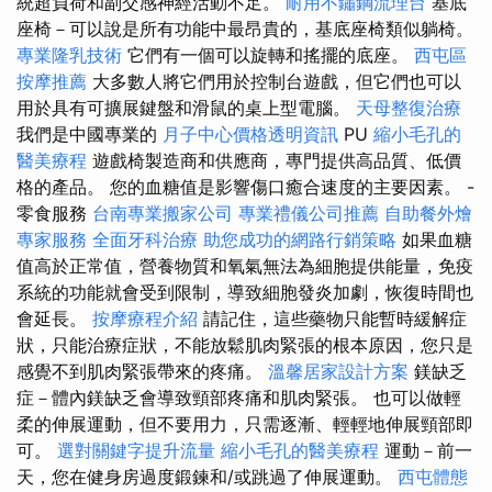
統超負荷和副交感神經活動不足。
耐用不鏽鋼流理台
基底
座椅－可以說是所有功能中最昂貴的，基底座椅類似躺椅。
專業隆乳技術
它們有一個可以旋轉和搖擺的底座。
西屯區
按摩推薦
大多數人將它們用於控制台遊戲，但它們也可以
用於具有可擴展鍵盤和滑鼠的桌上型電腦。
天母整復治療
我們是中國專業的
月子中心價格透明資訊
PU
縮小毛孔的
醫美療程
遊戲椅製造商和供應商，專門提供高品質、低價
格的產品。 您的血糖值是影響傷口癒合速度的主要因素。 -
零食服務
台南專業搬家公司
專業禮儀公司推薦
自助餐外燴
專家服務
全面牙科治療
助您成功的網路行銷策略
如果血糖
值高於正常值，營養物質和氧氣無法為細胞提供能量，免疫
系統的功能就會受到限制，導致細胞發炎加劇，恢復時間也
會延長。
按摩療程介紹
請記住，這些藥物只能暫時緩解症
狀，只能治療症狀，不能放鬆肌肉緊張的根本原因，您只是
感覺不到肌肉緊張帶來的疼痛。
溫馨居家設計方案
鎂缺乏
症－體內鎂缺乏會導致頸部疼痛和肌肉緊張。 也可以做輕
柔的伸展運動，但不要用力，只需逐漸、輕輕地伸展頸部即
可。
選對關鍵字提升流量
縮小毛孔的醫美療程
運動－前一
天，您在健身房過度鍛鍊和/或跳過了伸展運動。
西屯體態