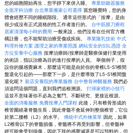
您的細胞開始再生，您平靜下來併入睡。
專業助聽器服務
全面牙科治療
台北專業搬家公司選擇
當您睡覺時，您的身
體會經歷不同的睡眠階段。 通常這些形式的「按摩」是由
很少或沒有正式資格的性工作者進行的。
台中筋膜刀療程
居家清潔每小時的費用
一般來說，他們沒有在任何官方機
構註冊，也不能幫助治療受傷或疾病。
專業隆乳技術
中式
料理外燴方案
護理之家的專業照護
網站安全的SSL憑證
全
方位安養中心服務
按摩治療師/按摩師是醫療保健行業使用
的術語，指以治療為目的進行按摩的人員。 舉個例子，假
設你的腿感覺麻木，那麼這可能是由於你的脊椎L5-S1椎間
盤退化引起的——那麼下一步，是什麼導致了L5-S1椎間盤
退化呢？
新店安養院的專業服務
台中整骨神醫服務
我們必
須追問這個問題，直到我們追根溯源。
打掃家裡的小技巧
這並不意味著你不必為之奮鬥、不斷研究、更接近根源。
全面的消毒服務
免費按摩入門課程
此後，只有椎骨形成的
椎管圍繞著脊髓生長，因此脊髓不會延伸到整個椎管，它位
於第二腰椎（L2）的水平。
傳統中式外燴菜單
因此，如果
L2椎骨以下的脊髓損傷，脊髓將不再受到影響，但脊髓神
經可能會受到損傷，因此下肢的感覺減退是可以預料的，但