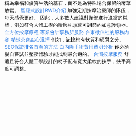
稱為幸福和優質生活的基石，而不是為特殊場合保留的奢華
放鬆。
響應式設計RWD介紹
加強定期按摩治療師的隊伍，
每天感覺更好。 因此，大多數人建議對頸部進行適當的襯
墊，例如符合人體工學的輪廓枕頭或可調節的如意護頸器。
全方位按摩療程
專業會計事務所服務
台東徵信社的服務內
容
精緻茶會點心選擇
例如，記憶棉有軟質和硬質之分。
SEO保證排名首頁的方法
白內障手術費用透明分析
你必須
親自嘗試並整夜體驗才能找到最合適的。
台灣按摩服務
舒
適且符合人體工學設計的椅子配有寬大柔軟的扶手，扶手高
度可調整。