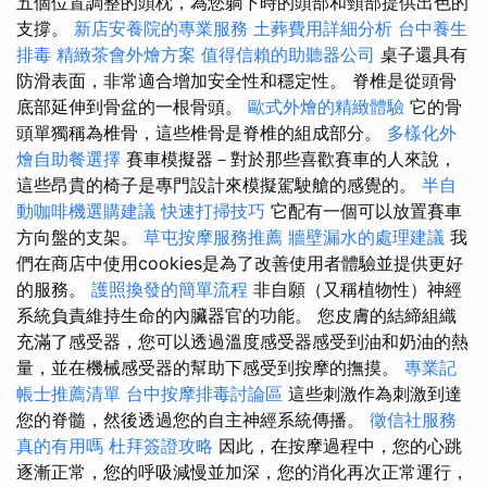
五個位置調整的頭枕，為您躺下時的頭部和頸部提供出色的
支撐。
新店安養院的專業服務
土葬費用詳細分析
台中養生
排毒
精緻茶會外燴方案
值得信賴的助聽器公司
桌子還具有
防滑表面，非常適合增加安全性和穩定性。 脊椎是從頭骨
底部延伸到骨盆的一根骨頭。
歐式外燴的精緻體驗
它的骨
頭單獨稱為椎骨，這些椎骨是脊椎的組成部分。
多樣化外
燴自助餐選擇
賽車模擬器－對於那些喜歡賽車的人來說，
這些昂貴的椅子是專門設計來模擬駕駛艙的感覺的。
半自
動咖啡機選購建議
快速打掃技巧
它配有一個可以放置賽車
方向盤的支架。
草屯按摩服務推薦
牆壁漏水的處理建議
我
們在商店中使用cookies是為了改善使用者體驗並提供更好
的服務。
護照換發的簡單流程
非自願（又稱植物性）神經
系統負責維持生命的內臟器官的功能。 您皮膚的結締組織
充滿了感受器，您可以透過溫度感受器感受到油和奶油的熱
量，並在機械感受器的幫助下感受到按摩的撫摸。
專業記
帳士推薦清單
台中按摩排毒討論區
這些刺激作為刺激到達
您的脊髓，然後透過您的自主神經系統傳播。
徵信社服務
真的有用嗎
杜拜簽證攻略
因此，在按摩過程中，您的心跳
逐漸正常，您的呼吸減慢並加深，您的消化再次正常運行，