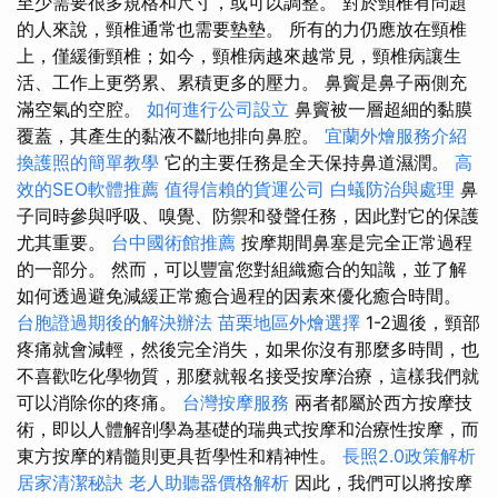
至少需要很多規格和尺寸，或可以調整。 對於頸椎有問題
的人來說，頸椎通常也需要墊墊。 所有的力仍應放在頸椎
上，僅緩衝頸椎；如今，頸椎病越來越常見，頸椎病讓生
活、工作上更勞累、累積更多的壓力。 鼻竇是鼻子兩側充
滿空氣的空腔。
如何進行公司設立
鼻竇被一層超細的黏膜
覆蓋，其產生的黏液不斷地排向鼻腔。
宜蘭外燴服務介紹
換護照的簡單教學
它的主要任務是全天保持鼻道濕潤。
高
效的SEO軟體推薦
值得信賴的貨運公司
白蟻防治與處理
鼻
子同時參與呼吸、嗅覺、防禦和發聲任務，因此對它的保護
尤其重要。
台中國術館推薦
按摩期間鼻塞是完全正常過程
的一部分。 然而，可以豐富您對組織癒合的知識，並了解
如何透過避免減緩正常癒合過程的因素來優化癒合時間。
台胞證過期後的解決辦法
苗栗地區外燴選擇
1-2週後，頸部
疼痛就會減輕，然後完全消失，如果你沒有那麼多時間，也
不喜歡吃化學物質，那麼就報名接受按摩治療，這樣我們就
可以消除你的疼痛。
台灣按摩服務
兩者都屬於西方按摩技
術，即以人體解剖學為基礎的瑞典式按摩和治療性按摩，而
東方按摩的精髓則更具哲學性和精神性。
長照2.0政策解析
居家清潔秘訣
老人助聽器價格解析
因此，我們可以將按摩