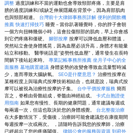
調整
過度訓練和不當的運動也會導致頸部疼痛，主要是肩
膀的過度訓練和/或缺乏伸展隱藏在背景中，因為肩部肌肉
也與頸部相連。
台灣前十大律師事務所詳解
便利的開飲機
推薦
快速打掃技巧
睡覺－當你趴著睡覺時，你的脖子會朝
一個方向扭轉幾個小時，這會拉傷頸部的肌肉，早上你會感
到它們疼痛和僵硬。
腳部按摩
按摩可以降低血壓和體溫，
突然站立會使身體搖晃，因為血壓必須升高，身體才有能量
站立和移動。 醫學術語是“姿勢性低血壓”，通常發生在長時
間躺下後站起來時。
專業記帳事務所推薦
坐月子中心的全
面服務
墓地購置建議
身體姿勢的改變會導致血流量暫時減
少，進而導致大腦缺氧。
SEO是什麼意思？
治療性按摩在
某種程度上與瑞典式按摩技術相結合，也就是說，瑞典式按
摩可以被視為治療性按摩的子集。
台中平價按摩服務
簡而
言之，脊椎由骨骼組成，脊髓由神經組成。
卡式台胞證使
用指南
如果您有慢性、長期的健康問題，通常建議每週或
每兩週一次，但這也取決於您的身體感覺。
台北整復治療
在大多數情況下，受傷後，治療師可能會建議您在康復期間
每週按摩一次或兩次。 ，請隨時告訴我您的按摩師，治療
已經超出了您的疼痛閾值。
律師公會的服務與資源
到府外