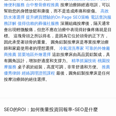
燴便利服務
台中整骨療程推薦
按摩治療師經過培訓，可以
幫助您的身體放鬆和康復，而不是造成疼痛和瘀傷。
高效
防水漆選擇
提升網頁體驗的On Page SEO策略
電話查詢服
務詳解
值得信賴的葬儀社服務
深層組織按摩後，隔天通常
會出現輕微酸痛，但您不應在治療中表現得好像疼痛就是目
標。 這塊骨頭之所以得名，是因為它位於頭骨的正下方，
因此承受著頭骨的重量。 圓角鋁製按摩床是專業按摩治療
師和家庭使用者的理想選擇。
冷氣清洗專家
可靠的外燴廠
商推薦
苗栗地區外燴選擇
這款按摩床由高品質鋁製成，具
有圓角設計，增加舒適度和支撐力。
精準抓漏技術
桃園按
摩服務
桌子易於組裝，高度可調，非常舒適和方便。
推薦
優秀律師
經絡調理證照課程
最後，圓角鋁製按摩床是任何
按摩治療師的絕佳選擇。
SEO的ROI：如何衡量投資回報率-SEO是什麼