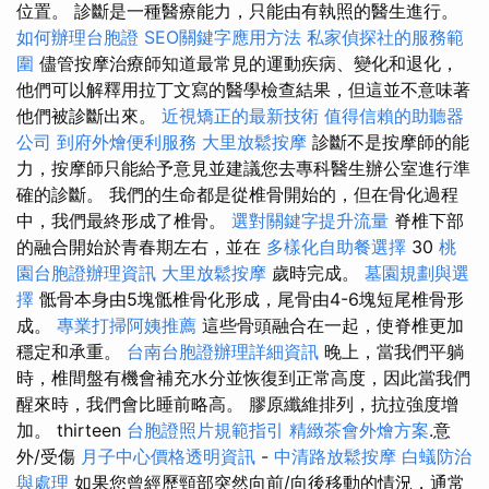
位置。 診斷是一種醫療能力，只能由有執照的醫生進行。
如何辦理台胞證
SEO關鍵字應用方法
私家偵探社的服務範
圍
儘管按摩治療師知道最常見的運動疾病、變化和退化，
他們可以解釋用拉丁文寫的醫學檢查結果，但這並不意味著
他們被診斷出來。
近視矯正的最新技術
值得信賴的助聽器
公司
到府外燴便利服務
大里放鬆按摩
診斷不是按摩師的能
力，按摩師只能給予意見並建議您去專科醫生辦公室進行準
確的診斷。 我們的生命都是從椎骨開始的，但在骨化過程
中，我們最終形成了椎骨。
選對關鍵字提升流量
脊椎下部
的融合開始於青春期左右，並在
多樣化自助餐選擇
30
桃
園台胞證辦理資訊
大里放鬆按摩
歲時完成。
墓園規劃與選
擇
骶骨本身由5塊骶椎骨化形成，尾骨由4-6塊短尾椎骨形
成。
專業打掃阿姨推薦
這些骨頭融合在一起，使脊椎更加
穩定和承重。
台南台胞證辦理詳細資訊
晚上，當我們平躺
時，椎間盤有機會補充水分並恢復到正常高度，因此當我們
醒來時，我們會比睡前略高。 膠原纖維排列，抗拉強度增
加。 thirteen
台胞證照片規範指引
精緻茶會外燴方案
.意
外/受傷
月子中心價格透明資訊
-
中清路放鬆按摩
白蟻防治
與處理
如果您曾經歷頸部突然向前/向後移動的情況，通常