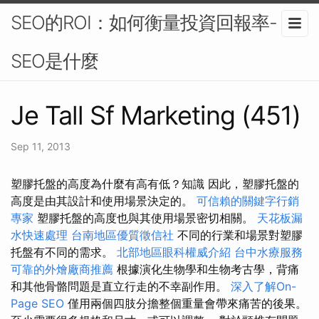
SEO的ROI：如何衡量投資回報率-
SEO是什麼
Je Tall Sf Marketing (451)
Sep 11, 2013
塑膠托盤的高度為什麼有高有低？知識 因此，塑膠托盤的
高度是由其設計和使用場景決定的。
可信賴的關鍵字行銷
專家
塑膠托盤的高度也與其使用場景密切相關。
天花板漏
水快速處理
台南地區優質徵信社
不同的行業和場景對塑膠
托盤有不同的需求。
北部地區眼科權威介紹
台中水療服務
可靠的外燴廠商推薦
根據演化生物學和生物考古學，背痛
和其他骨骼問題是直立行走的不幸副作用。
深入了解On-
Page SEO
僅用兩個四肢分擔整個重量會帶來痛苦的後果。