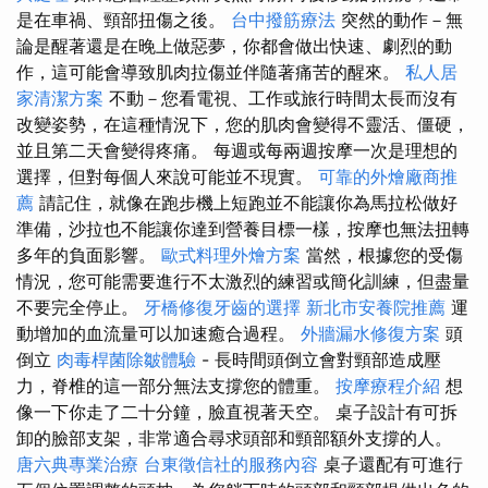
是在車禍、頸部扭傷之後。
台中撥筋療法
突然的動作－無
論是醒著還是在晚上做惡夢，你都會做出快速、劇烈的動
作，這可能會導致肌肉拉傷並伴隨著痛苦的醒來。
私人居
家清潔方案
不動－您看電視、工作或旅行時間太長而沒有
改變姿勢，在這種情況下，您的肌肉會變得不靈活、僵硬，
並且第二天會變得疼痛。 每週或每兩週按摩一次是理想的
選擇，但對每個人來說可能並不現實。
可靠的外燴廠商推
薦
請記住，就像在跑步機上短跑並不能讓你為馬拉松做好
準備，沙拉也不能讓你達到營養目標一樣，按摩也無法扭轉
多年的負面影響。
歐式料理外燴方案
當然，根據您的受傷
情況，您可能需要進行不太激烈的練習或簡化訓練，但盡量
不要完全停止。
牙橋修復牙齒的選擇
新北市安養院推薦
運
動增加的血流量可以加速癒合過程。
外牆漏水修復方案
頭
倒立
肉毒桿菌除皺體驗
- 長時間頭倒立會對頸部造成壓
力，脊椎的這一部分無法支撐您的體重。
按摩療程介紹
想
像一下你走了二十分鐘，臉直視著天空。 桌子設計有可拆
卸的臉部支架，非常適合尋求頭部和頸部額外支撐的人。
唐六典專業治療
台東徵信社的服務內容
桌子還配有可進行