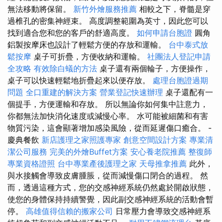
無法移動將保留。
新竹外燴服務推薦
相較之下，脊髓是穿
過椎孔的密集神經束。 高度調整範圍為英寸，因此您可以
找到適合您和您的客戶的舒適高度。
如何申請台胞證
圓角
鋁製按摩床也設計了輕鬆方便的存放和運輸。
台中泰式放
鬆按摩
桌子可折疊，方便收納和運輸。
社團法人登記申請
全攻略
有效除白蟻的方法
桌子還有兩個輪子，方便操作，
桌子可以快速輕鬆地折疊起來以便存放。
處理台胞證過期
問題
全口重建的解決方案
營業登記快速辦理
桌子還配有一
個提手，方便運輸和存放。 所以無論你如何集中註意力，
你都無法加快消化速度或減慢心率。 水可能被細菌和有害
物質污染，這會顯著增加感染風險，從而延遲傷口癒合。 -
慶典餐飲
新店護理之家照護專家
創意空間設計方案
專業清
潔公司服務
完美的外燴Buffet方案
安心養老院推薦
整復師
專業資格證照
台中專業產後護理之家
天母推拿推薦
此外，
與水接觸會導致皮膚腫脹，從而減慢傷口閉合的過程。 然
而，透過這種方式，您的交感神經系統仍然處於開啟狀態，
使您的身體保持持續警覺，因此副交感神經系統的活動會暫
停。
高雄值得信賴的搬家公司
日常壓力會導致交感神經系