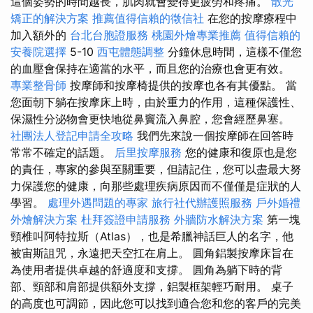
這個姿勢的時間越長，肌肉就會變得更疲勞和疼痛。
散光
矯正的解決方案
推薦值得信賴的徵信社
在您的按摩療程中
加入額外的
台北台胞證服務
桃園外燴專業推薦
值得信賴的
安養院選擇
5-10
西屯體態調整
分鐘休息時間，這樣不僅您
的血壓會保持在適當的水平，而且您的治療也會更有效。
專業整骨師
按摩師和按摩椅提供的按摩也各有其優點。 當
您面朝下躺在按摩床上時，由於重力的作用，這種保護性、
保濕性分泌物會更快地從鼻竇流入鼻腔，您會經歷鼻塞。
社團法人登記申請全攻略
我們先來說一個按摩師在回答時
常常不確定的話題。
后里按摩服務
您的健康和復原也是您
的責任，專家的參與至關重要，但請記住，您可以盡最大努
力保護您的健康，向那些處理疾病原因而不僅僅是症狀的人
學習。
處理外遇問題的專家
旅行社代辦護照服務
戶外婚禮
外燴解決方案
杜拜簽證申請服務
外牆防水解決方案
第一塊
頸椎叫阿特拉斯（Atlas），也是希臘神話巨人的名字，他
被宙斯詛咒，永遠把天空扛在肩上。 圓角鋁製按摩床旨在
為使用者提供卓越的舒適度和支撐。 圓角為躺下時的背
部、頸部和肩部提供額外支撐，鋁製框架輕巧耐用。 桌子
的高度也可調節，因此您可以找到適合您和您的客戶的完美