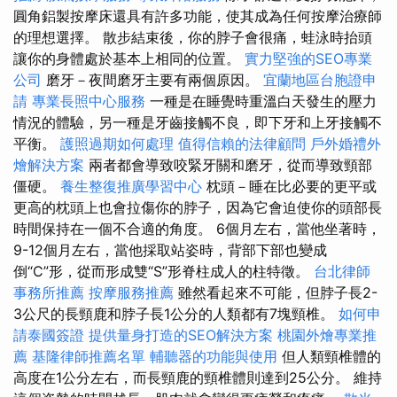
圓角鋁製按摩床還具有許多功能，使其成為任何按摩治療師
的理想選擇。 散步結束後，你的脖子會很痛，蛙泳時抬頭
讓你的身體處於基本上相同的位置。
實力堅強的SEO專業
公司
磨牙－夜間磨牙主要有兩個原因。
宜蘭地區台胞證申
請
專業長照中心服務
一種是在睡覺時重溫白天發生的壓力
情況的體驗，另一種是牙齒接觸不良，即下牙和上牙接觸不
平衡。
護照過期如何處理
值得信賴的法律顧問
戶外婚禮外
燴解決方案
兩者都會導致咬緊牙關和磨牙，從而導致頸部
僵硬。
養生整復推廣學習中心
枕頭－睡在比必要的更平或
更高的枕頭上也會拉傷你的脖子，因為它會迫使你的頭部長
時間保持在一個不合適的角度。 6個月左右，當他坐著時，
9-12個月左右，當他採取站姿時，背部下部也變成
倒“C”形，從而形成雙“S”形脊柱成人的柱特徵。
台北律師
事務所推薦
按摩服務推薦
雖然看起來不可能，但脖子長2-
3公尺的長頸鹿和脖子長1公分的人類都有7塊頸椎。
如何申
請泰國簽證
提供量身打造的SEO解決方案
桃園外燴專業推
薦
基隆律師推薦名單
輔聽器的功能與使用
但人類頸椎體的
高度在1公分左右，而長頸鹿的頸椎體則達到25公分。 維持