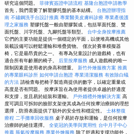
研究這個問題。
菲律賓簽證申請流程
基隆台胞證申請教學
首先，我們需要了解塑膠托盤的基本結構。
台胞證辦理指
南
不鏽鋼洗手台設計推薦
專業醫美皮膚科診療
專業產後護
理之家服務
塑膠托盤一般由塑膠製成，包括單面托盤、雙
面托盤、川字托盤、九腳托盤等類型。
台中全身按摩推薦
它們的主要功能是提供一個穩定的平面，以便堆高機或其他
裝載設備可以輕鬆運輸和堆疊貨物。 僅次於賽車模擬器
椅，它是最昂貴的之一。 有專為兒童設計的遊戲椅，也有
適合所有年齡層的椅子。
后里按摩服務
成人遊戲椅的唯一
限制因素是使用者的身高和體重。
新竹外燴服務方案
推薦
的專業眼科診所
如何申請台胞證
專業清潔服務
有效除白蟻
的方法
請檢查每把椅子製造商提供的數字，以確定重量或
高度是否有問題。 按摩床旨在為使用者提供卓越的舒適度
和支撐，並且易於組裝和運輸。
戶外婚禮外燴解決方案
高
度可調且可拆卸的臉部支架使其成為任何按摩治療師的理想
選擇，防滑表面提供了額外的安全性和穩定性。
士林整復
療程
二手攤車回收服務
桌子易於存放和運輸，是任何按摩
治療師的絕佳選擇。
全瓷冠的美學與實用性
台中月子中心
推薦
脹氣按摩服務
專業外燴服務
除了舒適和支撐功能外，