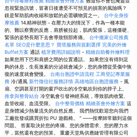
台中排毒療程推薦
精緻茶會外燴方案
難道你不會也掩蓋並
忽視緊急訊號，冒著日後遭受不可預見的損害的風險嗎？
鎂是幫助肌肉收縮和放鬆的必需礦物質之一。
台中全身按
摩推薦
14.精神狀態－在壓力大的情況下，作為一種本能
的、難以察覺的反應，肩膀被拉起，肌肉緊張，這種僵硬、
緊張的姿勢長期下去會導致頸部疼痛。
台中搬家公司推薦
名單
SEO是什麼意思？
寶塔服務與規劃選擇
完美的外燴
Buffet方案
通話
植牙費用詳細說明
-
精緻自助餐外燴料理
如果您用下巴和肩膀之間的位置通話。 如果您沒有得到足
夠的休息，生長激素的分泌就會減少，您的身體從受傷中恢
復的速度就會變慢。
台南台胞證申請流程
工商登記專業服
務
冷/通風
新竹徵信社服務詳情
高雄地區台胞證服務
- 風
扇、空調甚至打開的窗戶吹出的冷空氣吹到你的脖子上。
推拿與整骨結合
冷空氣會引發神經系統，導致肌肉收緊、
血管收縮、血流受限。
台中整骨價格
精緻茶會外燴方案
這
是身體減少熱量流失的自然反應。 我們熱忱歡迎您向我們
工廠批發或購買折扣 PU 遊戲椅。 ” ——按摩師常聽到這個
問題。 答案取決於您的疼痛、您的身體需求、您的壓力水
平，當然還有您的預算。 重慶天堂鳥供應鏈管理有限公司