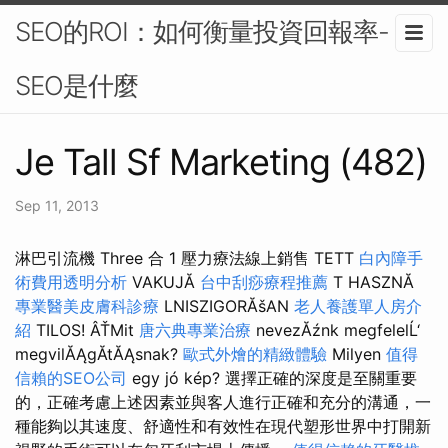
SEO的ROI：如何衡量投資回報率-
SEO是什麼
Je Tall Sf Marketing (482)
Sep 11, 2013
淋巴引流機 Three 合 1 壓力療法線上銷售 TETT
白內障手
術費用透明分析
VAKUJĂ
台中刮痧療程推薦
T HASZNĂ
專業醫美皮膚科診療
LNISZIGORĂšAN
老人養護單人房介
紹
TILOS! ÂŤMit
唐六典專業治療
nevezĂźnk megfelelĹ‘
megvilĂĄgĂ­tĂĄsnak?
歐式外燴的精緻體驗
Milyen
值得
信賴的SEO公司
egy jó kép? 選擇正確的深度是至關重要
的，正確考慮上述因素並與客人進行正確和充分的溝通，一
種能夠以其速度、舒適性和有效性在現代塑形世界中打開新