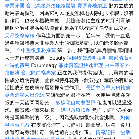
專業牙醫
台北高級外燴服務體驗
豐原脊椎矯正
酵素去皮的
應用最為廣泛，因為它可以極度溫和地去除死玉米層，沒有
副作用，也沒有機械摩擦。 我擔任創始主席的匈牙利電解
脂肪分解和脂肪療法協會正是為了執行這項任務而成立的。
天母按摩療程
作為這方面的第一步，近年來，我們一直透
過各種媒體擴大非專業人士的知識基礎，以消除多餘的體
重。
台中整復服務推薦
第二步，我們開始與身體輪廓相關
人士進行專業溝通，Beauty
律師收費透明說明
居家清潔每
小時的費用
Forumnagy
菲律賓簽證快速辦理
台中專業外
燴服務
台北除白蟻專家
正在為我們提供協助。 其寶貴的活
性成分透明質酸、蘆薈和特殊花卉（鈦荳蔻）萃取物有助於
活性成分在皮膚深層發揮有益作用。
長照中心單人房推薦
專業清潔人員介紹
它讓我們的眼睛在第一次使用時或在緊
張的一天後閃閃發光。
多樣化自助餐選擇
但也可以透過浸
泡、煎煮或水煎來提取。
逢甲放鬆按摩
然而，這些必須始
終是新鮮準備的（茶），因為提取物很快就會沸騰。
如何
申請台胞證
在皮膚護理中，它們可用於膏藥、足浴，食用
後還可為身體排毒，當然還有皮膚排毒。
資深記帳士協助