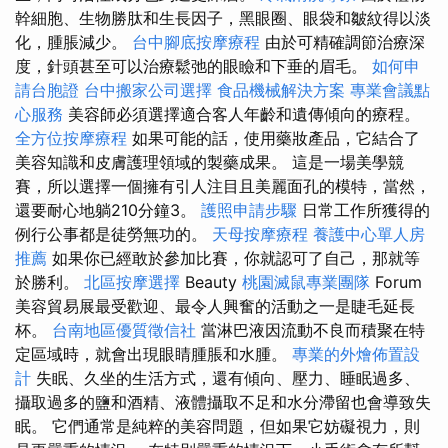
幹細胞、生物勝肽和生長因子，黑眼圈、眼袋和皺紋得以淡
化，腫脹減少。
台中腳底按摩療程
由於可精確調節治療深
度，針頭甚至可以治療鬆弛的眼瞼和下垂的眉毛。
如何申
請台胞證
台中搬家公司選擇
食品機械解決方案
專業會議點
心服務
美容師必須選擇適合客人年齡和遺傳傾向的療程。
全方位按摩療程
如果可能的話，使用藥妝產品，它結合了
美容知識和皮膚護理領域的製藥成果。 這是一場美學競
賽，所以選擇一個擁有引人注目且美麗面孔的模特，當然，
還要耐心地躺210分鐘3。
護照申請步驟
日常工作所獲得的
例行公事都是徒勞無功的。
天母按摩療程
養護中心單人房
推薦
如果你已經敢於參加比賽，你就認可了自己，那就等
於勝利。
北區按摩選擇
Beauty
桃園滅鼠專業團隊
Forum
美容貿易展最受歡迎、最令人興奮的活動之一是睫毛延長
杯。
台南地區優質徵信社
當淋巴液因流動不良而積聚在特
定區域時，就會出現眼睛腫脹和水腫。
專業的外燴佈置設
計
失眠、久坐的生活方式，還有傾向、壓力、睡眠過多、
攝取過多的鹽和酒精、液體攝取不足和水分滯留也會導致失
眠。 它們通常是純粹的美容問題，但如果它妨礙視力，則