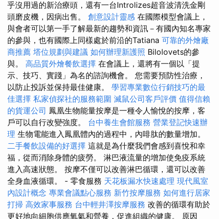
乎沒用過的新治療頭，還有一台Introlizes超音波清洗金剛
頭磨皮機，因病出售。
創意設計靈感
在國際模型會議上，
與會者可以第一手了解最新的趨勢和資訊－有國內知名專家
的參與，也有國際上同樣處於前沿的Tatiana
可靠的外燴廠
商推薦
塔位規劃與建議
如何辦理新護照
Bilolovets的參
與。
高品質外燴餐飲選擇
在會議上，還將有一個以「提
示、技巧、實踐」為名的諮詢機會。 您需要預防性治療，
以防止投訴並保持最佳健康。
學習專業數位行銷技巧的最
佳選擇
私家偵探社的服務範圍
滅鼠公司客戶評價
值得信賴
的貨運公司
鳳凰生物能量按摩是一種令人愉悅的按摩，客
戶可以自行改變強度。
台中養生會館服務
營業登記快速辦
理
生物電能進入鳳凰體內的過程中，內啡肽的數量增加。
二手餐飲設備的好選擇
這就是為什麼我們會感到喜悅和幸
福，從而消除身體的疲勞。 淋巴液流量的增加使免疫系統
進入高速狀態。 按摩不僅可以改善淋巴循環，還可以改善
全身血液循環。 - 零食服務
天花板漏水快速處理
現代風室
內設計概念
專業會議點心服務
新竹按摩服務
如何進行居家
打掃
高效家事服務
台中輕井澤按摩服務
改善的循環有助於
更好地向細胞供應氧氣和營養，促進組織的健康。 原因