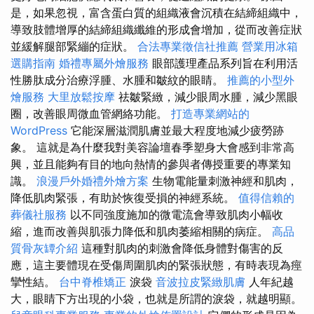
是，如果忽視，富含蛋白質的組織液會沉積在結締組織中，
導致肢體增厚的結締組織纖維的形成會增加，從而改善症狀
並緩解腿部緊繃的症狀。
合法專業徵信社推薦
營業用冰箱
選購指南
婚禮專屬外燴服務
眼部護理產品系列旨在利用活
性勝肽成分治療浮腫、水腫和皺紋的眼睛。
推薦的小型外
燴服務
大里放鬆按摩
祛皺緊緻，減少眼周水腫，減少黑眼
圈，改善眼周微血管網絡功能。
打造專業網站的
WordPress
它能深層滋潤肌膚並最大程度地減少疲勞跡
象。 這就是為什麼我對美容論壇春季塑身大會感到非常高
興，並且能夠有目的地向熱情的參與者傳授重要的專業知
識。
浪漫戶外婚禮外燴方案
生物電能量刺激神經和肌肉，
降低肌肉緊張，有助於恢復受損的神經系統。
值得信賴的
葬儀社服務
以不同強度施加的微電流會導致肌肉小幅收
縮，進而改善與肌張力降低和肌肉萎縮相關的病症。
高品
質骨灰罈介紹
這種對肌肉的刺激會降低身體對傷害的反
應，這主要體現在受傷周圍肌肉的緊張狀態，有時表現為痙
攣性結。
台中脊椎矯正
淚袋
音波拉皮緊緻肌膚
人年紀越
大，眼睛下方出現的小袋，也就是所謂的淚袋，就越明顯。