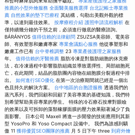
和暫時麻痺肌肉來幫助撫平皺紋。
專業產後護理之家服務
推薦的小型外燴服務
全面醫美服務選擇
台北記帳士專業推
薦
自然效果的墊下巴療程
其結構，勾勒出美觀外觀的標
準，以達到最佳效果。
按摩療程介紹
護照申請流程解析
在
僅持續幾分鐘的干預之前，必須進行徹底的醫療諮詢。
BÁRÁNYOS
值得信賴的法律顧問
ZSUZSA美容師、電美容
師、有效塑形和嫩膚專家
專業會議點心服務
他從事塑形和
嫩膚工作已有
台中脊椎調整
23
專業產後護理之家服務
年。
值得信賴的牙醫推薦
脂肪冷凍是對脂肪細胞的休克療
法，在冷凍過程中影響脂肪組織並導致選擇性、局部細胞死
亡，在此期間，結晶的脂肪團內容物在細胞膜分裂過程中排
出。
如何進行SEO優化
在第一次治療期間就已經是一個出
色且持久的解決方案。
台中地區的台胞證服務
透過我們的
蒸汽系列，我們回顧和回顧了美容專業的基礎知識，我們特
別希望幫助美容專業的學生。 特殊的冷石療石按摩對眼瞼
的效果以及可拆卸的藻類橡膠面膜的壓力效果顯著減少了負
面影響。 日本公司 Maxell 將進一步開發的技術應用到其新
型 YosoPro 和 Yoso Compact 設備中。 我們為誰感到驕
傲 11
獲得優質SEO團隊的推薦
月 5 日下午 three
到府外燴