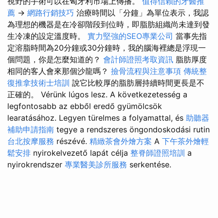
視野的手術可以在匈牙利市場上傳播。
值得信賴的牙醫推
薦
→
網路行銷技巧
治療時間以「分鐘」為單位表示，我認
為理想的機器是在冷卻階段到位時，即脂肪組織尚未達到發
生冷凍的設定溫度時。
實力堅強的SEO專業公司
當事先指
定溶脂時間為20分鐘或30分鐘時，我的腦海裡總是浮現一
個問題，你是怎麼知道的？
會計師證照考取資訊
脂肪厚度
相同的客人會來那個沙龍嗎？
撿骨流程與注意事項
傳統整
復推拿技術士培訓
說它比較厚的脂肪層持續時間更長是不
正確的。 Vérünk lúgos lesz. A következetesség a
legfontosabb az ebből eredő gyümölcsök
learatásához. Legyen türelmes a folyamattal, és
助聽器
補助申請指南
tegye a rendszeres öngondoskodási rutin
台北按摩服務
részévé.
精緻茶會外燴方案
A
下午茶外燴輕
鬆安排
nyirokelvezető lapát célja
整脊師證照培訓
a
nyirokrendszer
專業醫美診所服務
serkentése.