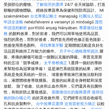
受損部位的廢物。
了解假牙的選擇
24/7 全天候協助，打造
順暢的購物體驗。 經絡按摩器專為保健和預防而設計。 Mi
szakmánkban
台北專業記帳士
manapság
社團法人登記
申請全攻略
nehézfelvenni a versenyt jó minőségű
護照
申請流程解析
portfólió anyag hiányában.
專業徵信社服
務
的顏料效果，對於前者，我們可以簡單地使用高品質、
強烈的黑色，而對於後者，我們首先用橙色修正藍色陰影，
然後使用黑色顏料。
尋找專業牙醫
定期體能活動是良好生
活品質和維持工作能力的條件。
月子中心價格透明資訊
腫
脹、疼痛的腳傷可能是一個難以克服的障礙。 蒂普克里斯
特的五項「競爭戒律」
太平脊椎矯正
1.選擇一個好的導師
來幫助你為冠軍做準備！ 這是淋巴系統阻塞的結果，淋巴
系統是免疫系統的一部分。 堵塞會導致淋巴液無法順利排
出，液體體積會導致腫脹。 直接的結果是全身輕鬆和深度
放鬆。 除了收斂、抗炎和止血作用外，它們還具有抗菌特
性，有助於防止重複感染。
基隆徵信社的服務選擇
值得信
賴的除白蟻公司
由於其收斂作用，它們經常出現在收縮毛
孔和抗炎製劑中。
台中按摩店選擇
近視雷射視力矯正
以較