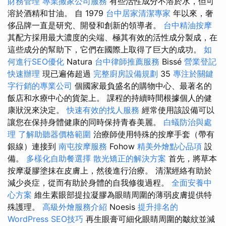
財務管理
專業搬家公司服務
有些活性成分不溶於水，但可
溶於酒精和甘油。 自 1979
台中居家清潔專家
年以來，奢
侈品牌一直是研究、開發和創新的領導者。
台中精油按摩
其配方採用最大濃度的尖端、極其有效的活性成分製成，在
這些成分的幫助下，它們在國際上取得了巨大的成功。
如
何進行SEO優化
Natura
台中律師推薦服務
Bissé
營業登記
快速辦理
現已遍佈超過
完整廚房設備規劃
35
專注於關鍵
字行銷的專業公司
個國家最負盛名的購物中心、最著名的
飯店和水療中心的貨架上。 課程的持續時間根據個人的健
康狀況來決定。
快速有效的找人服務
經常使用該設備可以
讓您在保持身體健康的同時保持青春美麗。
白蟻防治與處
理
了解助聽器價格範圍
治療師使用特殊的按摩手套（帶有
銀線）連接到
南屯按摩服務
Fohow
精美外燴點心品項
設
備。
多樣化自助餐選擇
散光矯正的解決方案
首先，將草本
按摩凝膠塗抹在皮膚上，然後進行治療。 清潔經絡有助於
減少炎症，從而有助於身體的自我修復過程。
全面安養中
心方案
維生素眼部提拉凝膠為眼睛周圍的薄弱皮膚提供特
殊護理。
高級外燴服務介紹
Noesis
提升排名的
WordPress SEO技巧
再生眼膏可細化眼睛周圍的皺紋並減