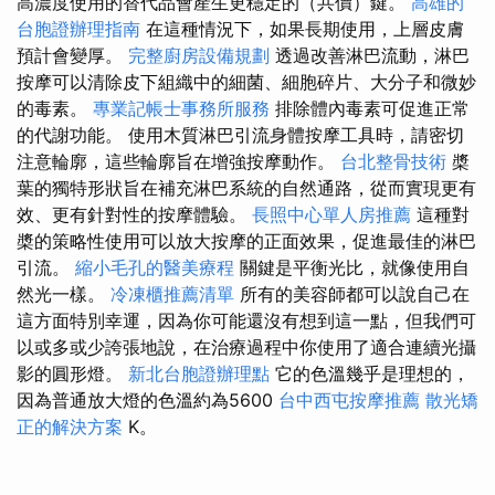
高濃度使用的替代品會產生更穩定的（共價）鍵。
高雄的
台胞證辦理指南
在這種情況下，如果長期使用，上層皮膚
預計會變厚。
完整廚房設備規劃
透過改善淋巴流動，淋巴
按摩可以清除皮下組織中的細菌、細胞碎片、大分子和微妙
的毒素。
專業記帳士事務所服務
排除體內毒素可促進正常
的代謝功能。 使用木質淋巴引流身體按摩工具時，請密切
注意輪廓，這些輪廓旨在增強按摩動作。
台北整骨技術
槳
葉的獨特形狀旨在補充淋巴系統的自然通路，從而實現更有
效、更有針對性的按摩體驗。
長照中心單人房推薦
這種對
槳的策略性使用可以放大按摩的正面效果，促進最佳的淋巴
引流。
縮小毛孔的醫美療程
關鍵是平衡光比，就像使用自
然光一樣。
冷凍櫃推薦清單
所有的美容師都可以說自己在
這方面特別幸運，因為你可能還沒有想到這一點，但我們可
以或多或少誇張地說，在治療過程中你使用了適合連續光攝
影的圓形燈。
新北台胞證辦理點
它的色溫幾乎是理想的，
因為普通放大燈的色溫約為5600
台中西屯按摩推薦
散光矯
正的解決方案
K。