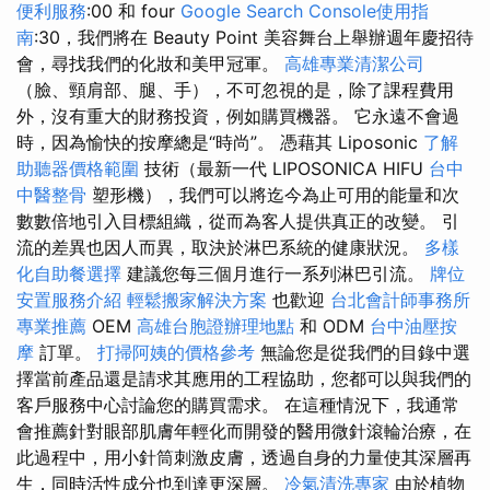
便利服務
:00 和 four
Google Search Console使用指
南
:30，我們將在 Beauty Point 美容舞台上舉辦週年慶招待
會，尋找我們的化妝和美甲冠軍。
高雄專業清潔公司
（臉、頸肩部、腿、手），不可忽視的是，除了課程費用
外，沒有重大的財務投資，例如購買機器。 它永遠不會過
時，因為愉快的按摩總是“時尚”。 憑藉其 Liposonic
了解
助聽器價格範圍
技術（最新一代 LIPOSONICA HIFU
台中
中醫整骨
塑形機），我們可以將迄今為止可用的能量和次
數數倍地引入目標組織，從而為客人提供真正的改變。 引
流的差異也因人而異，取決於淋巴系統的健康狀況。
多樣
化自助餐選擇
建議您每三個月進行一系列淋巴引流。
牌位
安置服務介紹
輕鬆搬家解決方案
也歡迎
台北會計師事務所
專業推薦
OEM
高雄台胞證辦理地點
和 ODM
台中油壓按
摩
訂單。
打掃阿姨的價格參考
無論您是從我們的目錄中選
擇當前產品還是請求其應用的工程協助，您都可以與我們的
客戶服務中心討論您的購買需求。 在這種情況下，我通常
會推薦針對眼部肌膚年輕化而開發的醫用微針滾輪治療，在
此過程中，用小針筒刺激皮膚，透過自身的力量使其深層再
生，同時活性成分也到達更深層。
冷氣清洗專家
由於植物