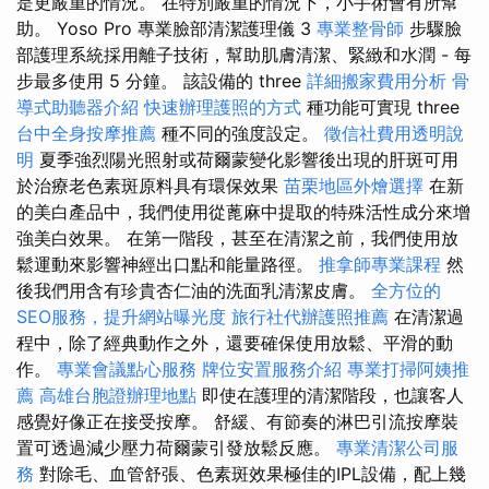
是更嚴重的情況。 在特別嚴重的情況下，小手術會有所幫
助。 Yoso Pro 專業臉部清潔護理儀 3
專業整骨師
步驟臉
部護理系統採用離子技術，幫助肌膚清潔、緊緻和水潤 - 每
步最多使用 5 分鐘。 該設備的 three
詳細搬家費用分析
骨
導式助聽器介紹
快速辦理護照的方式
種功能可實現 three
台中全身按摩推薦
種不同的強度設定。
徵信社費用透明說
明
夏季強烈陽光照射或荷爾蒙變化影響後出現的肝斑可用
於治療老色素斑原料具有環保效果
苗栗地區外燴選擇
在新
的美白產品中，我們使用從蓖麻中提取的特殊活性成分來增
強美白效果。 在第一階段，甚至在清潔之前，我們使用放
鬆運動來影響神經出口點和能量路徑。
推拿師專業課程
然
後我們用含有珍貴杏仁油的洗面乳清潔皮膚。
全方位的
SEO服務，提升網站曝光度
旅行社代辦護照推薦
在清潔過
程中，除了經典動作之外，還要確保使用放鬆、平滑的動
作。
專業會議點心服務
牌位安置服務介紹
專業打掃阿姨推
薦
高雄台胞證辦理地點
即使在護理的清潔階段，也讓客人
感覺好像正在接受按摩。 舒緩、有節奏的淋巴引流按摩裝
置可透過減少壓力荷爾蒙引發放鬆反應。
專業清潔公司服
務
對除毛、血管舒張、色素斑效果極佳的IPL設備，配上幾