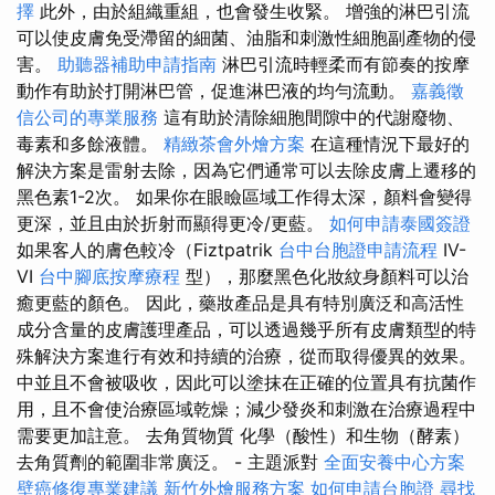
擇
此外，由於組織重組，也會發生收緊。 增強的淋巴引流
可以使皮膚免受滯留的細菌、油脂和刺激性細胞副產物的侵
害。
助聽器補助申請指南
淋巴引流時輕柔而有節奏的按摩
動作有助於打開淋巴管，促進淋巴液的均勻流動。
嘉義徵
信公司的專業服務
這有助於清除細胞間隙中的代謝廢物、
毒素和多餘液體。
精緻茶會外燴方案
在這種情況下最好的
解決方案是雷射去除，因為它們通常可以去除皮膚上遷移的
黑色素1-2次。 如果你在眼瞼區域工作得太深，顏料會變得
更深，並且由於折射而顯得更冷/更藍。
如何申請泰國簽證
如果客人的膚色較冷（Fiztpatrik
台中台胞證申請流程
IV-
VI
台中腳底按摩療程
型），那麼黑色化妝紋身顏料可以治
癒更藍的顏色。 因此，藥妝產品是具有特別廣泛和高活性
成分含量的皮膚護理產品，可以透過幾乎所有皮膚類型的特
殊解決方案進行有效和持續的治療，從而取得優異的效果。
中並且不會被吸收，因此可以塗抹在正確的位置具有抗菌作
用，且不會使治療區域乾燥；減少發炎和刺激在治療過程中
需要更加註意。 去角質物質 化學（酸性）和生物（酵素）
去角質劑的範圍非常廣泛。 - 主題派對
全面安養中心方案
壁癌修復專業建議
新竹外燴服務方案
如何申請台胞證
尋找