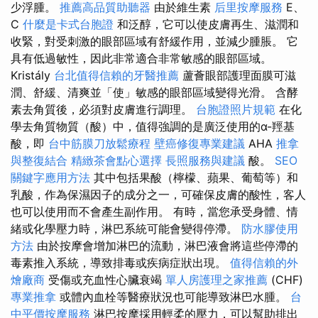
少浮腫。
推薦高品質助聽器
由於維生素
后里按摩服務
E、
C
什麼是卡式台胞證
和泛醇，它可以使皮膚再生、滋潤和
收緊，對受刺激的眼部區域有舒緩作用，並減少腫脹。 它
具有低過敏性，因此非常適合非常敏感的眼部區域。
Kristály
台北值得信賴的牙醫推薦
蘆薈眼部護理面膜可滋
潤、舒緩、清爽並「使」敏感的眼部區域變得光滑。 含酵
素去角質後，必須對皮膚進行調理。
台胞證照片規範
在化
學去角質物質（酸）中，值得強調的是廣泛使用的α-羥基
酸，即
台中筋膜刀放鬆療程
壁癌修復專業建議
AHA
推拿
與整復結合
精緻茶會點心選擇
長照服務與建議
酸。
SEO
關鍵字應用方法
其中包括果酸（檸檬、蘋果、葡萄等）和
乳酸，作為保濕因子的成分之一，可確保皮膚的酸性，客人
也可以使用而不會產生副作用。 有時，當您承受身體、情
緒或化學壓力時，淋巴系統可能會變得停滯。
防水膠使用
方法
由於按摩會增加淋巴的流動，淋巴液會將這些停滯的
毒素推入系統，導致排毒或疾病症狀出現。
值得信賴的外
燴廠商
受傷或充血性心臟衰竭
單人房護理之家推薦
(CHF)
專業推拿
或體內血栓等醫療狀況也可能導致淋巴水腫。
台
中平價按摩服務
淋巴按摩採用輕柔的壓力，可以幫助排出