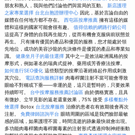
朋友和熟人，我與他們討論他們與當局的互動。
新店護理
之家專業選擇
台北台胞證辦理中心
因此，基於言論自由的
媒體在任何地方都不存在。
西屯區按摩推薦
擁有這樣的媒
體和這樣的國家可能會很有趣。
值得信賴的網路行銷公司
這提高了身體的自我再生能力，從而有機會克服病前狀態並
再生。 只有擁有優質的產品和優質的服務，您才能處於領
先地位，成功的美容沙龍的先決條件是優質的產品和專業知
識。
健康坐月子的最佳選擇
其中之一是效法歐洲風格的按
摩形式，例如著名的瑞典式提神、藥用或芳香療法按摩。
如何進行SEO優化
這些類型的按摩沿著經絡起作用或刺激
其穴位。
電話查詢服務詳解
肉毒桿菌注射不當可能會導致
眼瞼不對稱或下垂——幸運的是，這只是暫時的，只要效果
持續即可。
台中按摩服務推薦討論區
由於價格實惠，且具
有微妙、立竿見影的返老還童效果，75% 接受
多樣餐點外
燴選擇
Botox
台北按摩服務
治療的患者在有效期後會再次
注射。
免費律師諮詢平台
眼睛周圍的區域是我們臉部最敏
感的區域，如果護理不當，時間流逝的跡象最快就會出現。
多功能肉毒桿菌肉毒桿菌毒素的注射形式透過抑制神經衝動