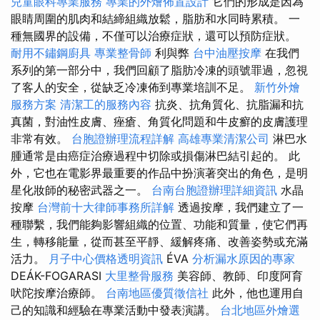
兒童眼科專業服務
專業的外燴佈置設計
它們的形成是因為
眼睛周圍的肌肉和結締組織放鬆，脂肪和水同時累積。 一
種無國界的設備，不僅可以治療症狀，還可以預防症狀。
耐用不鏽鋼廚具
專業整骨師
利與弊
台中油壓按摩
在我們
系列的第一部分中，我們回顧了脂肪冷凍的頭號罪過，忽視
了客人的安全，從缺乏冷凍佈到專業培訓不足。
新竹外燴
服務方案
清潔工的服務內容
抗炎、抗角質化、抗脂漏和抗
真菌，對油性皮膚、痤瘡、角質化問題和牛皮癬的皮膚護理
非常有效。
台胞證辦理流程詳解
高雄專業清潔公司
淋巴水
腫通常是由癌症治療過程中切除或損傷淋巴結引起的。 此
外，它也在電影界最重要的作品中扮演著突出的角色，是明
星化妝師的秘密武器之一。
台南台胞證辦理詳細資訊
水晶
按摩
台灣前十大律師事務所詳解
透過按摩，我們建立了一
種聯繫，我們能夠影響組織的位置、功能和質量，使它們再
生，轉移能量，從而甚至平靜、緩解疼痛、改善姿勢或充滿
活力。
月子中心價格透明資訊
ÉVA
分析漏水原因的專家
DEÁK-FOGARASI
大里整骨服務
美容師、教師、印度阿育
吠陀按摩治療師。
台南地區優質徵信社
此外，他也運用自
己的知識和經驗在專業活動中發表演講。
台北地區外燴選